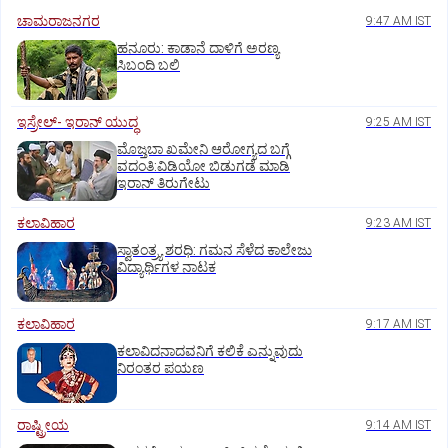
ಚಾಮರಾಜನಗರ
9:47 AM IST
ಹನೂರು: ಕಾಡಾನೆ ದಾಳಿಗೆ ಅರಣ್ಯ
ಸಿಬಂದಿ ಬಲಿ
ಇಸ್ರೇಲ್- ಇರಾನ್‌ ಯುದ್ಧ
9:25 AM IST
ಮೊಜ್ತಬಾ ಖಮೇನಿ ಆರೋಗ್ಯದ ಬಗ್ಗೆ
ವದಂತಿ:ವಿಡಿಯೋ ಬಿಡುಗಡೆ ಮಾಡಿ
ಇರಾನ್‌ ತಿರುಗೇಟು
ಕಲಾವಿಹಾರ
9:23 AM IST
ಸ್ವಾತಂತ್ರ್ಯ ಶರಧಿ: ಗಮನ ಸೆಳೆದ ಕಾಲೇಜು
ವಿದ್ಯಾರ್ಥಿಗಳ ನಾಟಕ
ಕಲಾವಿಹಾರ
9:17 AM IST
ಕಲಾವಿದನಾದವನಿಗೆ ಕಲಿಕೆ ಎನ್ನುವುದು
ನಿರಂತರ ಪಯಣ
ರಾಷ್ಟ್ರೀಯ
9:14 AM IST