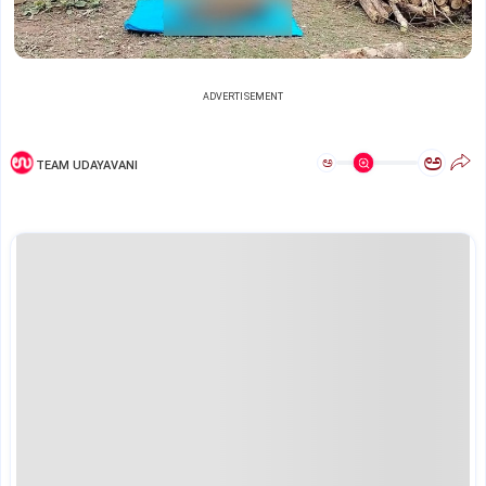
ADVERTISEMENT
ಅ
ಅ
TEAM UDAYAVANI