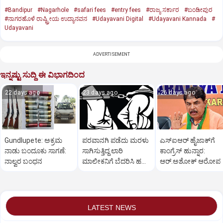
#Bandipur
#Nagarhole
#safari fees
#entry fees
#ರಾಜ್ಯ ಸರ್ಕಾರ
#ಬಂಡೀಪುರ
#ನಾಗರಹೊಳೆ ರಾಷ್ಟ್ರೀಯ ಉದ್ಯಾನವನ
#Udayavani Digital
#Udayavani Kannada
#
Udayavani
ADVERTISEMENT
ಇನ್ನಷ್ಟು ಸುದ್ದಿ ಈ ವಿಭಾಗದಿಂದ
22 days ago
23 days ago
26 days ago
Gundlupete: ಅಕ್ರಮ
ಪರವಾನಗಿ ಪಡೆದು ಮರಳು
ಎಸ್‌ಐಆರ್‌ ಹೈಜಾಕ್‌ಗೆ
ನಾಡು ಬಂದೂಕು ಸಾಗಣೆ:
ಸಾಗಿಸುತ್ತಿದ್ದ ಲಾರಿ
ಕಾಂಗ್ರೆಸ್‌ ಹುನ್ನಾರ:
ನಾಲ್ವರ ಬಂಧನ
ಮಾಲೀಕನಿಗೆ ಬೆದರಿಸಿ ಹಣ
ಆರ್‌.ಅಶೋಕ್‌ ಆರೋಪ
ವಸೂಲಿ; ಮೂವರು ಅರೆಸ್ಟ್
LATEST NEWS