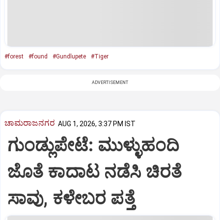
#forest
#found
#Gundlupete
#Tiger
ADVERTISEMENT
ಚಾಮರಾಜನಗರ
AUG 1, 2026, 3:37 PM IST
ಗುಂಡ್ಲುಪೇಟೆ: ಮುಳ್ಳುಹಂದಿ
ಜೊತೆ ಕಾದಾಟ ನಡೆಸಿ ಚಿರತೆ
ಸಾವು, ಕಳೇಬರ ಪತ್ತೆ