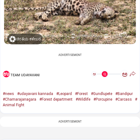
ಚಿರತೆಯ ಕಳೇಬರ
ADVERTISEMENT
ಅ
ಅ
TEAM UDAYAVANI
#news
#udayavani kannada
#Leopard
#Forest
#Gundlupete
#Bandipur
#Chamarajanagara
#Forest department
#Wildlife
#Porcupine
#Carcass
#
Animal Fight
ADVERTISEMENT