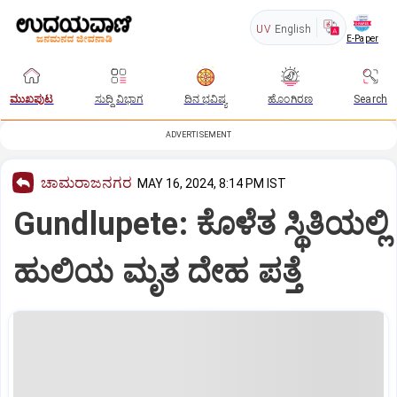
UV
English
E-Paper
ಮುಖಪುಟ
ಸುದ್ದಿ ವಿಭಾಗ
ದಿನ ಭವಿಷ್ಯ
ಹೊಂಗಿರಣ
Search
ADVERTISEMENT
ಚಾಮರಾಜನಗರ
MAY 16, 2024, 8:14 PM IST
Gundlupete: ಕೊಳೆತ ಸ್ಥಿತಿಯಲ್ಲಿ
ಹುಲಿಯ ಮೃತ ದೇಹ ಪತ್ತೆ