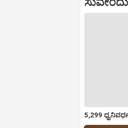
ಸುವೇಂದು 
5,299 ಧ್ವನಿವರ್