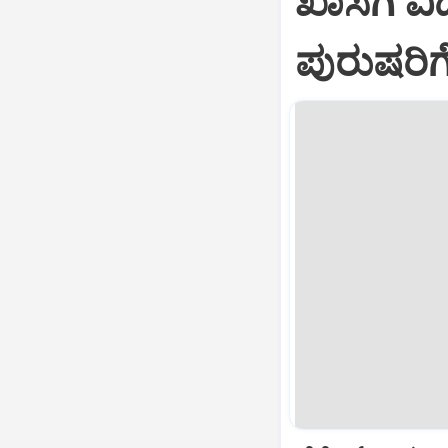
ಖಾಸಗಿ ವ
ಪುರುಷರಿ