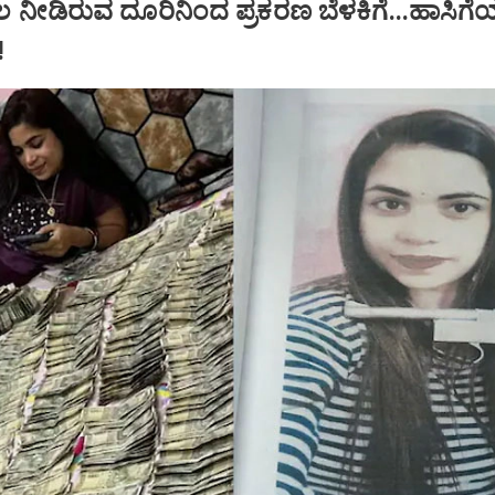
ಲ ನೀಡಿರುವ ದೂರಿನಿಂದ ಪ್ರಕರಣ ಬೆಳಕಿಗೆ...ಹಾಸಿಗ
!