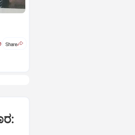
ಅ
Share
ಾರ: