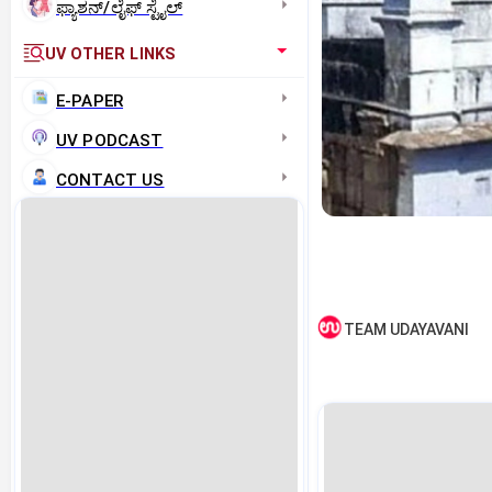
ಫ್ಯಾಶನ್/ಲೈಫ್‌ ಸ್ಟೈಲ್
UV OTHER LINKS
E-PAPER
UV PODCAST
CONTACT US
TEAM UDAYAVANI