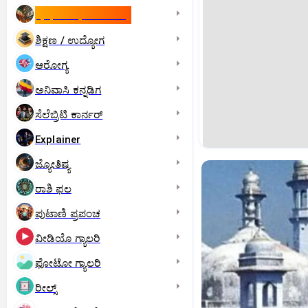
ಇಸ್ರೇಲ್- ಇರಾನ್‌ ಯುದ್ಧ
ಶಿಕ್ಷಣ / ಉದ್ಯೋಗ
ಆರೋಗ್ಯ
ಅನಿವಾಸಿ ಕನ್ನಡಿಗ
ಸೆಲೆಬ್ರಿಟಿ ಕಾರ್ನರ್‌
Explainer
ಜ್ಯೋತಿಷ್ಯ
ರಾಶಿ ಫಲ
ಪುಟಾಣಿ ಪ್ರಪಂಚ
ವೀಡಿಯೊ ಗ್ಯಾಲರಿ
ಫೋಟೋ ಗ್ಯಾಲರಿ
ರೀಲ್ಸ್