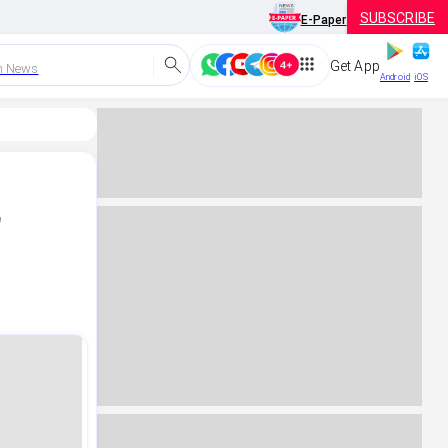
SUBSCRIBE
E-Paper
Get App
h News
Android
iOS