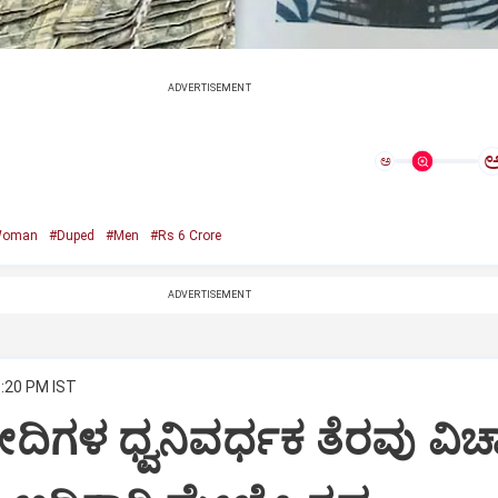
ADVERTISEMENT
ಅ
Woman
#Duped
#Men
#Rs 6 Crore
ADVERTISEMENT
3:20 PM IST
ದಿಗಳ ಧ್ವನಿವರ್ಧಕ ತೆರವು ವಿಚ