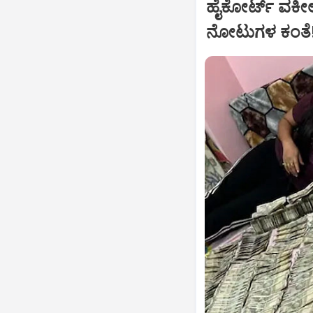
ಹೈಕೋರ್ಟ್‌ ವಕೀ
ನೋಟುಗಳ ಕಂತೆ