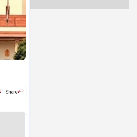
ಅ
Share