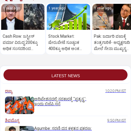
1 year ago
1 year ago
1 year ago
Cash Row: ಜಸ್ಟೀಸ್‌
Stock Market:
Pak: ಜರ್ದಾರಿ ವಜಾಕ್ಕೆ
ವರ್ಮಾ ವಿರುದ್ಧ 200ಕ್ಕೂ
ಷೇರುಪೇಟೆ ಸೂಚ್ಯಂಕ
ತಂತ್ರಗಾರಿಕೆ- ಅಧ್ಯಕ್ಷಗಾದಿ
ಅಧಿಕ ಸಂಸದರಿಂದ
400ಕ್ಕೂ ಅಧಿಕ ಅಂಕ
ಮೇಲೆ ಸೇನಾ ಮುಖ್ಯಸ್ಥ
ಮಹಾಭಿಯೋಗಕ್ಕೆ
ಜಿಗಿತ-ದಿನಾಂತ್ಯದ
ಮುನೀರ್ ಚಿತ್ತ!
ಕೋರಿಕೆ…
ವಹಿವಾಟು ಅಂತ್ಯ
LATEST NEWS
ರಾಜ್ಯ
10:20 PM IST
ಅಧಿವೇಶನದಲ್ಲಿ ಸರಕಾರಕ್ಕೆ "ಪ್ರತ್ಯಸ್ತ್ರ':
ಇಂದು ಬಿಜೆಪಿ ಸಭೆ
ಶಿವಮೊಗ್ಗ
9:50 PM IST
Agumbe: ಸರಣಿ ದನ ಕಳ್ಳತನ ಪ್ರಕರಣ: