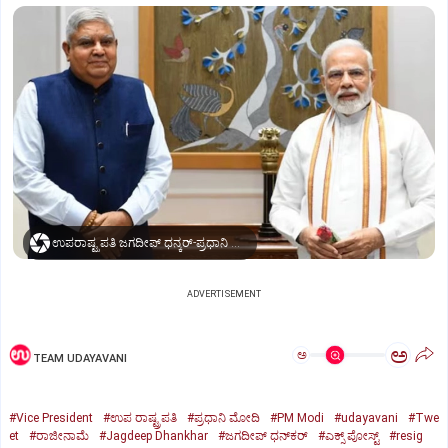
ಉಪರಾಷ್ಟ್ರಪತಿ ಜಗದೀಪ್‌ ಧನ್ಕರ್-ಪ್ರಧಾನಿ ಮೋದಿ
ADVERTISEMENT
ಅ
ಅ
TEAM UDAYAVANI
#Vice President
#ಉಪ ರಾಷ್ಟ್ರಪತಿ
#ಪ್ರಧಾನಿ ಮೋದಿ
#PM Modi
#udayavani
#Twe
et
#ರಾಜೀನಾಮೆ
#Jagdeep Dhankhar
#ಜಗದೀಪ್‌ ಧನ್‌ಕರ್‌
#ಎಕ್ಸ್‌ ಪೋಸ್ಟ್
#resig