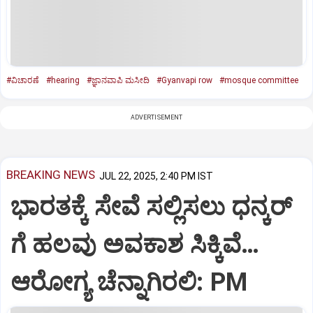
#ವಿಚಾರಣೆ
#hearing
#ಜ್ಞಾನವಾಪಿ ಮಸೀದಿ
#Gyanvapi row
#mosque committee
ADVERTISEMENT
BREAKING NEWS
JUL 22, 2025, 2:40 PM IST
ಭಾರತಕ್ಕೆ ಸೇವೆ ಸಲ್ಲಿಸಲು ಧನ್ಕರ್‌
ಗೆ ಹಲವು ಅವಕಾಶ ಸಿಕ್ಕಿವೆ…
ಆರೋಗ್ಯ ಚೆನ್ನಾಗಿರಲಿ: PM