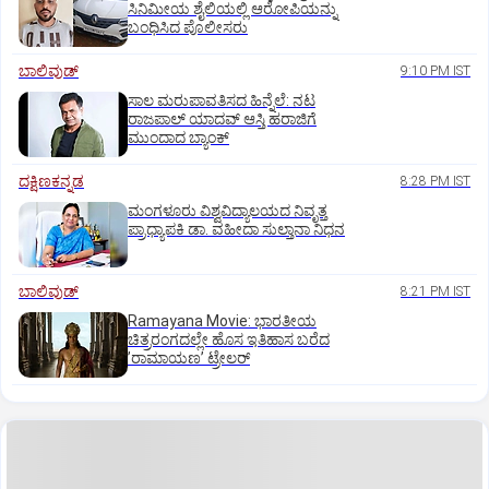
ಸಿನಿಮೀಯ ಶೈಲಿಯಲ್ಲಿ ಆರೋಪಿಯನ್ನು
ಬಂಧಿಸಿದ ಪೊಲೀಸರು
ಬಾಲಿವುಡ್‌
9:10 PM IST
ಸಾಲ ಮರುಪಾವತಿಸದ ಹಿನ್ನೆಲೆ: ನಟ
ರಾಜಪಾಲ್ ಯಾದವ್‌ ಆಸ್ತಿ ಹರಾಜಿಗೆ
ಮುಂದಾದ ಬ್ಯಾಂಕ್
ದಕ್ಷಿಣಕನ್ನಡ
8:28 PM IST
ಮಂಗಳೂರು ವಿಶ್ವವಿದ್ಯಾಲಯದ ನಿವೃತ್ತ
ಪ್ರಾಧ್ಯಾಪಕಿ ಡಾ. ವಹೀದಾ ಸುಲ್ತಾನಾ ನಿಧನ
ಬಾಲಿವುಡ್‌
8:21 PM IST
Ramayana Movie: ಭಾರತೀಯ
ಚಿತ್ರರಂಗದಲ್ಲೇ ಹೊಸ ಇತಿಹಾಸ ಬರೆದ
ʼರಾಮಾಯಣʼ ಟ್ರೇಲರ್