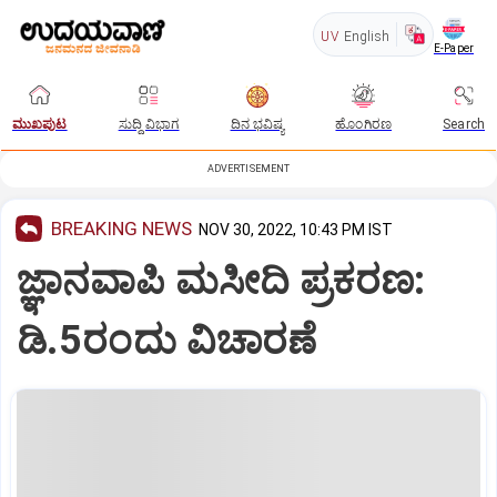
UV
English
E-Paper
ಮುಖಪುಟ
ಸುದ್ದಿ ವಿಭಾಗ
ದಿನ ಭವಿಷ್ಯ
ಹೊಂಗಿರಣ
Search
ADVERTISEMENT
BREAKING NEWS
NOV 30, 2022, 10:43 PM IST
ಜ್ಞಾನವಾಪಿ ಮಸೀದಿ ಪ್ರಕರಣ:
ಡಿ.5ರಂದು ವಿಚಾರಣೆ