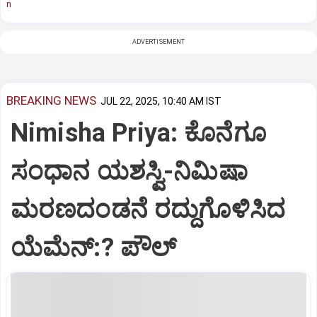
n
ADVERTISEMENT
BREAKING NEWS
JUL 22, 2025, 10:40 AM IST
Nimisha Priya: ಕೊನೆಗೂ
ಸಂಧಾನ ಯಶಸ್ವಿ-ನಿಮಿಷಾ
ಮರಣದಂಡನೆ ರದ್ದುಗೊಳಿಸಿದ
ಯೆಮೆನ್:? ಪೌಲ್