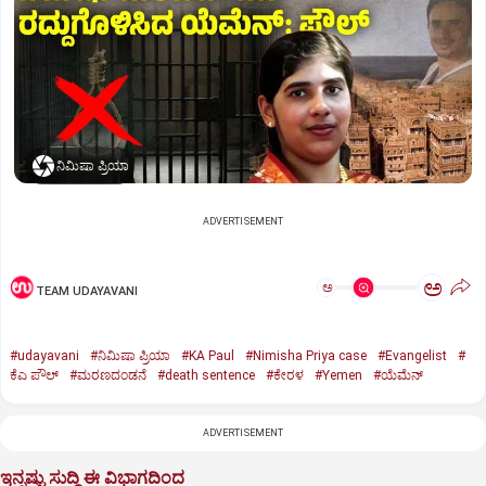
ನಿಮಿಷಾ ಪ್ರಿಯಾ
ADVERTISEMENT
ಅ
ಅ
TEAM UDAYAVANI
#udayavani
#ನಿಮಿಷಾ ಪ್ರಿಯಾ
#KA Paul
#Nimisha Priya case
#Evangelist
#
ಕೆಎ ಪೌಲ್
#ಮರಣದಂಡನೆ
#death sentence
#ಕೇರಳ
#Yemen
#ಯೆಮೆನ್‌
ADVERTISEMENT
ಇನ್ನಷ್ಟು ಸುದ್ದಿ ಈ ವಿಭಾಗದಿಂದ