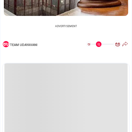
ADVERTISEMENT
ಅ
ಅ
TEAM UDAYAVANI