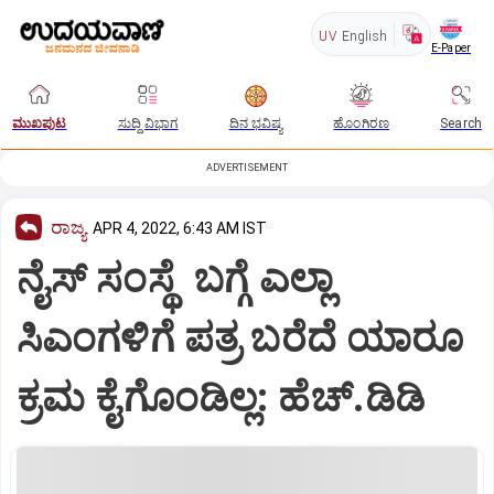
UV
English
E-Paper
ಮುಖಪುಟ
ಸುದ್ದಿ ವಿಭಾಗ
ದಿನ ಭವಿಷ್ಯ
ಹೊಂಗಿರಣ
Search
ADVERTISEMENT
ರಾಜ್ಯ
APR 4, 2022, 6:43 AM IST
ನೈಸ್‌ ಸಂಸ್ಥೆ ಬಗ್ಗೆ ಎಲ್ಲಾ
ಸಿಎಂಗಳಿಗೆ ಪತ್ರ ಬರೆದೆ ಯಾರೂ
ಕ್ರಮ ಕೈಗೊಂಡಿಲ್ಲ: ಹೆಚ್.ಡಿಡಿ