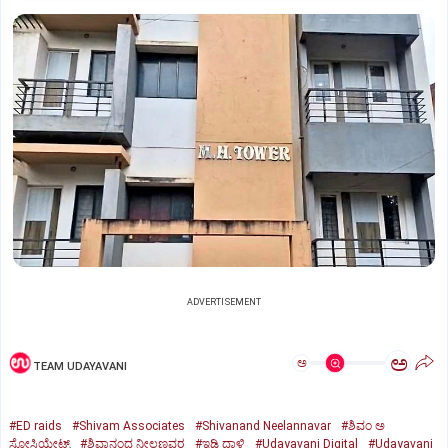
ADVERTISEMENT
ಅ
ಅ
TEAM UDAYAVANI
#ED raids
#Shivam Associates
#Shivanand Neelannavar
#ಶಿವಂ ಅ
ಸೋಸಿಯೇಟ್ಸ್
#ಶಿವಾನಂದ ನೀಲಣ್ಣವರ
#ಇಡಿ ದಾಳಿ
#Udayavani Digital
#Udayavani