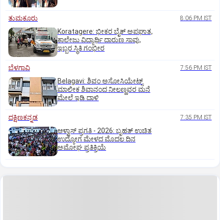
ತುಮಕೂರು
8:06 PM IST
Koratagere: ಭೀಕರ ಬೈಕ್ ಅಪಘಾತ,
ಕಾಲೇಜು ವಿದ್ಯಾರ್ಥಿ ದಾರುಣ ಸಾವು,
ಇಬ್ಬರ ಸ್ಥಿತಿ ಗಂಭೀರ
ಬೆಳಗಾವಿ
7:56 PM IST
Belagavi: ಶಿವಂ ಅಸೋಸಿಯೇಟ್ಸ್
ಮಾಲೀಕ ಶಿವಾನಂದ ನೀಲಣ್ಣವರ ಮನೆ
ಮೇಲೆ ಇಡಿ‌ ದಾಳಿ
ದಕ್ಷಿಣಕನ್ನಡ
7:35 PM IST
ಆಳ್ವಾಸ್‌ ಪ್ರಗತಿ - 2026: ಬೃಹತ್ ಉಚಿತ
ಉದ್ಯೋಗ ಮೇಳದ ಮೊದಲ ದಿನ
ಅಮೋಘ ಪ್ರತಿಕ್ರಿಯೆ