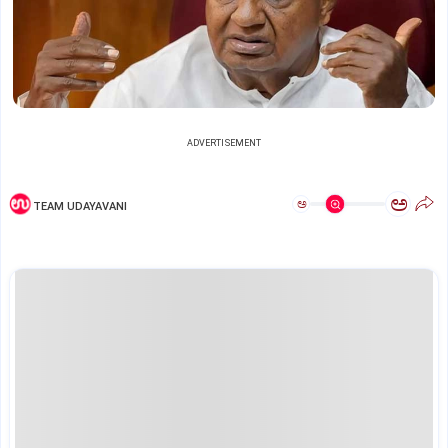
ADVERTISEMENT
ಅ
ಅ
TEAM UDAYAVANI