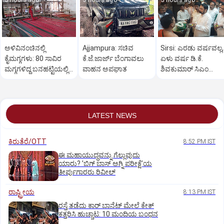
5 hours ago
5 hours ago
5 hours ago
ಅಳಿವಿನಂಚಿನಲ್ಲಿ
Ajjampura: ಸಚಿವ
Sirsi: ಎರಡು ವರ್ಷವಲ್ಲ,
ಕೈಮಗ್ಗಗಳು: 80 ಸಾವಿರ
ಕೆ.ಜೆ.ಜಾರ್ಜ್ ಬೆಂಗಾವಲು
ಏಳು ವರ್ಷ ಡಿ.ಕೆ.
ಮಗ್ಗಗಳಿದ್ದ ಬನಹಟ್ಟಿಯಲ್ಲಿ
ವಾಹನ ಅಪಘಾತ
ಶಿವಕುಮಾರ್ ಸಿಎಂ
ಉಳಿದಿರುವುದು ಕೇವಲ 18!
ಆಗಬೇಕು: ಲಕ್ಷ್ಮಣ ಸವದಿ
LATEST NEWS
ಕಿರುತೆರೆ/OTT
8:52 PM IST
ಈ ಮಹಾಯುದ್ಧವನ್ನು ಗೆಲ್ಲುವುದು
ಯಾರು? ʼಬಿಗ್‌ ಬಾಸ್‌ ಅಗ್ನಿ ಪರೀಕ್ಷೆʼಯ
ತೀರ್ಪುಗಾರರು ರಿವೀಲ್
ರಾಷ್ಟ್ರೀಯ
8:13 PM IST
ರಸ್ತೆ ತಡೆದು ಕಾರ್ ಬಾನೆಟ್ ಮೇಲೆ ಕೇಕ್
ಕತ್ತರಿಸಿ ಹುಚ್ಚಾಟ: 10 ಮಂದಿಯ ಬಂಧನ