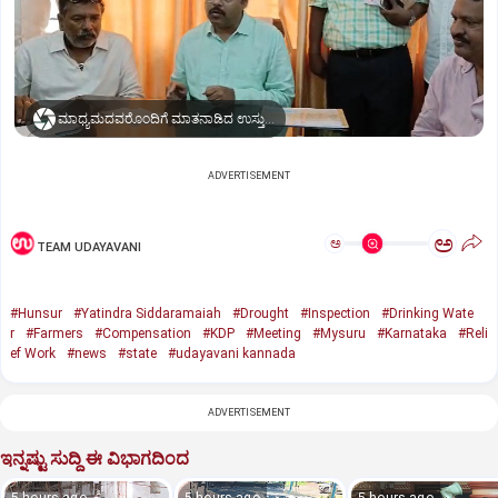
ಮಾಧ್ಯಮದವರೊಂದಿಗೆ ಮಾತನಾಡಿದ ಉಸ್ತುವಾರಿ ಸಚಿವ ಡಾ. ಯತೀಂದ್ರ ಸಿದ್ದರಾಮಯ್ಯ
ADVERTISEMENT
ಅ
ಅ
TEAM UDAYAVANI
#Hunsur
#Yatindra Siddaramaiah
#Drought
#Inspection
#Drinking Wate
r
#Farmers
#Compensation
#KDP
#Meeting
#Mysuru
#Karnataka
#Reli
ef Work
#news
#state
#udayavani kannada
ADVERTISEMENT
ಇನ್ನಷ್ಟು ಸುದ್ದಿ ಈ ವಿಭಾಗದಿಂದ