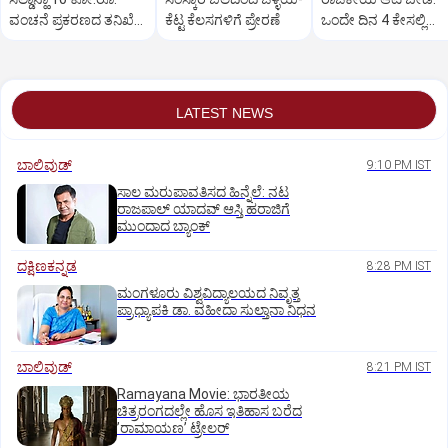
ವಂಚನೆ ಪ್ರಕರಣದ ತನಿಖೆ
ಕೆಟ್ಟ ಕೆಲಸಗಳಿಗೆ ಪ್ರೇರಣೆ
ಒಂದೇ ದಿನ 4 ಕೇಸಲ್ಲಿ
ಸಿಐಡಿಗೆ ವರ್ಗ
ಸುಪ್ರೀಂಕೋರ್ಟ್‌ ಅಭಿಮ
LATEST NEWS
ಬಾಲಿವುಡ್‌
9:10 PM IST
ಸಾಲ ಮರುಪಾವತಿಸದ ಹಿನ್ನೆಲೆ: ನಟ
ರಾಜಪಾಲ್ ಯಾದವ್‌ ಆಸ್ತಿ ಹರಾಜಿಗೆ
ಮುಂದಾದ ಬ್ಯಾಂಕ್
ದಕ್ಷಿಣಕನ್ನಡ
8:28 PM IST
ಮಂಗಳೂರು ವಿಶ್ವವಿದ್ಯಾಲಯದ ನಿವೃತ್ತ
ಪ್ರಾಧ್ಯಾಪಕಿ ಡಾ. ವಹೀದಾ ಸುಲ್ತಾನಾ ನಿಧನ
ಬಾಲಿವುಡ್‌
8:21 PM IST
Ramayana Movie: ಭಾರತೀಯ
ಚಿತ್ರರಂಗದಲ್ಲೇ ಹೊಸ ಇತಿಹಾಸ ಬರೆದ
ʼರಾಮಾಯಣʼ ಟ್ರೇಲರ್