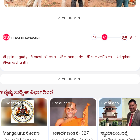
ADVERTISEMENT
ಅ
ಅ
TEAM UDAYAVANI
#Uppinangady
#forest officers
#Belthangady
#Reserve Forest
#elephant
#Periyashanthi
ADVERTISEMENT
ಇನ್ನಷ್ಟು ಸುದ್ದಿ ಈ ವಿಭಾಗದಿಂದ
1 year ago
1 year ago
1 year ago
Mangaluru: ರೋಶನ್‌
ಗೀತಾರ್ಥ ಚಿಂತನೆ- 327:
ನ್ಯಾಯಾಲಯದಲ್ಲಿ
ಸಲ್ಡಾನ್ಹಾ 10 ಕೋ.ರೂ.
ಸಂಸ್ಕಾರ ಬಲದಿಂದ ಒಳ್ಳೆಯ-
ರಾಜಕೀಯ ಆಟ ಬೇಡ: