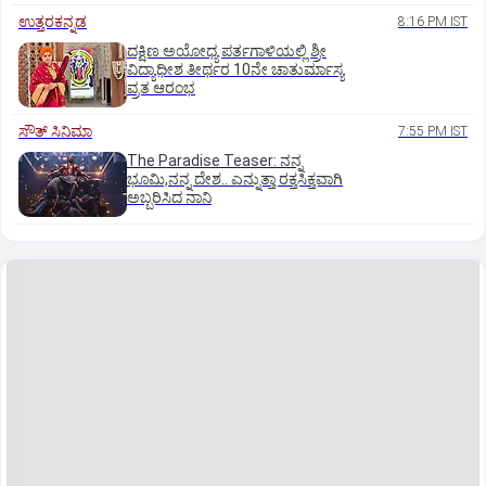
ಉತ್ತರಕನ್ನಡ
8:16 PM IST
ದಕ್ಷಿಣ ಅಯೋಧ್ಯ ಪರ್ತಗಾಳಿಯಲ್ಲಿ ಶ್ರೀ
ವಿದ್ಯಾಧೀಶ ತೀರ್ಥರ 10ನೇ ಚಾತುರ್ಮಾಸ್ಯ
ವ್ರತ ಆರಂಭ
ಸೌತ್‌ ಸಿನಿಮಾ
7:55 PM IST
The Paradise Teaser: ನನ್ನ
ಭೂಮಿ,ನನ್ನ ದೇಶ.. ಎನ್ನುತ್ತಾ ರಕ್ತಸಿಕ್ತವಾಗಿ
ಅಬ್ಬರಿಸಿದ ನಾನಿ