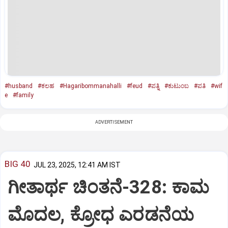
#husband
#ಕಲಹ
#Hagaribommanahalli
#feud
#ಪತ್ನಿ
#ಕುಟುಂಬ
#ಪತಿ
#wif
e
#family
ADVERTISEMENT
BIG 40
JUL 23, 2025, 12:41 AM IST
ಗೀತಾರ್ಥ ಚಿಂತನೆ-328: ಕಾಮ
ಮೊದಲ, ಕ್ರೋಧ ಎರಡನೆಯ