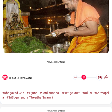
ADVERTISEMENT
ಅ
ಅ
TEAM UDAYAVANI
#Bhagavad Gita
#Arjuna
#Lord Krishna
#Puttige Mutt
#Udupi
#Karmaphl
a
#SriSugunendra Theertha Swamiji
ADVERTISEMENT