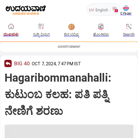
UV
English
E-Paper
ಮುಖಪುಟ
ಸುದ್ದಿ ವಿಭಾಗ
ದಿನ ಭವಿಷ್ಯ
ಹೊಂಗಿರಣ
Search
ADVERTISEMENT
BIG 40
OCT 7, 2024, 7:47 PM IST
Hagaribommanahalli:
ಕುಟುಂಬ ಕಲಹ: ಪತಿ ಪತ್ನಿ
ನೇಣಿಗೆ ಶರಣು