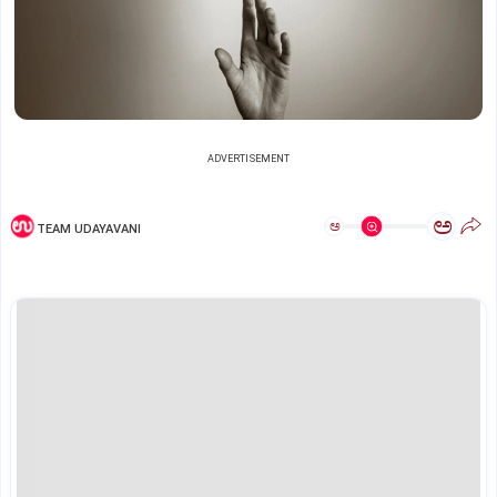
ADVERTISEMENT
ಅ
ಅ
TEAM UDAYAVANI