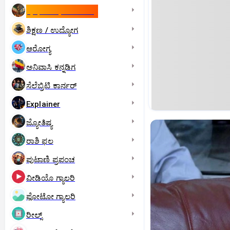
ಇಸ್ರೇಲ್- ಇರಾನ್‌ ಯುದ್ಧ
ಶಿಕ್ಷಣ / ಉದ್ಯೋಗ
ಆರೋಗ್ಯ
ಅನಿವಾಸಿ ಕನ್ನಡಿಗ
ಸೆಲೆಬ್ರಿಟಿ ಕಾರ್ನರ್‌
Explainer
ಜ್ಯೋತಿಷ್ಯ
ರಾಶಿ ಫಲ
ಪುಟಾಣಿ ಪ್ರಪಂಚ
ವೀಡಿಯೊ ಗ್ಯಾಲರಿ
ಫೋಟೋ ಗ್ಯಾಲರಿ
ರೀಲ್ಸ್