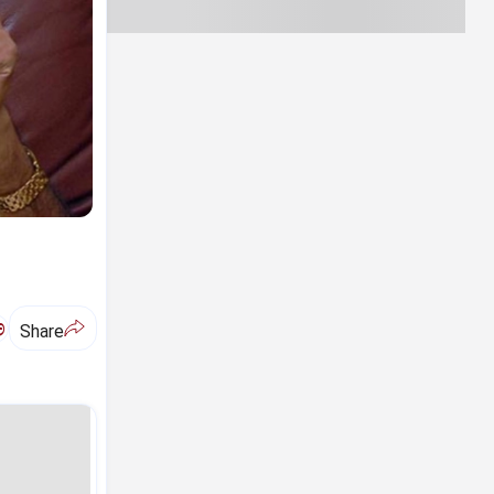
ಅ
Share