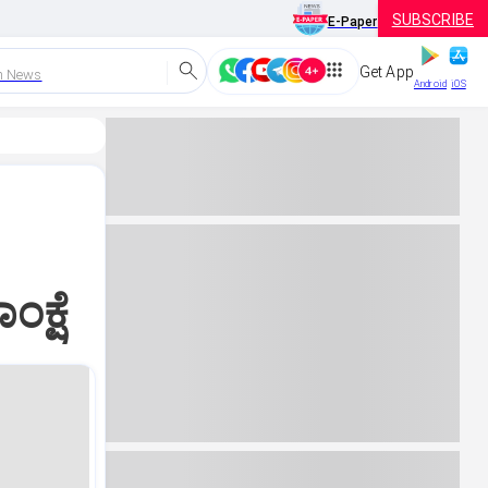
SUBSCRIBE
E-Paper
Get App
h News
Android
iOS
ಂಕ್ಷೆ