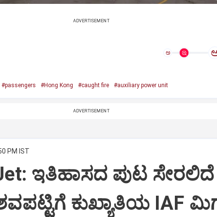
ADVERTISEMENT
ಅ
#passengers
#Hong Kong
#caught fire
#auxiliary power unit
ADVERTISEMENT
:50 PM IST
Jet: ಇತಿಹಾಸದ ಪುಟ ಸೇರಲಿದೆ
ವಪಟ್ಟಿಗೆ ಕುಖ್ಯಾತಿಯ IAF ಮಿಗ