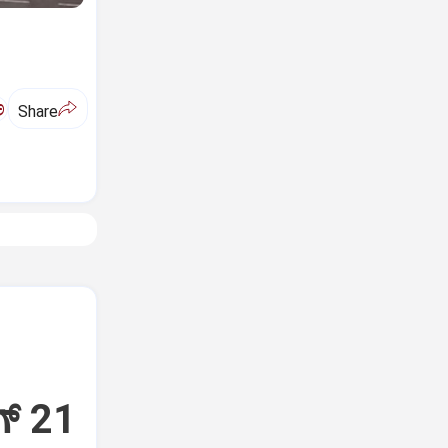
ಅ
Share
್‌ 21