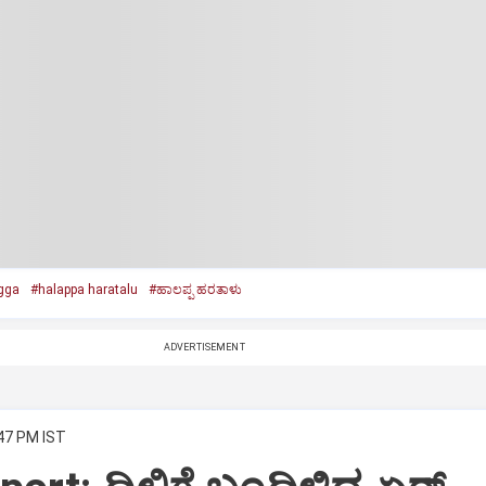
gga
#halappa haratalu
#ಹಾಲಪ್ಪ ಹರತಾಳು
ADVERTISEMENT
:47 PM IST