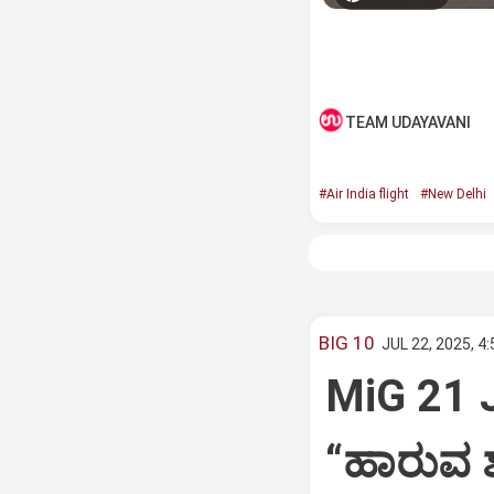
TEAM UDAYAVANI
#Air India flight
#New Delhi
BIG 10
JUL 22, 2025, 4
MiG 21 
“ಹಾರುವ ಶ