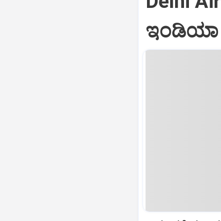
Delhi Air
ಇಂಡಿಯಾ ವ