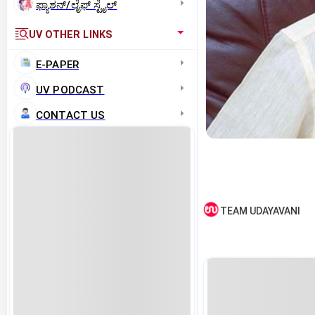
ಫ್ಯಾಶನ್/ಲೈಫ್‌ ಸ್ಟೈಲ್
UV OTHER LINKS
E-PAPER
UV PODCAST
CONTACT US
TEAM UDAYAVANI