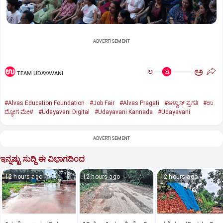
ADVERTISEMENT
ಅ
ಅ
TEAM UDAYAVANI
#Alvas Education Foundation
#Job Fair
#Alvas Pragati
#ಆಳ್ವಾಸ್‌ ಪ್ರಗತಿ
#ಉ
ದ್ಯೋಗ ಮೇಳ
#Udayavani Digital
#Udayavani Kannada
#Udayavani
ADVERTISEMENT
ಇನ್ನಷ್ಟು ಸುದ್ದಿ ಈ ವಿಭಾಗದಿಂದ
12 hours ago
12 hours ago
12 hours ago