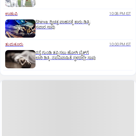
ಉಡುಪಿ
10:08 PM IST
Shirva: ದ್ವಿಚಕ್ರ ವಾಹನಕ್ಕೆ ಕಾರು ಢಿಕ್ಕಿ;
ಸವಾರ ಸಾವು
ತುಮಕೂರು
10:00 PM IST
ರಸ್ತೆ ಗುಂಡಿ ತಪ್ಪಿಸಲು ಹೋಗಿ ಬೈಕ್‌ಗೆ
ಲಾರಿ ಡಿಕ್ಕಿ, ನವವಿವಾಹಿತೆ ಸ್ಥಳದಲ್ಲೇ ಸಾವು