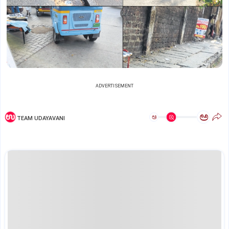
ADVERTISEMENT
ಅ
ಅ
TEAM UDAYAVANI