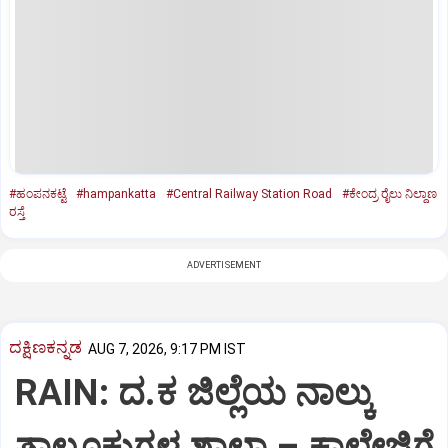
#ಹಂಪನಕಟ್ಟೆ
#hampankatta
#Central Railway Station Road
#ಕೇಂದ್ರ ರೈಲು ನಿಲ್ದಾಣ
ರಸ್ತೆ
ADVERTISEMENT
ದಕ್ಷಿಣಕನ್ನಡ
AUG 7, 2026, 9:17 PM IST
RAIN: ದ.ಕ ಜಿಲ್ಲೆಯ ನಾಲ್ಕು
ತಾಲೂಕುಗಳ ಶಾಲಾ – ಕಾಲೇಜಿಗೆ