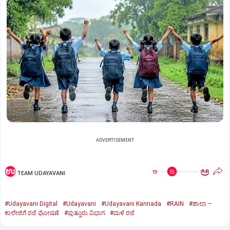
ADVERTISEMENT
ಅ
ಅ
TEAM UDAYAVANI
#Udayavani Digital
#Udayavani
#Udayavani Kannada
#RAIN
#ಶಾಲಾ –
ಕಾಲೇಜಿಗೆ ರಜೆ ಘೋಷಣೆ
#ಪುತ್ತೂರು ವಿಭಾಗ
#ಮಳೆ ರಜೆ