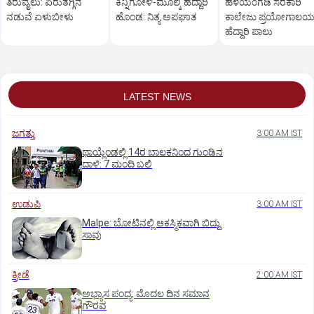
ತಿರುವೈಲು: ಏರುತಗ್ಗಿನ
ಕಿನ್ನಿಗೋಳಿ-ಮೂಲ್ಕಿ ಹೆದ್ದಾರಿ
ಹಳೆಯಂಗಡಿ ಸರಕಾರಿ
ನಡುವೆ ಏಳುಬೀಳು
ಹೊಂಡ: ನಿತ್ಯ ಅಪಘಾತ
ಕಾಲೇಜು ಪ್ರಯೋಗಾಲ
ಹೆದ್ದಾರಿ ಪಾಲು
LATEST NEWS
ಜಗತ್ತು
3:00 AM IST
ಥಾಯ್ಲೆಂಡಲ್ಲಿ 14ರ ಬಾಲಕನಿಂದ ಗುಂಡಿನ
ದಾಳಿ: 7 ಮಂದಿ ಬಲಿ
ಉಡುಪಿ
3:00 AM IST
Malpe: ಬೋಟಿನಲ್ಲಿ ಆಕಸ್ಮಿಕವಾಗಿ ಬಿದ್ದು
ಸಾವು
ಕ್ರೀಡೆ
2:00 AM IST
ಅಭ್ಯಾಸ ಪಂದ್ಯ: ಮೊದಲ ದಿನ ಸಮಾನ
ಗೌರವ