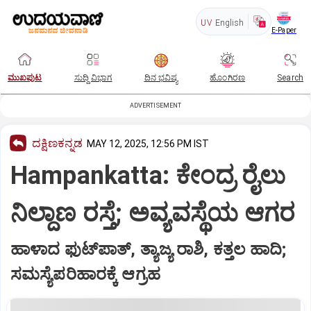
UV
English
E-Paper
ಮುಖಪುಟ
ಸುದ್ದಿ ವಿಭಾಗ
ದಿನ ಭವಿಷ್ಯ
ಹೊಂಗಿರಣ
Search
ADVERTISEMENT
ದಕ್ಷಿಣಕನ್ನಡ
MAY 12, 2025, 12:56 PM IST
Hampankatta: ಕೇಂದ್ರ ರೈಲು
ನಿಲ್ದಾಣ ರಸ್ತೆ; ಅವ್ಯವಸ್ಥೆಯ ಆಗರ
ಹಾಳಾದ ಫುಟ್‌ಪಾತ್‌, ತ್ಯಾಜ್ಯ ರಾಶಿ, ಕತ್ತಲ ಹಾದಿ;
ಸಮಸ್ಯೆಪರಿಹಾರಕ್ಕೆ ಆಗ್ರಹ