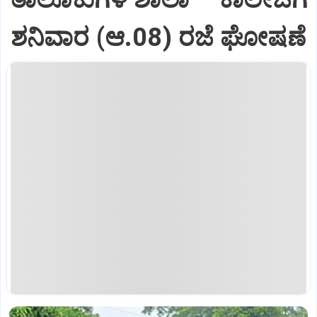
ಶನಿವಾರ (ಆ.08) ರಜೆ ಘೋಷಣೆ