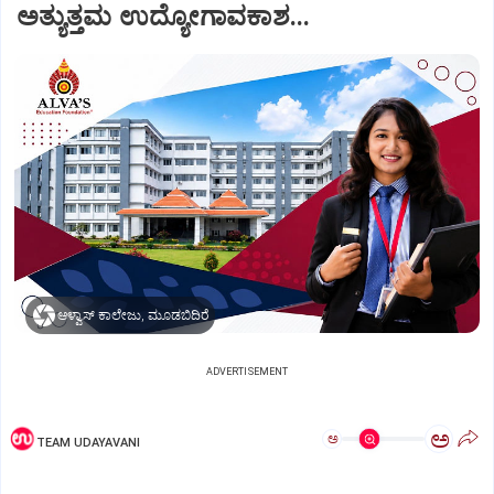
ಅತ್ಯುತ್ತಮ ಉದ್ಯೋಗಾವಕಾಶ...
ಆಳ್ವಾಸ್ ಕಾಲೇಜು, ಮೂಡಬಿದಿರೆ
ADVERTISEMENT
ಅ
ಅ
TEAM UDAYAVANI