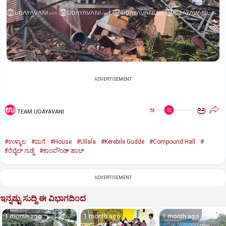
ADVERTISEMENT
ಅ
ಅ
TEAM UDAYAVANI
#ಉಳ್ಳಾಲ
#ಮನೆ
#House
#Ullala
#Kerebile Gudde
#Compound Hall
#
ಕೆರೆಬೈಲ್ ಗುಡ್ಡೆ
#ಕಾಂಪೌಂಡ್ ಹಾಲ್
ADVERTISEMENT
ಇನ್ನಷ್ಟು ಸುದ್ದಿ ಈ ವಿಭಾಗದಿಂದ
1 month ago
1 month ago
1 month ago