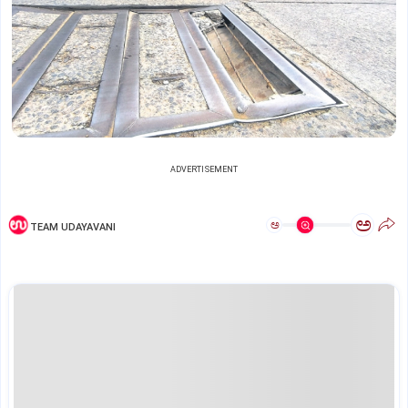
ADVERTISEMENT
ಅ
ಅ
TEAM UDAYAVANI