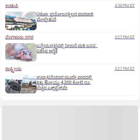
ಉಡುಪಿ
3:30 PM IST
Udupi: ಪ್ರಯೋಜನಕ್ಕಿಲ್ಲದ ಪಾದಚಾರಿ
ಮೇಲ್ಸೇತುವೆ
ಬೆಂಗಳೂರು ನಗರ
3:27 PM IST
ಬನ್ನೇರುಘಟ್ಟದಲ್ಲಿ ನೀರಾನೆ ಮರಿ ಜನನ :
ವಿಶೇಷ ಆರೈಕೆ
ರಾಷ್ಟ್ರೀಯ
3:27 PM IST
ಉದ್ಘಾಟನೆಯಾದ ಮೂರೇ ವಾರದಲ್ಲಿ
ಕಿತ್ತು ಹೋಯ್ತು 4,200 ಕೋಟಿ ರೂ.
ವೆಚ್ಚದ ಎಕ್ಸ್‌ಪ್ರೆಸ್‌ವೇ