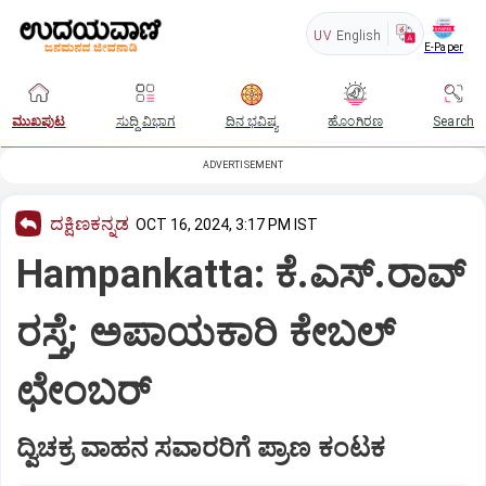
UV
English
E-Paper
ಮುಖಪುಟ
ಸುದ್ದಿ ವಿಭಾಗ
ದಿನ ಭವಿಷ್ಯ
ಹೊಂಗಿರಣ
Search
ADVERTISEMENT
ದಕ್ಷಿಣಕನ್ನಡ
OCT 16, 2024, 3:17 PM IST
Hampankatta: ಕೆ.ಎಸ್‌.ರಾವ್‌
ರಸ್ತೆ; ಅಪಾಯಕಾರಿ ಕೇಬಲ್‌
ಛೇಂಬರ್‌
ದ್ವಿಚಕ್ರ ವಾಹನ ಸವಾರರಿಗೆ ಪ್ರಾಣ ಕಂಟಕ