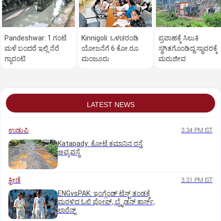
Pandeshwar: 1 ಗಂಟೆ
Kinnigoli: ಒಳಚರಂಡಿ
ಪ್ರವಾಹಕ್ಕೆ ಸಿಲುಕಿ
ಮಳೆ ಬಂದರೆ ಇಲ್ಲಿ ನೆರೆ
ಯೋಜನೆಗೆ 6 ಕೋ.ರೂ.
ಸ್ಥಗಿತಗೊಂಡಿದ್ದ ಸ್ಥಾವರಕ್ಕೆ
ಗ್ಯಾರಂಟಿ
ಮಂಜೂರು
ಮರುಜೀವ
LATEST NEWS
ಉಡುಪಿ
3:34 PM IST
Katapady: ಕೋಟೆ ಕಮಾನಿನ ರಸ್ತೆ
ಅವ್ಯವಸ್ಥೆ
ಕ್ರೀಡೆ
3:31 PM IST
ENGvsPAK: ಇಂಗ್ಲೆಂಡ್‌ ಟೆಸ್ಟ್‌ ತಂಡಕ್ಕೆ
ಮರಳಿದ ಓಲಿ ಪೋಪ್, ಬ್ರೈಡನ್ ಕಾರ್ಸ್,
ಲಾರೆನ್ಸ್