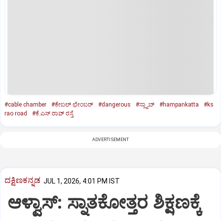
#cable chamber
#ಕೇಬಲ್‌ ಛೇಂಬರ್‌
#dangerous
#ಸ್ಲ್ಯಾಬ್
#hampankatta
#ks
rao road
#ಕೆ.ಎಸ್‌.ರಾವ್‌ ರಸ್ತೆ
ADVERTISEMENT
ದಕ್ಷಿಣಕನ್ನಡ
JUL 1, 2026, 4:01 PM IST
ಆಳ್ವಾಸ್: ಸ್ನಾತಕೋತ್ತರ ಶಿಕ್ಷಣಕ್ಕೆ