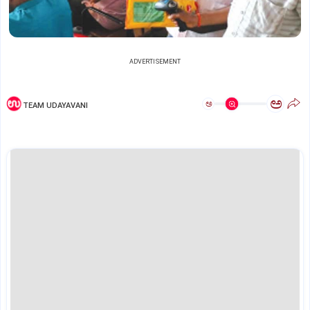
ADVERTISEMENT
ಅ
ಅ
TEAM UDAYAVANI