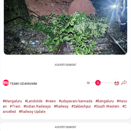
ADVERTISEMENT
ಅ
ಅ
TEAM UDAYAVANI
#Mangaluru
#Landslide
#news
#udayavani kannada
#Bengaluru
#Hass
an
#Train
#Indian Railways
#Railway
#Sakleshpur
#South Western
#C
ancelled
#Railway Update
ADVERTISEMENT