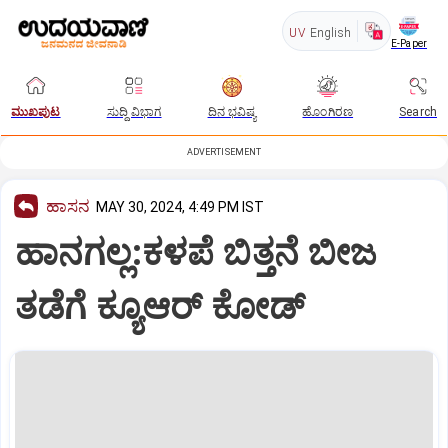
UV
English
E-Paper
ಮುಖಪುಟ
ಸುದ್ದಿ ವಿಭಾಗ
ದಿನ ಭವಿಷ್ಯ
ಹೊಂಗಿರಣ
Search
ADVERTISEMENT
ಹಾಸನ
MAY 30, 2024, 4:49 PM IST
ಹಾನಗಲ್ಲ:ಕಳಪೆ ಬಿತ್ತನೆ ಬೀಜ
ತಡೆಗೆ ಕ್ಯೂಆರ್‌ ಕೋಡ್‌