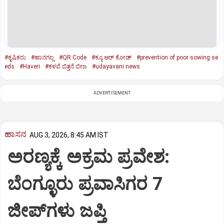
#ಕೃಷಿಕರು
#ಹಾನಗಲ್ಲ
#QR Code
#ಕ್ಯೂ ಆರ್‌ ಕೋಡ್‌
#prevention of poor sowing se
eds
#Haveri
#ಕಳಪೆ ಬಿತ್ತನೆ ಬೀಜ
#udayavani news
ADVERTISEMENT
ಹಾಸನ
AUG 3, 2026, 8:45 AM IST
ಅರಣ್ಯಕ್ಕೆ ಅಕ್ರಮ ಪ್ರವೇಶ:
ಬೆಂಗ್ಳೂರು ಪ್ರವಾಸಿಗರ 7
ಜೀಪ್‌ಗಳು ಜಪ್ತಿ