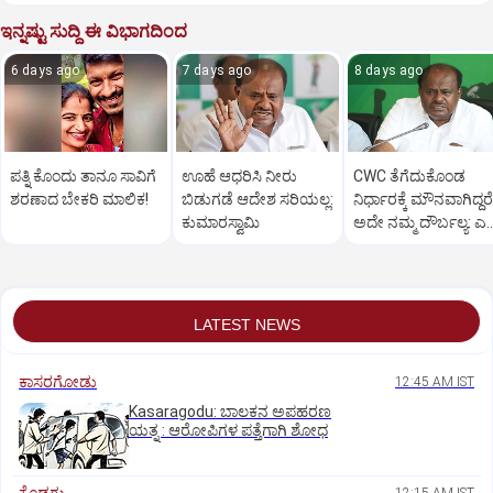
ಇನ್ನಷ್ಟು ಸುದ್ದಿ ಈ ವಿಭಾಗದಿಂದ
6 days ago
7 days ago
8 days ago
ಪತ್ನಿ ಕೊಂದು ತಾನೂ ಸಾವಿಗೆ
ಊಹೆ ಆಧರಿಸಿ ನೀರು
CWC ತೆಗೆದುಕೊಂಡ
ಶರಣಾದ ಬೇಕರಿ ಮಾಲಿಕ!
ಬಿಡುಗಡೆ ಆದೇಶ ಸರಿಯಲ್ಲ:
ನಿರ್ಧಾರಕ್ಕೆ ಮೌನವಾಗಿದ್ದರೆ
ಕುಮಾರಸ್ವಾಮಿ
ಅದೇ ನಮ್ಮ ದೌರ್ಬಲ್ಯ: ಎಚ
ಡಿ ಕುಮಾರಸ್ವಾಮಿ
LATEST NEWS
ಕಾಸರಗೋಡು
12:45 AM IST
Kasaragodu: ಬಾಲಕನ ಅಪಹರಣ
ಯತ್ನ : ಆರೋಪಿಗಳ ಪತ್ತೆಗಾಗಿ ಶೋಧ