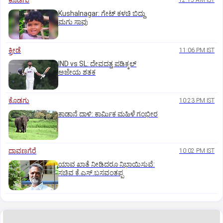
ಕೊಡಗು
12:15 AM IST
Kushalnagar: ಗೇಟ್ ಕಳಚಿ ಬಿದ್ದು
ಮಗು ಸಾವು
ಕ್ರೀಡೆ
11:06 PM IST
IND vs SL: ದೇವದತ್ತ ಪಡಿಕ್ಕಲ್‌
ಅಜೇಯ ಶತಕ
ಕೊಡಗು
10:23 PM IST
ಕಾಡಾನೆ ದಾಳಿ: ಕಾರ್ಮಿಕ ಮಹಿಳೆ ಗಂಭೀರ
ದಾವಣಗೆರೆ
10:02 PM IST
ಯಾವ ಖಾತೆ ನೀಡಿದರೂ ನಿಭಾಯಿಸುವೆ:
ಸಚಿವ ಕೆ.ಎಸ್.ಬಸವಂತಪ್ಪ