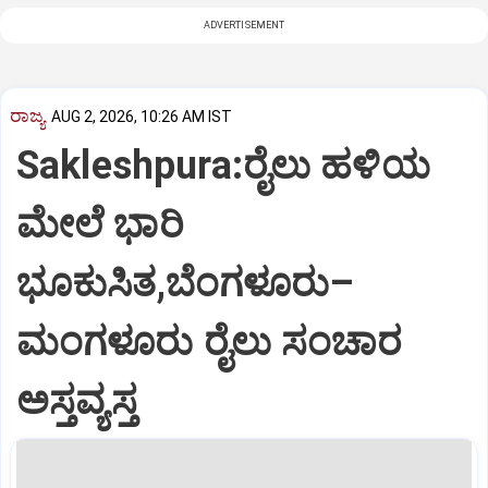
ADVERTISEMENT
ರಾಜ್ಯ
AUG 2, 2026, 10:26 AM IST
Sakleshpura:ರೈಲು ಹಳಿಯ
ಮೇಲೆ ಭಾರಿ
ಭೂಕುಸಿತ,ಬೆಂಗಳೂರು–
ಮಂಗಳೂರು ರೈಲು ಸಂಚಾರ
ಅಸ್ತವ್ಯಸ್ತ