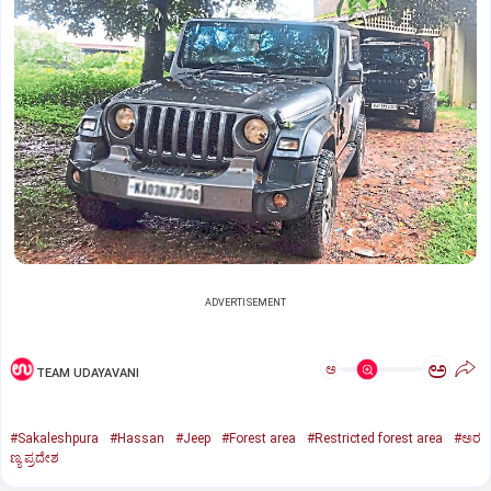
ADVERTISEMENT
ಅ
ಅ
TEAM UDAYAVANI
#Sakaleshpura
#Hassan
#Jeep
#Forest area
#Restricted forest area
#ಅರ
ಣ್ಯ ಪ್ರದೇಶ