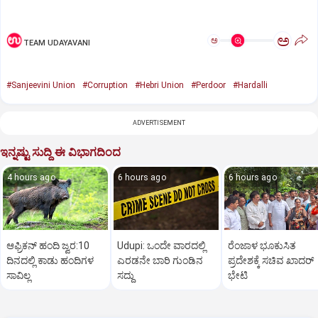
ಅ
ಅ
TEAM UDAYAVANI
#Sanjeevini Union
#Corruption
#Hebri Union
#Perdoor
#Hardalli
ADVERTISEMENT
ಇನ್ನಷ್ಟು ಸುದ್ದಿ ಈ ವಿಭಾಗದಿಂದ
4 hours ago
6 hours ago
6 hours ago
ಆಫ್ರಿಕನ್‌ ಹಂದಿ ಜ್ವರ:10
Udupi: ಒಂದೇ ವಾರದಲ್ಲಿ
ರೆಂಜಾಳ ಭೂಕುಸಿತ
ದಿನದಲ್ಲಿ ಕಾಡು ಹಂದಿಗಳ
ಎರಡನೇ ಬಾರಿ ಗುಂಡಿನ
ಪ್ರದೇಶಕ್ಕೆ ಸಚಿವ ಖಾದರ್‌
ಸಾವಿಲ್ಲ
ಸದ್ದು
ಭೇಟಿ