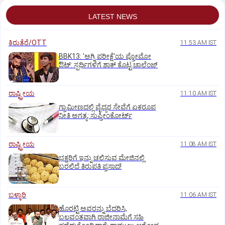
LATEST NEWS
ಕಿರುತೆರೆ/OTT
11:53 AM IST
BBK13: 'ಅಗ್ನಿ ಪರೀಕ್ಷೆ'ಯ ಪ್ರೋಮೋ
ಔಟ್: ಸ್ಪರ್ಧಿಗಳಿಗೆ ಶಾಕ್ ಕೊಟ್ಟ ಚಾಲೆಂಜ್
ರಾಷ್ಟ್ರೀಯ
11:10 AM IST
ಗ್ರಾಮೀಣದಲ್ಲಿ ವೈದ್ಯರ ಸೇವೆಗೆ ಏಕರೂಪ
ನೀತಿ ಅಗತ್ಯ: ಸುಪ್ರೀಂಕೋರ್ಟ್‌
ರಾಷ್ಟ್ರೀಯ
11:08 AM IST
ಭಕ್ತರಿಗೆ ಇನ್ನು ಚಲಿಸುವ ಮೇಜಿನಲ್ಲಿ
ಬರಲಿದೆ ತಿರುಪತಿ ಪ್ರಸಾದ!
ಬಳ್ಳಾರಿ
11:06 AM IST
ಹೊರಟ್ಟಿ ಅವರನ್ನು ಬೆದರಿಸಿ,
ಬಲವಂತವಾಗಿ ರಾಜೀನಾಮೆಗೆ ಸಹಿ