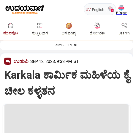
UV
English
E-Paper
ಮುಖಪುಟ
ಸುದ್ದಿ ವಿಭಾಗ
ದಿನ ಭವಿಷ್ಯ
ಹೊಂಗಿರಣ
Search
ADVERTISEMENT
ಉಡುಪಿ
SEP 12, 2023, 9:33 PM IST
Karkala ಕಾರ್ಮಿಕ ಮಹಿಳೆಯ ಕೈ
ಚೀಲ ಕಳ್ಳತನ