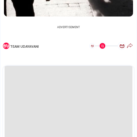
ADVERTISEMENT
ಅ
ಅ
TEAM UDAYAVANI