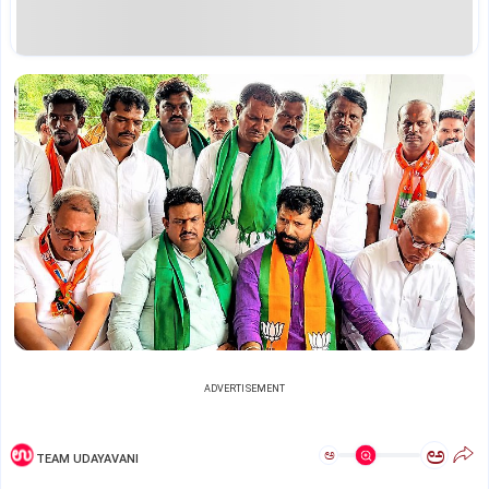
ADVERTISEMENT
ಅ
ಅ
TEAM UDAYAVANI