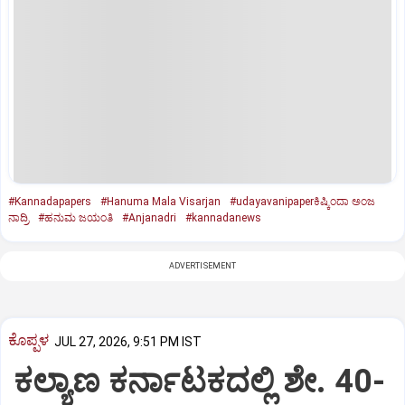
#Kannadapapers
#Hanuma Mala Visarjan
#udayavanipaperಕಿಷ್ಕಿಂದಾ ಅಂಜ
ನಾದ್ರಿ
#ಹನುಮ ಜಯಂತಿ
#Anjanadri
#kannadanews
ADVERTISEMENT
ಕೊಪ್ಪಳ
JUL 27, 2026, 9:51 PM IST
ಕಲ್ಯಾಣ ಕರ್ನಾಟಕದಲ್ಲಿ ಶೇ. 40-