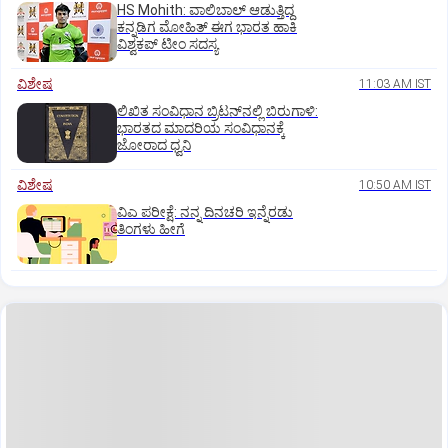
HS Mohith: ವಾಲಿಬಾಲ್‌ ಆಡುತ್ತಿದ್ದ
ಕನ್ನಡಿಗ ಮೋಹಿತ್‌ ಈಗ ಭಾರತ ಹಾಕಿ
ವಿಶ್ವಕಪ್‌ ಟೀಂ ಸದಸ್ಯ
ವಿಶೇಷ
11:03 AM IST
ಲಿಖಿತ ಸಂವಿಧಾನ ಬ್ರಿಟನ್‌ನಲ್ಲಿ ಬಿರುಗಾಳಿ:
ಭಾರತದ ಮಾದರಿಯ ಸಂವಿಧಾನಕ್ಕೆ
ಜೋರಾದ ಧ್ವನಿ
ವಿಶೇಷ
10:50 AM IST
ವಿಎ ಪರೀಕ್ಷೆ: ನನ್ನ ದಿನಚರಿ ಇನ್ನೆರಡು
ತಿಂಗಳು ಹೀಗೆ