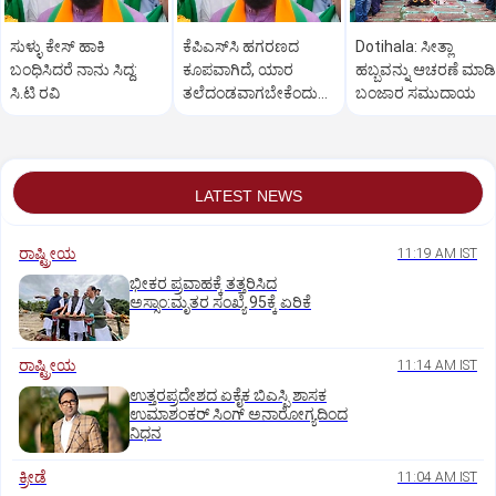
ಸುಳ್ಳು ಕೇಸ್ ಹಾಕಿ
ಕೆಪಿಎಸ್‌ಸಿ ಹಗರಣದ
Dotihala: ಸೀತ್ಲಾ
ಬಂಧಿಸಿದರೆ ನಾನು ಸಿದ್ದ:
ಕೂಪವಾಗಿದೆ, ಯಾರ
ಹಬ್ಬವನ್ನು ಆಚರಣೆ ಮಾಡ
ಸಿ.ಟಿ ರವಿ
ತಲೆದಂಡವಾಗಬೇಕೆಂದು
ಬಂಜಾರ ಸಮುದಾಯ
ತೀರ್ಮಾನವಾಗಲಿ: ಸಿ.ಟಿ.
ರವಿ ಆಕ್ರೋಶ
LATEST NEWS
ರಾಷ್ಟ್ರೀಯ
11:19 AM IST
ಭೀಕರ ಪ್ರವಾಹಕ್ಕೆ ತತ್ತರಿಸಿದ
ಅಸ್ಸಾಂ:ಮೃತರ ಸಂಖ್ಯೆ 95ಕ್ಕೆ ಏರಿಕೆ
ರಾಷ್ಟ್ರೀಯ
11:14 AM IST
ಉತ್ತರಪ್ರದೇಶದ ಏಕೈಕ ಬಿಎಸ್ಪಿ ಶಾಸಕ
ಉಮಾಶಂಕರ್‌ ಸಿಂಗ್‌ ಅನಾರೋಗ್ಯದಿಂದ
ನಿಧನ
ಕ್ರೀಡೆ
11:04 AM IST