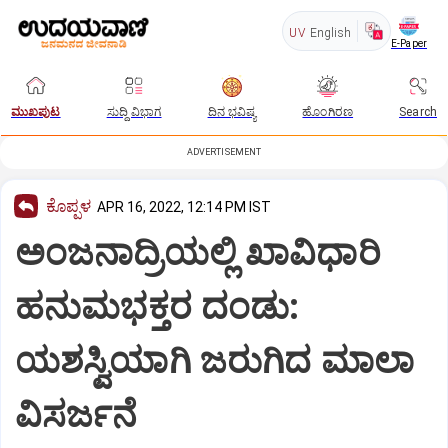
UV
English
E-Paper
ಮುಖಪುಟ
ಸುದ್ದಿ ವಿಭಾಗ
ದಿನ ಭವಿಷ್ಯ
ಹೊಂಗಿರಣ
Search
ADVERTISEMENT
ಕೊಪ್ಪಳ
APR 16, 2022, 12:14 PM IST
ಅಂಜನಾದ್ರಿಯಲ್ಲಿ ಖಾವಿಧಾರಿ
ಹನುಮಭಕ್ತರ ದಂಡು:
ಯಶಸ್ವಿಯಾಗಿ ಜರುಗಿದ ಮಾಲಾ
ವಿಸರ್ಜನೆ