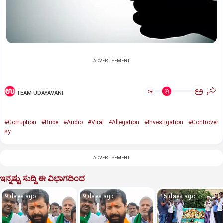
ADVERTISEMENT
ಅ
ಅ
TEAM UDAYAVANI
#Corruption
#Bribe
#Audio
#Viral
#Allegation
#Investigation
#Controver
sy
ADVERTISEMENT
ಇನ್ನಷ್ಟು ಸುದ್ದಿ ಈ ವಿಭಾಗದಿಂದ
9 days ago
9 days ago
15 days ago