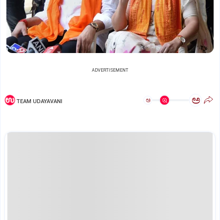
ADVERTISEMENT
ಅ
ಅ
TEAM UDAYAVANI