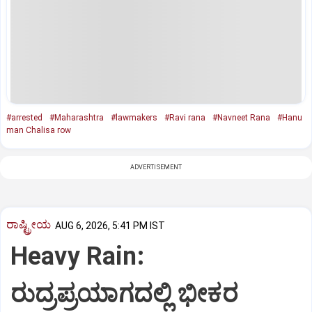
#arrested
#Maharashtra
#lawmakers
#Ravi rana
#Navneet Rana
#Hanu
man Chalisa row
ADVERTISEMENT
ರಾಷ್ಟ್ರೀಯ
AUG 6, 2026, 5:41 PM IST
Heavy Rain:
ರುದ್ರಪ್ರಯಾಗದಲ್ಲಿ ಭೀಕರ