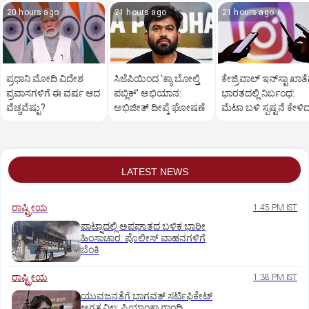
20 hours ago
21 hours ago
21 hours ago
ಪ್ರಧಾನಿ ಮೋದಿ ವಿದೇಶ
ಸಿಜೆಪಿಯಿಂದ 'ಕ್ಯಾ ಬೋಲ್ತಿ
ಕೇಜ್ರಿವಾಲ್‌ ಇನ್‌ಸ್ಟಾ ಖಾತೆ
ಪ್ರವಾಸಗಳಿಗೆ ಈ ವರ್ಷ ಆದ
ಪಬ್ಲಿಕ್' ಅಭಿಯಾನ:
ಭಾರತದಲ್ಲಿ ನಿರ್ಬಂಧ:
ವೆಚ್ಚವೆಷ್ಟು?
ಅಭಿಜೀತ್ ದೀಪ್ಕೆ ಘೋಷಣೆ
ಮೆಟಾ ಬಳಿ ಸ್ಪಷ್ಟನೆ ಕೇಳಿ
ಆಪ್ ನಾಯಕ
LATEST NEWS
ರಾಷ್ಟ್ರೀಯ
1:45 PM IST
ಪಾಟ್ನಾದಲ್ಲಿ ಅಪಘಾತದ ಬಳಿಕ ಭಾರೀ
ಹಿಂಸಾಚಾರ: ಪೊಲೀಸ್‌ ವಾಹನಗಳಿಗೆ
ಬೆಂಕಿ
ರಾಷ್ಟ್ರೀಯ
1:38 PM IST
ಯುವಜನತೆಗೆ ಭಾಗವತ್ ಸರ್ಟಿಫಿಕೇಟ್
ಅಗತ್ಯವಿಲ್ಲ: ಪ್ರಿಯಾಂಕಾ ಗಾಂಧಿ