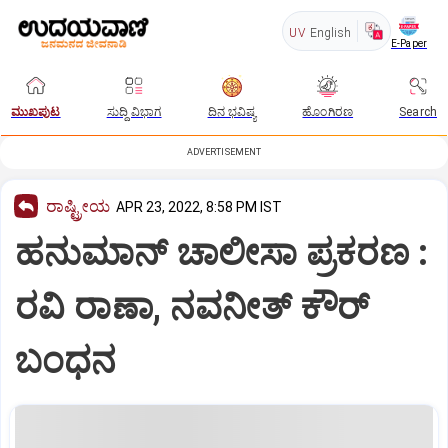
UV
English
E-Paper
ಮುಖಪುಟ
ಸುದ್ದಿ ವಿಭಾಗ
ದಿನ ಭವಿಷ್ಯ
ಹೊಂಗಿರಣ
Search
ADVERTISEMENT
ರಾಷ್ಟ್ರೀಯ
APR 23, 2022, 8:58 PM IST
ಹನುಮಾನ್ ಚಾಲೀಸಾ ಪ್ರಕರಣ :
ರವಿ ರಾಣಾ, ನವನೀತ್ ಕೌರ್
ಬಂಧನ