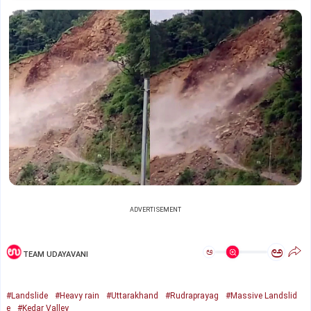
ADVERTISEMENT
ಅ
ಅ
TEAM UDAYAVANI
#Landslide
#Heavy rain
#Uttarakhand
#Rudraprayag
#Massive Landslid
e
#Kedar Valley