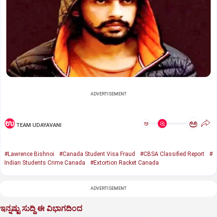
ADVERTISEMENT
ಅ
ಅ
TEAM UDAYAVANI
#Lawrence Bishnoi
#Canada Student Visa Fraud
#CBSA Classified Report
#
Indian Students Crime Canada
#Extortion Racket Canada
ADVERTISEMENT
ಇನ್ನಷ್ಟು ಸುದ್ದಿ ಈ ವಿಭಾಗದಿಂದ