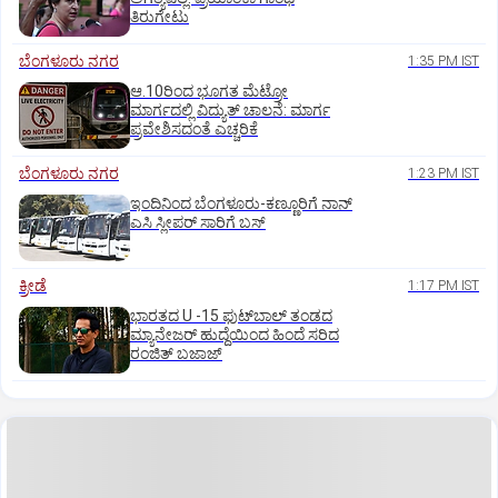
ತಿರುಗೇಟು
ಬೆಂಗಳೂರು ನಗರ
1:35 PM IST
ಆ.10ರಿಂದ ಭೂಗತ ಮೆಟ್ರೋ
ಮಾರ್ಗದಲ್ಲಿ ವಿದ್ಯುತ್‌ ಚಾಲನೆ: ಮಾರ್ಗ
ಪ್ರವೇಶಿಸದಂತೆ ಎಚ್ಚರಿಕೆ
ಬೆಂಗಳೂರು ನಗರ
1:23 PM IST
ಇಂದಿನಿಂದ ಬೆಂಗಳೂರು-ಕಣ್ಣೂರಿಗೆ ನಾನ್‌
ಎಸಿ ಸ್ಲೀಪರ್‌ ಸಾರಿಗೆ ಬಸ್‌
ಕ್ರೀಡೆ
1:17 PM IST
ಭಾರತದ U -15 ಫುಟ್‌ಬಾಲ್ ತಂಡದ
ಮ್ಯಾನೇಜರ್‌ ಹುದ್ದೆಯಿಂದ ಹಿಂದೆ ಸರಿದ
ರಂಜಿತ್‌ ಬಜಾಜ್‌