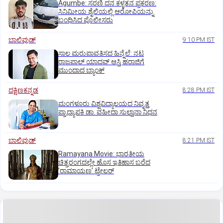
Agumbe: ಸರಣಿ ದನ ಕಳ್ಳತನ ಪ್ರಕರಣ:
ಸಿನಿಮೀಯ ಶೈಲಿಯಲ್ಲಿ ಆರೋಪಿಯನ್ನು
ಬಂಧಿಸಿದ ಪೊಲೀಸರು
ಬಾಲಿವುಡ್‌
9:10 PM IST
ಸಾಲ ಮರುಪಾವತಿಸದ ಹಿನ್ನೆಲೆ: ನಟ
ರಾಜಪಾಲ್ ಯಾದವ್‌ ಆಸ್ತಿ ಹರಾಜಿಗೆ
ಮುಂದಾದ ಬ್ಯಾಂಕ್
ದಕ್ಷಿಣಕನ್ನಡ
8:28 PM IST
ಮಂಗಳೂರು ವಿಶ್ವವಿದ್ಯಾಲಯದ ನಿವೃತ್ತ
ಪ್ರಾಧ್ಯಾಪಕಿ ಡಾ. ವಹೀದಾ ಸುಲ್ತಾನಾ ನಿಧನ
ಬಾಲಿವುಡ್‌
8:21 PM IST
Ramayana Movie: ಭಾರತೀಯ
ಚಿತ್ರರಂಗದಲ್ಲೇ ಹೊಸ ಇತಿಹಾಸ ಬರೆದ
ʼರಾಮಾಯಣʼ ಟ್ರೇಲರ್