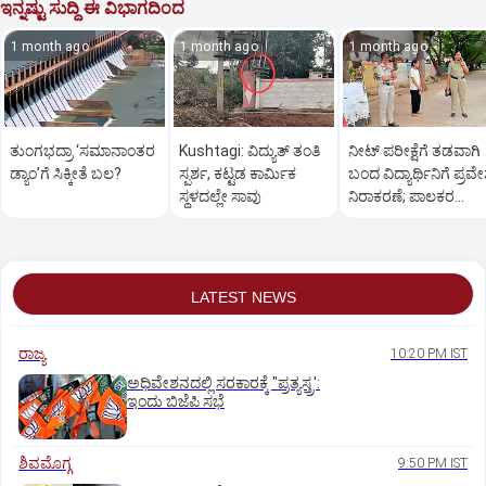
ಇನ್ನಷ್ಟು ಸುದ್ದಿ ಈ ವಿಭಾಗದಿಂದ
1 month ago
1 month ago
1 month ago
ತುಂಗಭದ್ರಾ ‘ಸಮಾನಾಂತರ
Kushtagi: ವಿದ್ಯುತ್ ತಂತಿ
ನೀಟ್ ಪರೀಕ್ಷೆಗೆ ತಡವಾಗಿ
ಡ್ಯಾಂ’ಗೆ ಸಿಕ್ಕೀತೆ ಬಲ?
ಸ್ಪರ್ಶ, ಕಟ್ಟಡ ಕಾರ್ಮಿಕ
ಬಂದ ವಿದ್ಯಾರ್ಥಿನಿಗೆ ಪ್ರವ
ಸ್ಥಳದಲ್ಲೇ ಸಾವು
ನಿರಾಕರಣೆ; ಪಾಲಕರ
ಆಕ್ರೋಶ
LATEST NEWS
ರಾಜ್ಯ
10:20 PM IST
ಅಧಿವೇಶನದಲ್ಲಿ ಸರಕಾರಕ್ಕೆ "ಪ್ರತ್ಯಸ್ತ್ರ':
ಇಂದು ಬಿಜೆಪಿ ಸಭೆ
ಶಿವಮೊಗ್ಗ
9:50 PM IST