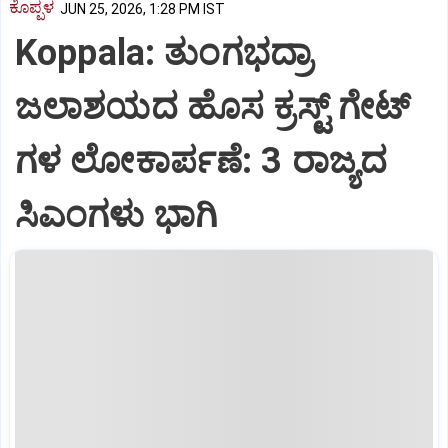
ಕೊಪ್ಪಳ
JUN 25, 2026, 1:28 PM IST
Koppala: ತುಂಗಭದ್ರಾ
ಜಲಾಶಯದ ಹೊಸ ಕ್ರಸ್ಟ್‌ ಗೇಟ್‌
ಗಳ ಲೋಕಾರ್ಪಣೆ: 3 ರಾಜ್ಯದ
ಸಿಎಂಗಳು ಭಾಗಿ