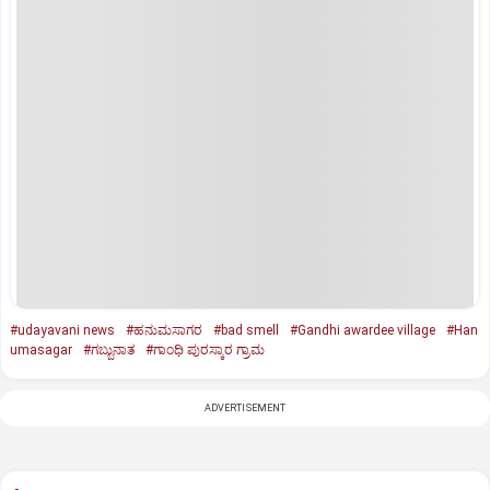
#udayavani news
#ಹನುಮಸಾಗರ
#bad smell
#Gandhi awardee village
#Han
umasagar
#ಗಬ್ಬುನಾತ
#ಗಾಂಧಿ ಪುರಸ್ಕಾರ ಗ್ರಾಮ
ADVERTISEMENT