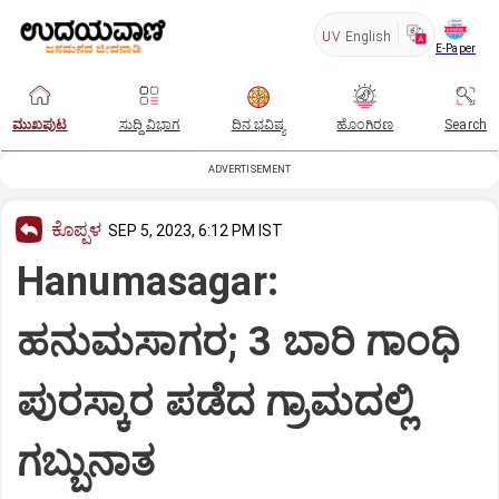
UV
English
E-Paper
ಮುಖಪುಟ
ಸುದ್ದಿ ವಿಭಾಗ
ದಿನ ಭವಿಷ್ಯ
ಹೊಂಗಿರಣ
Search
ADVERTISEMENT
ಕೊಪ್ಪಳ
SEP 5, 2023, 6:12 PM IST
Hanumasagar:
ಹನುಮಸಾಗರ; 3 ಬಾರಿ ಗಾಂಧಿ
ಪುರಸ್ಕಾರ ಪಡೆದ ಗ್ರಾಮದಲ್ಲಿ
ಗಬ್ಬುನಾತ