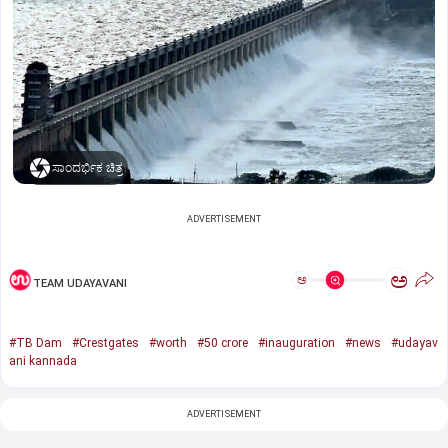
ಸಾಂದರ್ಭಿಕ ಚಿತ್ರ
ADVERTISEMENT
ಅ
ಅ
TEAM UDAYAVANI
#TB Dam
#Crestgates
#worth
#50 crore
#inauguration
#news
#udayav
ani kannada
ADVERTISEMENT