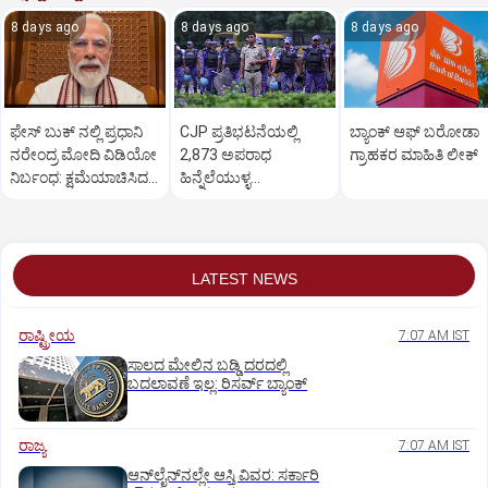
8 days ago
8 days ago
8 days ago
ಫೇಸ್‌ ಬುಕ್ ನಲ್ಲಿ ಪ್ರಧಾನಿ
CJP ಪ್ರತಿಭಟನೆಯಲ್ಲಿ
ಬ್ಯಾಂಕ್ ಆಫ್ ಬರೋಡಾ
ನರೇಂದ್ರ ಮೋದಿ ವಿಡಿಯೋ
2,873 ಅಪರಾಧ
ಗ್ರಾಹಕರ ಮಾಹಿತಿ ಲೀಕ್
ನಿರ್ಬಂಧ: ಕ್ಷಮೆಯಾಚಿಸಿದ
ಹಿನ್ನೆಲೆಯುಳ್ಳ
ಮೆಟಾ
ಆರೋಪಿಗಳನ್ನು ಗುರುತಿಸಿದ
ದೆಹಲಿ ಪೊಲೀಸ್
LATEST NEWS
ರಾಷ್ಟ್ರೀಯ
7:07 AM IST
ಸಾಲದ ಮೇಲಿನ ಬಡ್ಡಿ ದರದಲ್ಲಿ
ಬದಲಾವಣೆ ಇಲ್ಲ: ರಿಸರ್ವ್‌ ಬ್ಯಾಂಕ್‌
ರಾಜ್ಯ
7:07 AM IST
ಆನ್‌ಲೈನ್‌ನಲ್ಲೇ ಆಸ್ತಿ ವಿವರ: ಸರ್ಕಾರಿ