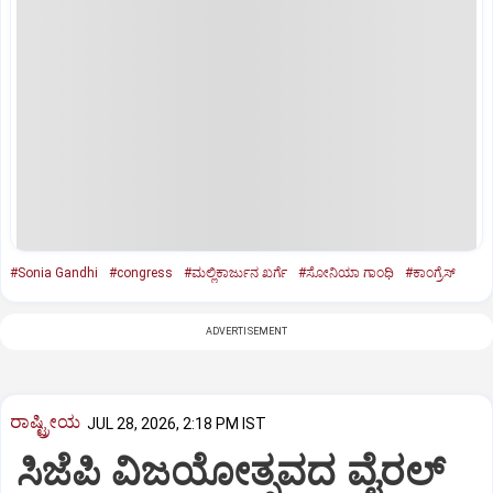
#Sonia Gandhi
#congress
#ಮಲ್ಲಿಕಾರ್ಜುನ ಖರ್ಗೆ
#ಸೋನಿಯಾ ಗಾಂಧಿ
#ಕಾಂಗ್ರೆಸ್‌
ADVERTISEMENT
ರಾಷ್ಟ್ರೀಯ
JUL 28, 2026, 2:18 PM IST
ಸಿಜೆಪಿ ವಿಜಯೋತ್ಸವದ ವೈರಲ್