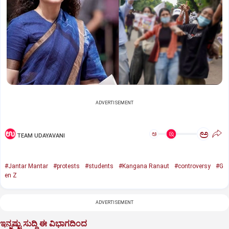
ADVERTISEMENT
ಅ
ಅ
TEAM UDAYAVANI
#Jantar Mantar
#protests
#students
#Kangana Ranaut
#controversy
#G
en Z
ADVERTISEMENT
ಇನ್ನಷ್ಟು ಸುದ್ದಿ ಈ ವಿಭಾಗದಿಂದ