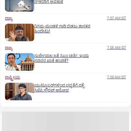
ನೌಕರರಿಗೆ ಅವಕಾಶ
ರಾಜ್ಯ
7:07 AM IST
ನಿಗಮ-ಮಂಡಳಿ ಗಾದಿ ಬಿಡಲು ಶಾಸಕರ
ಹಿಂದೇಟು!
ರಾಜ್ಯ
7:05 AM IST
ಸುರ್ಜೇವಾಲ ಜತೆ ಸಿಎಂ ಚರ್ಚೆ: ಇಂದು
ಸಚಿವರ ಖಾತೆ ಹಂಚಿಕೆ?
ರಾಷ್ಟ್ರೀಯ
7:00 AM IST
ಯುಟ್ಯೂಬರ್‌ಗಳಿಂದ ಭದ್ರತೆಗೆ ಧಕ್ಕೆ:
ಸಿಜೆಪಿ ಸೌರವ್‌ ಆರೋಪ