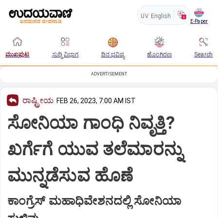
UV
English
E-Paper
ಮುಖಪುಟ
ಸುದ್ದಿ ವಿಭಾಗ
ದಿನ ಭವಿಷ್ಯ
ಹೊಂಗಿರಣ
Search
ADVERTISEMENT
ರಾಷ್ಟ್ರೀಯ
FEB 26, 2023, 7:00 AM IST
ಸೋನಿಯಾ ಗಾಂಧಿ ನಿವೃತ್ತಿ?
ಖರ್ಗೆಗೆ ಯುವ ತಲೆಮಾರನ್ನು
ಮುನ್ನಡೆಸುವ ಹೊಣೆ
ಕಾಂಗ್ರೆಸ್‌ ಮಹಾಧಿವೇಶನದಲ್ಲಿ ಸೋನಿಯಾ