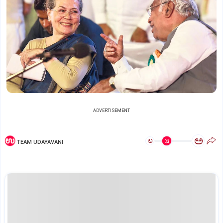
ADVERTISEMENT
ಅ
ಅ
TEAM UDAYAVANI