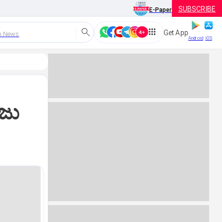
SUBSCRIBE
E-Paper
Get App
h News
Android
iOS
ಜು