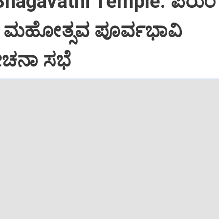
Bhagavathi Temple: ಪೆರುಂ
ಮಹೋತ್ಸವ ಪೂರ್ವಭಾವಿ
ನಾ ಸಭೆ