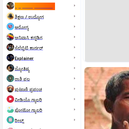
ಇಸ್ರೇಲ್- ಇರಾನ್‌ ಯುದ್ಧ
ಶಿಕ್ಷಣ / ಉದ್ಯೋಗ
ಆರೋಗ್ಯ
ಅನಿವಾಸಿ ಕನ್ನಡಿಗ
ಸೆಲೆಬ್ರಿಟಿ ಕಾರ್ನರ್‌
Explainer
ಜ್ಯೋತಿಷ್ಯ
ರಾಶಿ ಫಲ
ಪುಟಾಣಿ ಪ್ರಪಂಚ
ವೀಡಿಯೊ ಗ್ಯಾಲರಿ
ಫೋಟೋ ಗ್ಯಾಲರಿ
ರೀಲ್ಸ್