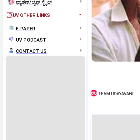
ಫ್ಯಾಶನ್/ಲೈಫ್‌ ಸ್ಟೈಲ್
UV OTHER LINKS
E-PAPER
UV PODCAST
CONTACT US
TEAM UDAYAVANI