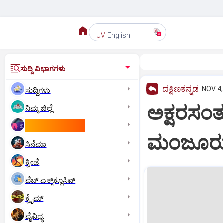
English
UV
ಸುದ್ದಿ ವಿಭಾಗಗಳು
ದಕ್ಷಿಣಕನ್ನಡ
NOV 4,
ಸುದ್ದಿಗಳು
ಅಕ್ಷರಸಂ
ನಿಮ್ಮ ಜಿಲ್ಲೆ
ಕಾಮನ್‌ ವೆಲ್ತ್‌ ಗೇಮ್ಸ್‌
ಮಂಜೂರ
ಸಿನೆಮಾ
ಕ್ರೀಡೆ
ವೆಬ್ ಎಕ್ಸ್‌ಕ್ಲೂಸಿವ್
ಕ್ರೈಮ್
ವೈವಿಧ್ಯ