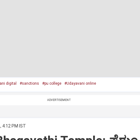
ni digital
#sanctions
#pu college
#Udayavani online
ADVERTISEMENT
, 4:12 PM IST