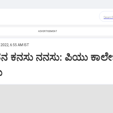
Searc
ADVERTISEMENT
 2022, 6:55 AM IST
ತನ ಕನಸು ನನಸು: ಪಿಯು ಕಾಲೇ
ು