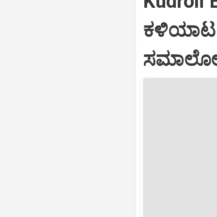
Kudroli 
ಕಳಿಯಾಟ 
ಸಮಾಲೋಚ