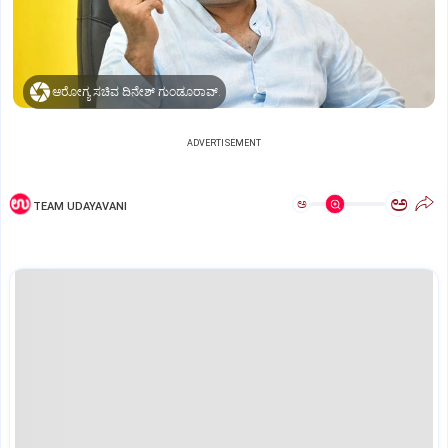
ಆರೋಗ್ಯ ಸಚಿವ ದಿನೇಶ್‌ ಗುಂಡೂರಾವ್‌.
ADVERTISEMENT
ಅ
ಅ
TEAM UDAYAVANI