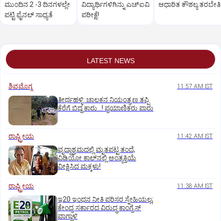
ಮುಂದಿನ 2 -3 ದಿನಗಳಲ್ಲೇ
ವಿದ್ಯಾರ್ಥಿಗಳಿಗಿನ್ನು ಎಚ್‌ಐವಿ
ಆಧಾರಿತ ಕೌಶಲ್ಯ ತರಬೇತಿ
ಪಟ್ಟಿ ಫೈನಲ್‌ ಸಾಧ್ಯತೆ
ಪರೀಕ್ಷೆ!
LATEST NEWS
ಶಿವಮೊಗ್ಗ
11:57 AM IST
ತೀರ್ಥಹಳ್ಳಿ: ಚಾಲಕನ ನಿಯಂತ್ರಣ ತಪ್ಪಿ
ಕೆರೆಗೆ ಬಿದ್ದ ಕಾರು...! ಪ್ರಯಾಣಿಕರು ಪಾರು
ರಾಷ್ಟ್ರೀಯ
11:42 AM IST
ವೃದ್ಧಾಶ್ರಮದಲ್ಲಿ ಮೃತಪಟ್ಟ ತಂದೆ,
ವಿಡಿಯೋ ಕಾಲ್‌ನಲ್ಲಿ ಅಂತ್ಯಕ್ರಿಯೆ
ವೀಕ್ಷಿಸಿದ ಮಕ್ಕಳು!
ರಾಷ್ಟ್ರೀಯ
11:38 AM IST
ಇ20 ಇಂಧನ ನೀತಿ ಪರಿಸರ ಸ್ನೇಹಿಯಲ್ಲ;
ಕೇಂದ್ರ ಸರ್ಕಾರದ ವಿರುದ್ಧ ಕಾಂಗ್ರೆಸ್‌
ವಾಗ್ದಾಳಿ