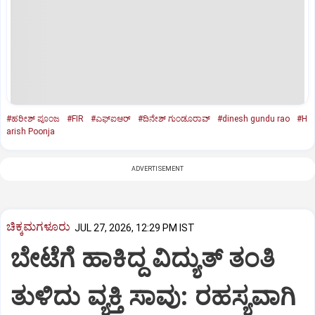
#ಹರೀಶ್‌ ಪೂಂಜ
#FIR
#ಎಫ್ಐಆರ್
#ದಿನೇಶ್‌ ಗುಂಡೂರಾವ್‌
#dinesh gundu rao
#H
arish Poonja
ADVERTISEMENT
ಚಿಕ್ಕಮಗಳೂರು
JUL 27, 2026, 12:29 PM IST
ಬೇಟೆಗೆ ಹಾಕಿದ್ದ ವಿದ್ಯುತ್ ತಂತಿ
ತುಳಿದು ವ್ಯಕ್ತಿ ಸಾವು: ರಹಸ್ಯವಾಗಿ