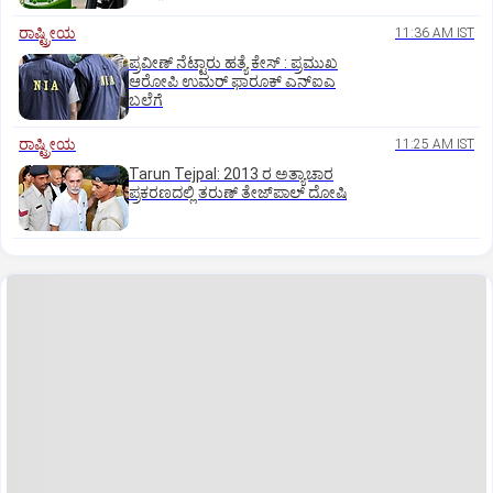
ರಾಷ್ಟ್ರೀಯ
11:36 AM IST
ಪ್ರವೀಣ್ ನೆಟ್ಟಾರು ಹತ್ಯೆ ಕೇಸ್ : ಪ್ರಮುಖ
ಆರೋಪಿ ಉಮರ್ ಫಾರೂಕ್ ಎನ್‌ಐಎ
ಬಲೆಗೆ
ರಾಷ್ಟ್ರೀಯ
11:25 AM IST
Tarun Tejpal: 2013 ರ ಅತ್ಯಾಚಾರ
ಪ್ರಕರಣದಲ್ಲಿ ತರುಣ್ ತೇಜ್‌ಪಾಲ್ ದೋಷಿ