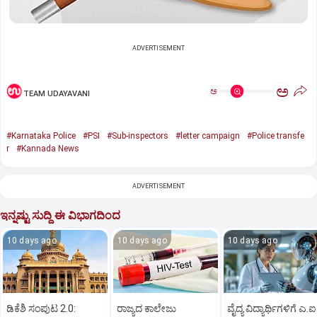
ADVERTISEMENT
ಅ
ಅ
TEAM UDAYAVANI
#Karnataka Police
#PSI
#Sub-inspectors
#letter campaign
#Police transfe
r
#Kannada News
ADVERTISEMENT
ಇನ್ನಷ್ಟು ಸುದ್ದಿ ಈ ವಿಭಾಗದಿಂದ
10 days ago
10 days ago
10 days ago
ಡಿಕೆಶಿ ಸಂಪುಟ 2.0:
ರಾಜ್ಯದ ಕಾಲೇಜು
ವೈದ್ಯ ವಿದ್ಯಾರ್ಥಿಗಳಿಗೆ ಎ.ಐ