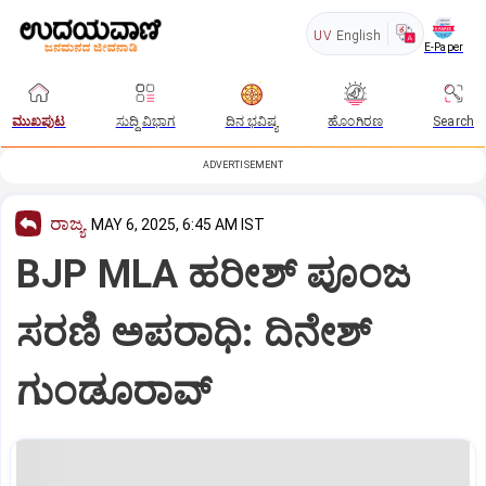
UV
English
E-Paper
ಮುಖಪುಟ
ಸುದ್ದಿ ವಿಭಾಗ
ದಿನ ಭವಿಷ್ಯ
ಹೊಂಗಿರಣ
Search
ADVERTISEMENT
ರಾಜ್ಯ
MAY 6, 2025, 6:45 AM IST
BJP MLA ಹರೀಶ್‌ ಪೂಂಜ
ಸರಣಿ ಅಪರಾಧಿ: ದಿನೇಶ್‌
ಗುಂಡೂರಾವ್‌