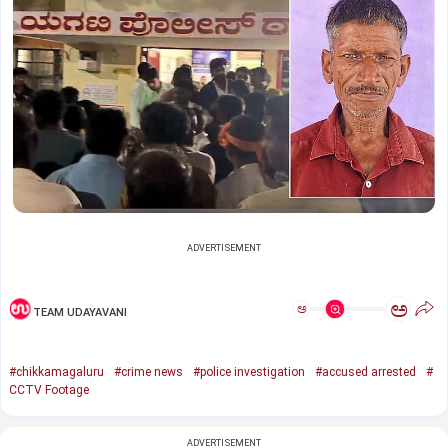
ADVERTISEMENT
ಅ
ಅ
TEAM UDAYAVANI
#chikkamagaluru
#crime news
#police investigation
#accused arrested
#
CCTV Footage
ADVERTISEMENT