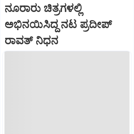
ನೂರಾರು ಚಿತ್ರಗಳಲ್ಲಿ
ಅಭಿನಯಿಸಿದ್ದ ನಟ ಪ್ರದೀಪ್
ರಾವತ್ ನಿಧನ