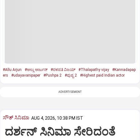
#Allu Arjun
#ಅಲ್ಲು ಅರ್ಜುನ್‌
#ದಳಪತಿ ವಿಜಯ್
#Thalapathy vijay
#Kannadapap
ers
#udayavanipaper
#Pushpa 2
#ಪುಷ್ಪ 2
#Highest paid Indian actor
ADVERTISEMENT
ಸೌತ್‌ ಸಿನಿಮಾ
AUG 4, 2026, 10:38 PM IST
ದರ್ಶನ್ ಸಿನಿಮಾ ಸೇರಿದಂತೆ