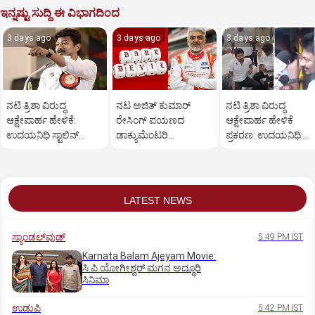
ಇನ್ನಷ್ಟು ಸುದ್ದಿ ಈ ವಿಭಾಗದಿಂದ
3 days ago
3 days ago
3 days ago
ನಟಿ ತ್ರಿಶಾ ವಿರುದ್ಧ
ನಟ ಅಜಿತ್‌ ಕುಮಾರ್‌
ನಟಿ ತ್ರಿಶಾ ವಿರುದ್ಧ
ಆಕ್ಷೇಪಾರ್ಹ ಹೇಳಿಕೆ:
ರೇಸಿಂಗ್‌ ಪಯಣದ
ಆಕ್ಷೇಪಾರ್ಹ ಹೇಳಿಕೆ
ಉದಯನಿಧಿ ಸ್ಟಾಲಿನ್‌
ಡಾಕ್ಯುಮೆಂಟರಿ
ಪ್ರಕರಣ: ಉದಯನಿಧಿ
ಬಿಡುಗಡೆಗೆ ಕೋರ್ಟ್‌
'ಗ್ಲಾಡಿಯೇಟರ್ಸ್' ಫಸ್ಟ್‌
ಸ್ಟಾಲಿನ್‌ ಬಂಧನ
ಆದೇಶ
ಲುಕ್‌ ಔಟ್
LATEST NEWS
ಸ್ಯಾಂಡಲ್‌ವುಡ್‌
5:49 PM IST
Karnata Balam Ajeyam Movie:
ಸಿ.ಪಿ.ಯೋಗೀಶ್ವರ್‌ ಮಗನ ಅದ್ಧೂರಿ
ಸಿನಿಮಾ
ಉಡುಪಿ
5:42 PM IST