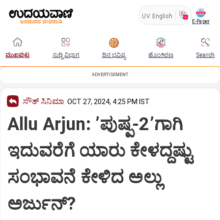
UV
English
E-Paper
ಮುಖಪುಟ
ಸುದ್ದಿ ವಿಭಾಗ
ದಿನ ಭವಿಷ್ಯ
ಹೊಂಗಿರಣ
Search
ADVERTISEMENT
ಸೌತ್‌ ಸಿನಿಮಾ
OCT 27, 2024, 4:25 PM IST
Allu Arjun: ʼಪುಷ್ಪ-2ʼಗಾಗಿ
ಇದುವರೆಗೆ ಯಾರು ಕೇಳದ್ದಷ್ಟು
ಸಂಭಾವನೆ ಕೇಳಿದ ಅಲ್ಲು
ಅರ್ಜುನ್?