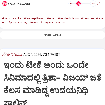
ಅ
ಅ
TEAM UDAYAVANI
#Famous actor
#Pradeep Rawat
#acted
#hundreds films
#Darshan
#cine
ma
#passes away
#news
#udayavani kannada
ADVERTISEMENT
ಸೌತ್‌ ಸಿನಿಮಾ
AUG 4, 2026, 7:34 PM IST
ಇಂದು ಟೀಕೆ ಅಂದು ಒಂದೇ
ಸಿನಿಮಾದಲ್ಲಿ ತ್ರಿಶಾ- ವಿಜಯ್‌ ಜತೆ
ಕೆಲಸ ಮಾಡಿದ್ದ ಉದಯನಿಧಿ
ಸ್ಟಾಲಿನ್