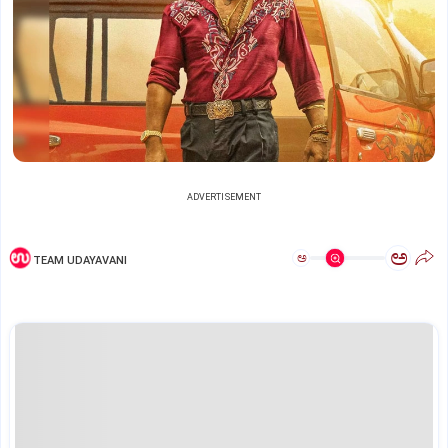
ADVERTISEMENT
ಅ
ಅ
TEAM UDAYAVANI