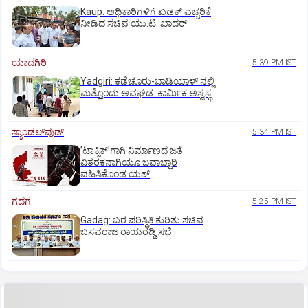
Kaup: ಅಧಿಕಾರಿಗಳಿಗೆ ಖಡಕ್ ಎಚ್ಚರಿಕೆ
ನೀಡಿದ ಸಚಿವ ಯು.ಟಿ. ಖಾದರ್
ಯಾದಗಿರಿ
5:39 PM IST
Yadgiri: ಕಡೆಚೂರು-ಬಾಡಿಯಾಳ್ ನಲ್ಲಿ
ಮತ್ತೊಂದು ಅವಘಡ: ಕಾರ್ಮಿಕ ಅಸ್ವಸ್ಥ
ಸ್ಯಾಂಡಲ್‌ವುಡ್‌
5:34 PM IST
ʼಟಾಕ್ಸಿಕ್‌ʼಗಾಗಿ ನಿರ್ಮಾಣದ ಜತೆ
ವಿತರಕನಾಗಿಯೂ ಜವಾಬ್ದಾರಿ
ವಹಿಸಿಕೊಂಡ ಯಶ್
ಗದಗ
5:25 PM IST
Gadag: ಬರ ಪರಿಸ್ಥಿತಿ ಕುರಿತು ಸಚಿವ
ಬಸವರಾಜ ರಾಯರಡ್ಡಿ ಸಭೆ