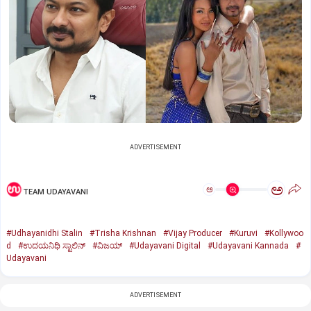
ADVERTISEMENT
ಅ
ಅ
TEAM UDAYAVANI
#Udhayanidhi Stalin
#Trisha Krishnan
#Vijay Producer
#Kuruvi
#Kollywoo
d
#ಉದಯನಿಧಿ ಸ್ಟಾಲಿನ್‌
#ವಿಜಯ್‌
#Udayavani Digital
#Udayavani Kannada
#
Udayavani
ADVERTISEMENT