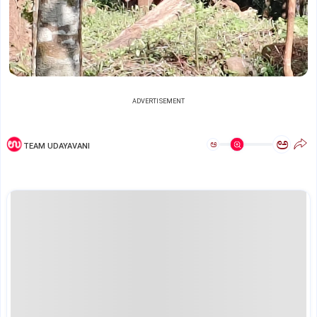
ADVERTISEMENT
ಅ
ಅ
TEAM UDAYAVANI