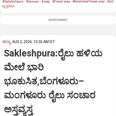
#Sakaleshpura
#Hassan
#Jeep
#Forest area
#Restricted forest area
#ಅರ
ಣ್ಯ ಪ್ರದೇಶ
ADVERTISEMENT
ರಾಜ್ಯ
AUG 2, 2026, 10:26 AM IST
Sakleshpura:ರೈಲು ಹಳಿಯ
ಮೇಲೆ ಭಾರಿ
ಭೂಕುಸಿತ,ಬೆಂಗಳೂರು–
ಮಂಗಳೂರು ರೈಲು ಸಂಚಾರ
ಅಸ್ತವ್ಯಸ್ತ