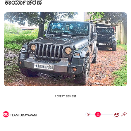
ಕಾರ್ಯಾಚರಣೆ
ADVERTISEMENT
ಅ
ಅ
TEAM UDAYAVANI