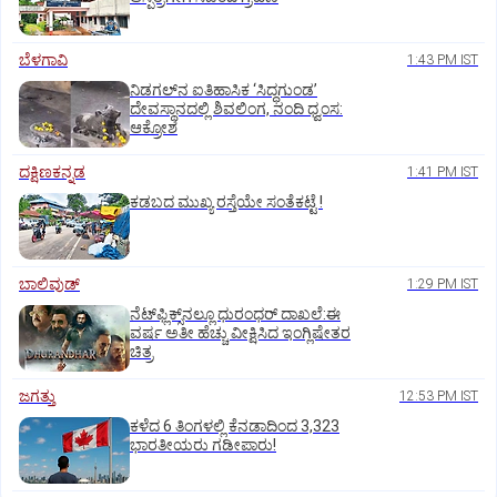
ಬೆಳಗಾವಿ
1:43 PM IST
ನಿಡಗಲ್‌ನ ಐತಿಹಾಸಿಕ ‘ಸಿದ್ಧಗುಂಡ’
ದೇವಸ್ಥಾನದಲ್ಲಿ ಶಿವಲಿಂಗ, ನಂದಿ ಧ್ವಂಸ:
ಆಕ್ರೋಶ
ದಕ್ಷಿಣಕನ್ನಡ
1:41 PM IST
ಕಡಬದ ಮುಖ್ಯ ರಸ್ತೆಯೇ ಸಂತೆಕಟ್ಟೆ !
ಬಾಲಿವುಡ್‌
1:29 PM IST
ನೆಟ್‌ಫ್ಲಿಕ್ಸ್‌ನಲ್ಲೂ ಧುರಂಧರ್‌ ದಾಖಲೆ:ಈ
ವರ್ಷ ಅತೀ ಹೆಚ್ಚು ವೀಕ್ಷಿಸಿದ ಇಂಗ್ಲಿಷೇತರ
ಚಿತ್ರ
ಜಗತ್ತು
12:53 PM IST
ಕಳೆದ 6 ತಿಂಗಳಲ್ಲಿ ಕೆನಡಾದಿಂದ 3,323
ಭಾರತೀಯರು ಗಡೀಪಾರು!