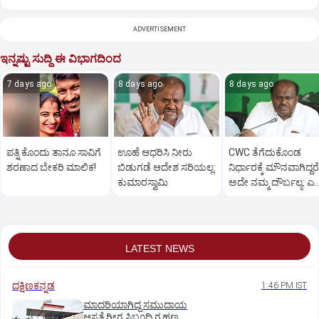
ADVERTISEMENT
ಇನ್ನಷ್ಟು ಸುದ್ದಿ ಈ ವಿಭಾಗದಿಂದ
7 days ago
8 days ago
8 days ago
ಪತ್ನಿ ಕೊಂದು ತಾನೂ ಸಾವಿಗೆ
ಊಹೆ ಆಧರಿಸಿ ನೀರು
CWC ತೆಗೆದುಕೊಂಡ
ಶರಣಾದ ಬೇಕರಿ ಮಾಲಿಕ!
ಬಿಡುಗಡೆ ಆದೇಶ ಸರಿಯಲ್ಲ:
ನಿರ್ಧಾರಕ್ಕೆ ಮೌನವಾಗಿದ್ದರೆ
ಕುಮಾರಸ್ವಾಮಿ
ಅದೇ ನಮ್ಮ ದೌರ್ಬಲ್ಯ: ಎಚ
ಡಿ ಕುಮಾರಸ್ವಾಮಿ
LATEST NEWS
ದಕ್ಷಿಣಕನ್ನಡ
1:46 PM IST
ಮಾದರಿಯಾಗಿದ್ದ ಸಮುದಾಯ
ಆಸ್ಪತ್ರೆಗೀಗ ಸಿಬಂದಿ ಗ್ರಹಣ