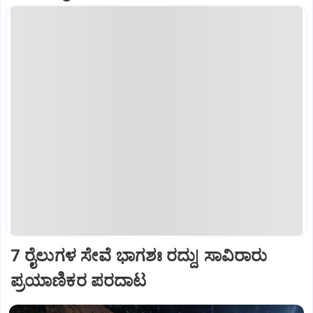
7 ರೈಲುಗಳ ಸೇವೆ ಭಾಗಶಃ ರದ್ದು| ಸಾವಿರಾರು
ಪ್ರಯಾಣಿಕರ ಪರದಾಟ