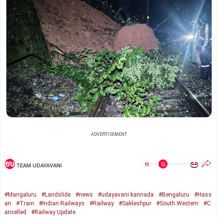
ADVERTISEMENT
ಅ
ಅ
TEAM UDAYAVANI
#Mangaluru
#Landslide
#news
#udayavani kannada
#Bengaluru
#Hass
an
#Train
#Indian Railways
#Railway
#Sakleshpur
#South Western
#C
ancelled
#Railway Update