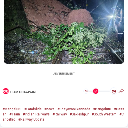
ADVERTISEMENT
ಅ
ಅ
TEAM UDAYAVANI
#Mangaluru
#Landslide
#news
#udayavani kannada
#Bengaluru
#Hass
an
#Train
#Indian Railways
#Railway
#Sakleshpur
#South Western
#C
ancelled
#Railway Update