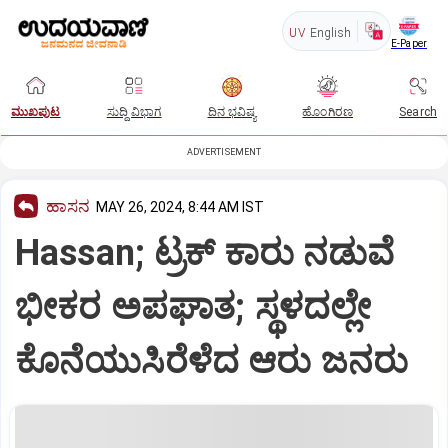
UV
English
E-Paper
ಮುಖಪುಟ
ಸುದ್ದಿ ವಿಭಾಗ
ದಿನ ಭವಿಷ್ಯ
ಹೊಂಗಿರಣ
Search
ADVERTISEMENT
ಹಾಸನ
MAY 26, 2024, 8:44 AM IST
Hassan; ಟ್ರಕ್ ಕಾರು ನಡುವೆ
ಭೀಕರ ಅಪಘಾತ; ಸ್ಥಳದಲ್ಲೇ
ಕೊನೆಯುಸಿರೆಳೆದ ಆರು ಜನರು