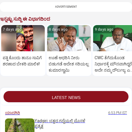
ADVERTISEMENT
ಇನ್ನಷ್ಟು ಸುದ್ದಿ ಈ ವಿಭಾಗದಿಂದ
7 days ago
8 days ago
9 days ago
ಪತ್ನಿ ಕೊಂದು ತಾನೂ ಸಾವಿಗೆ
ಊಹೆ ಆಧರಿಸಿ ನೀರು
CWC ತೆಗೆದುಕೊಂಡ
ಶರಣಾದ ಬೇಕರಿ ಮಾಲಿಕ!
ಬಿಡುಗಡೆ ಆದೇಶ ಸರಿಯಲ್ಲ:
ನಿರ್ಧಾರಕ್ಕೆ ಮೌನವಾಗಿದ್ದರೆ
ಕುಮಾರಸ್ವಾಮಿ
ಅದೇ ನಮ್ಮ ದೌರ್ಬಲ್ಯ: ಎಚ
ಡಿ ಕುಮಾರಸ್ವಾಮಿ
LATEST NEWS
ಯಾದಗಿರಿ
6:53 PM IST
Yadgiri: ಭತ್ತದ ಗದ್ದೆಯಲ್ಲಿ ಮೊಸಳೆ
ಪ್ರತ್ಯಕ್ಷ