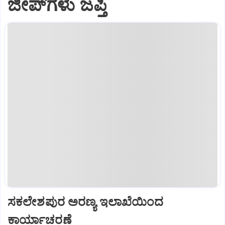
ಜೀಪ್‌ಗಳು ಜಪ್ತಿ
ಸಕಲೇಶಪುರ ಅರಣ್ಯ ಇಲಾಖೆಯಿಂದ
ಕಾರ್ಯಾಚರಣೆ