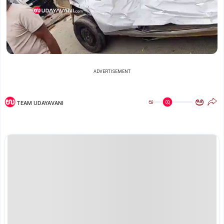
ADVERTISEMENT
ಅ
ಅ
TEAM UDAYAVANI