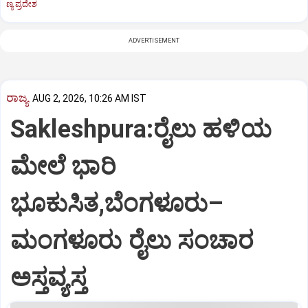
ಣ್ಯ ಪ್ರದೇಶ
ADVERTISEMENT
ರಾಜ್ಯ
AUG 2, 2026, 10:26 AM IST
Sakleshpura:ರೈಲು ಹಳಿಯ
ಮೇಲೆ ಭಾರಿ
ಭೂಕುಸಿತ,ಬೆಂಗಳೂರು–
ಮಂಗಳೂರು ರೈಲು ಸಂಚಾರ
ಅಸ್ತವ್ಯಸ್ತ