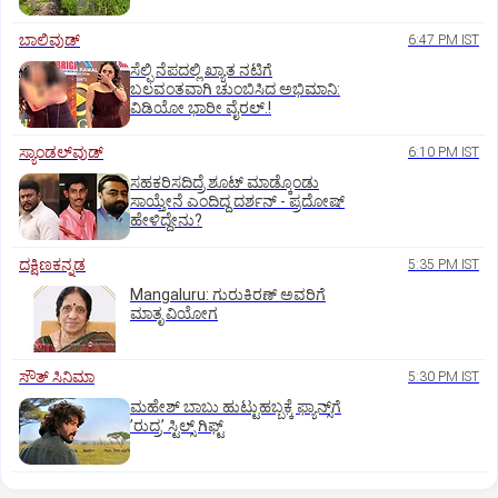
ಬಾಲಿವುಡ್‌
6:47 PM IST
ಸೆಲ್ಫಿ ನೆಪದಲ್ಲಿ ಖ್ಯಾತ ನಟಿಗೆ
ಬಲವಂತವಾಗಿ ಚುಂಬಿಸಿದ ಅಭಿಮಾನಿ:
ವಿಡಿಯೋ ಭಾರೀ ವೈರಲ್.!
ಸ್ಯಾಂಡಲ್‌ವುಡ್‌
6:10 PM IST
ಸಹಕರಿಸದಿದ್ರೆ ಶೂಟ್‌ ಮಾಡ್ಕೊಂಡು
ಸಾಯ್ತೇನೆ ಎಂದಿದ್ದ ದರ್ಶನ್‌ - ಪ್ರದೋಷ್‌
ಹೇಳಿದ್ದೇನು?
ದಕ್ಷಿಣಕನ್ನಡ
5:35 PM IST
Mangaluru: ಗುರುಕಿರಣ್ ಅವರಿಗೆ
ಮಾತೃ ವಿಯೋಗ
ಸೌತ್‌ ಸಿನಿಮಾ
5:30 PM IST
ಮಹೇಶ್‌ ಬಾಬು ಹುಟ್ಟುಹಬ್ಬಕ್ಕೆ ಫ್ಯಾನ್ಸ್‌ಗೆ
ʼರುದ್ರʼ ಸ್ಟಿಲ್ಸ್‌ ಗಿಫ್ಟ್