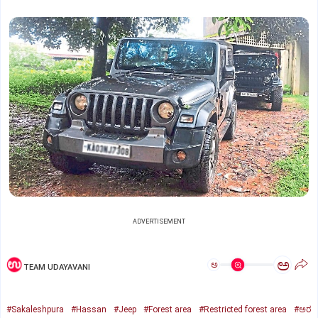
ADVERTISEMENT
ಅ
ಅ
TEAM UDAYAVANI
#Sakaleshpura
#Hassan
#Jeep
#Forest area
#Restricted forest area
#ಅರ