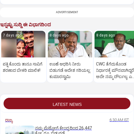
ADVERTISEMENT
ಇನ್ನಷ್ಟು ಸುದ್ದಿ ಈ ವಿಭಾಗದಿಂದ
7 days ago
8 days ago
8 days ago
ಪತ್ನಿ ಕೊಂದು ತಾನೂ ಸಾವಿಗೆ
ಊಹೆ ಆಧರಿಸಿ ನೀರು
CWC ತೆಗೆದುಕೊಂಡ
ಶರಣಾದ ಬೇಕರಿ ಮಾಲಿಕ!
ಬಿಡುಗಡೆ ಆದೇಶ ಸರಿಯಲ್ಲ:
ನಿರ್ಧಾರಕ್ಕೆ ಮೌನವಾಗಿದ್ದರೆ
ಕುಮಾರಸ್ವಾಮಿ
ಅದೇ ನಮ್ಮ ದೌರ್ಬಲ್ಯ: ಎಚ
ಡಿ ಕುಮಾರಸ್ವಾಮಿ
LATEST NEWS
ರಾಜ್ಯ
6:30 AM IST
ನಮ್ಮ ಮೆಟ್ರೋಗೆ ಕೇಂದ್ರದಿಂದ 26,447
ಕೋ. ರೂ. ಬಿಡುಗಡೆ