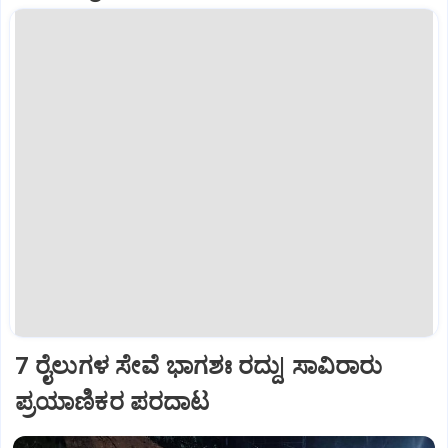
7 ರೈಲುಗಳ ಸೇವೆ ಭಾಗಶಃ ರದ್ದು| ಸಾವಿರಾರು
ಪ್ರಯಾಣಿಕರ ಪರದಾಟ