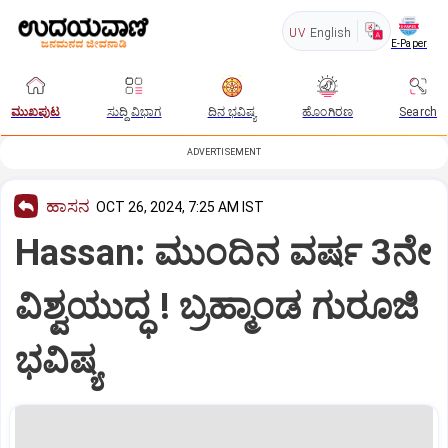
UV
English
E-Paper
ಮುಖಪುಟ
ಸುದ್ದಿ ವಿಭಾಗ
ದಿನ ಭವಿಷ್ಯ
ಹೊಂಗಿರಣ
Search
ADVERTISEMENT
ಹಾಸನ
OCT 26, 2024, 7:25 AM IST
Hassan: ಮುಂದಿನ ವರ್ಷ 3ನೇ
ವಿಶ್ವಯುದ್ಧ ! ಬ್ರಹ್ಮಾಂಡ ಗುರೂಜಿ
ಭವಿಷ್ಯ