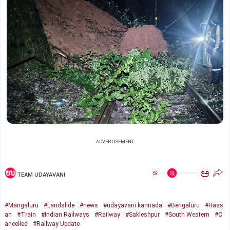
ADVERTISEMENT
ಅ
ಅ
TEAM UDAYAVANI
#Mangaluru
#Landslide
#news
#udayavani kannada
#Bengaluru
#Hass
an
#Train
#Indian Railways
#Railway
#Sakleshpur
#South Western
#C
ancelled
#Railway Update