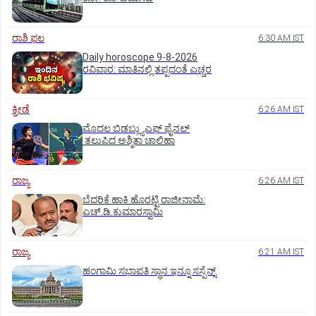
ರಾಶಿ ಫಲ
6:30 AM IST
Daily horoscope 9-8-2026
ರವಿವಾರ‌: ಮಾತಿನಲ್ಲಿ ತಪ್ಪದಂತೆ ಎಚ್ಚರ
ಕ್ರೀಡೆ
6:26 AM IST
ಮೊದಲ ಬಿಡಬ್ಲ್ಯುಎಫ್‌ ಫೈನಲ್‌
ತಲುಪಿದ ಅಶ್ಮಿತಾ ಚಾಲಿಹಾ
ರಾಜ್ಯ
6:26 AM IST
ಬೆದರಿಕೆ ಹಾಕಿ ಹೊರಟ್ಟಿ ರಾಜೀನಾಮೆ:
ಎಚ್‌.ಡಿ.ಕುಮಾರಸ್ವಾಮಿ
ರಾಜ್ಯ
6:21 AM IST
ಹಂಗಾಮಿ ಸಭಾಪತಿ ಸ್ಥಾನ ಇನ್ನೂ ಸಸ್ಪೆನ್ಸ್‌