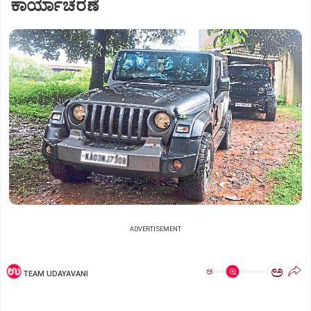
ಕಾರ್ಯಾಚರಣೆ
ADVERTISEMENT
ಅ
ಅ
TEAM UDAYAVANI