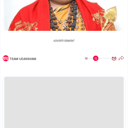
ADVERTISEMENT
ಅ
ಅ
TEAM UDAYAVANI