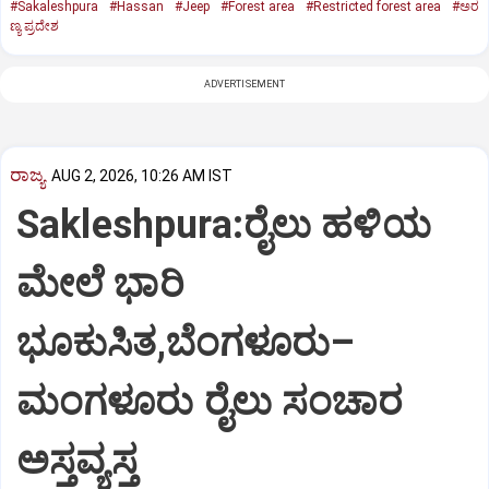
#Sakaleshpura
#Hassan
#Jeep
#Forest area
#Restricted forest area
#ಅರ
ಣ್ಯ ಪ್ರದೇಶ
ADVERTISEMENT
ರಾಜ್ಯ
AUG 2, 2026, 10:26 AM IST
Sakleshpura:ರೈಲು ಹಳಿಯ
ಮೇಲೆ ಭಾರಿ
ಭೂಕುಸಿತ,ಬೆಂಗಳೂರು–
ಮಂಗಳೂರು ರೈಲು ಸಂಚಾರ
ಅಸ್ತವ್ಯಸ್ತ