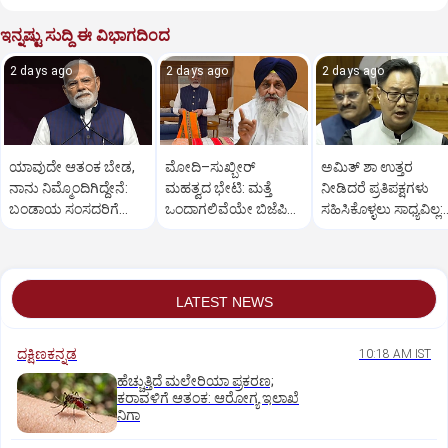
ಇನ್ನಷ್ಟು ಸುದ್ದಿ ಈ ವಿಭಾಗದಿಂದ
2 days ago
2 days ago
2 days ago
ಯಾವುದೇ ಆತಂಕ ಬೇಡ,
ಮೋದಿ–ಸುಖ್ಬೀರ್
ಅಮಿತ್ ಶಾ ಉತ್ತರ
ನಾನು ನಿಮ್ಮೊಂದಿಗಿದ್ದೇನೆ:
ಮಹತ್ವದ ಭೇಟಿ: ಮತ್ತೆ
ನೀಡಿದರೆ ಪ್ರತಿಪಕ್ಷಗಳು
ಬಂಡಾಯ ಸಂಸದರಿಗೆ
ಒಂದಾಗಲಿವೆಯೇ ಬಿಜೆಪಿ–
ಸಹಿಸಿಕೊಳ್ಳಲು ಸಾಧ್ಯವಿಲ್ಲ:
ಪ್ರಧಾನಿ ಮೋದಿ ಅಭಯ
ಶಿರೋಮಣಿ ಅಕಾಲಿ ದಳ?
ರಿಜಿಜು
LATEST NEWS
ದಕ್ಷಿಣಕನ್ನಡ
10:18 AM IST
ಹೆಚ್ಚುತ್ತಿದೆ ಮಲೇರಿಯಾ ಪ್ರಕರಣ;
ಕರಾವಳಿಗೆ ಆತಂಕ: ಆರೋಗ್ಯ ಇಲಾಖೆ
ನಿಗಾ