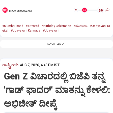
ಅ
ಅ
TEAM UDAYAVANI
#Mumbai Road
#Arrested
#Birthday Celebration
#ಮುಂಬಯಿ
#Udayavani Di
gital
#Udayavani Kannada
#Udayavani
ADVERTISEMENT
ರಾಷ್ಟ್ರೀಯ
AUG 7, 2026, 4:43 PM IST
Gen Z ವಿಚಾರದಲ್ಲಿ ಬಿಜೆಪಿ ತನ್ನ
'ಗಾಡ್ ಫಾದರ್' ಮಾತನ್ನು ಕೇಳಲಿ:
ಅಭಿಜೀತ್ ದೀಪ್ಕೆ