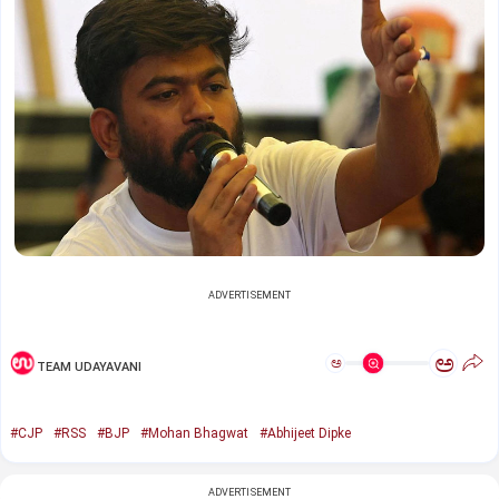
ADVERTISEMENT
ಅ
ಅ
TEAM UDAYAVANI
#CJP
#RSS
#BJP
#Mohan Bhagwat
#Abhijeet Dipke
ADVERTISEMENT