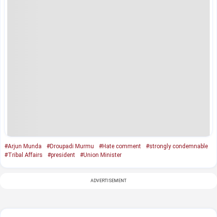
#Arjun Munda
#Droupadi Murmu
#Hate comment
#strongly condemnable
#Tribal Affairs
#president
#Union Minister
ADVERTISEMENT