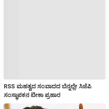
RSS ಮಹತ್ವದ ಸಂವಾದದ ಬೆನ್ನಲ್ಲೇ ಸಿಜೆಪಿ
ಸಂಸ್ಥಾಪಕನ ಟೀಕಾ ಪ್ರಹಾರ