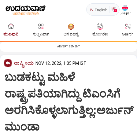
UV
English
E-Paper
ಮುಖಪುಟ
ಸುದ್ದಿ ವಿಭಾಗ
ದಿನ ಭವಿಷ್ಯ
ಹೊಂಗಿರಣ
Search
ADVERTISEMENT
ರಾಷ್ಟ್ರೀಯ
NOV 12, 2022, 1:05 PM IST
ಬುಡಕಟ್ಟು ಮಹಿಳೆ
ರಾಷ್ಟ್ರಪತಿಯಾಗಿದ್ದು ಟಿಎಂಸಿಗೆ
ಅರಗಿಸಿಕೊಳ್ಳಲಾಗುತ್ತಿಲ್ಲ:ಅರ್ಜುನ್
ಮುಂಡಾ