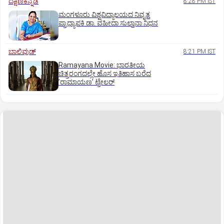
ದಕ್ಷಿಣಕನ್ನಡ
8:28 PM IST
ಮಂಗಳೂರು ವಿಶ್ವವಿದ್ಯಾಲಯದ ನಿವೃತ್ತ
ಪ್ರಾಧ್ಯಾಪಕಿ ಡಾ. ವಹೀದಾ ಸುಲ್ತಾನಾ ನಿಧನ
ಬಾಲಿವುಡ್‌
8:21 PM IST
Ramayana Movie: ಭಾರತೀಯ
ಚಿತ್ರರಂಗದಲ್ಲೇ ಹೊಸ ಇತಿಹಾಸ ಬರೆದ
ʼರಾಮಾಯಣʼ ಟ್ರೇಲರ್