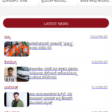
ಭೋಪಾಲ್‌ನ 'ಲೇಡಿ
ಕ್ರಿಮಿನಲ್ ಅಪರಾಧ:
ಕಾಣಿಕೆ ಕಳವು ಆರೋಪ:
ಸಿಂಗಂ'!- ವಿಡಿಯೋ ವೈರಲ್
ಮಸೂದೆಗೆ ಸಂಸತ್ತಿನ
ವಿಪಕ್ಷ ಸಂಸದರ ಪ್ರತಿಭಟನ
ಅನುಮೋದನೆ
LATEST NEWS
ರಾಜ್ಯ
10:20 PM IST
ಅಧಿವೇಶನದಲ್ಲಿ ಸರಕಾರಕ್ಕೆ "ಪ್ರತ್ಯಸ್ತ್ರ':
ಇಂದು ಬಿಜೆಪಿ ಸಭೆ
ಶಿವಮೊಗ್ಗ
9:50 PM IST
Agumbe: ಸರಣಿ ದನ ಕಳ್ಳತನ ಪ್ರಕರಣ:
ಸಿನಿಮೀಯ ಶೈಲಿಯಲ್ಲಿ ಆರೋಪಿಯನ್ನು
ಬಂಧಿಸಿದ ಪೊಲೀಸರು
ಬಾಲಿವುಡ್‌
9:10 PM IST
ಸಾಲ ಮರುಪಾವತಿಸದ ಹಿನ್ನೆಲೆ: ನಟ
ರಾಜಪಾಲ್ ಯಾದವ್‌ ಆಸ್ತಿ ಹರಾಜಿಗೆ
ಮುಂದಾದ ಬ್ಯಾಂಕ್