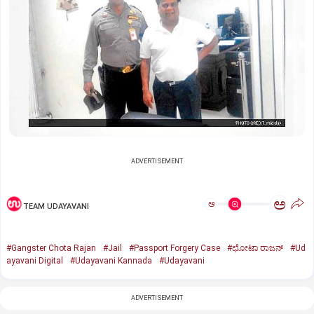
ADVERTISEMENT
ಅ
ಅ
TEAM UDAYAVANI
#Gangster Chota Rajan
#Jail
#Passport Forgery Case
#ಛೋಟಾ ರಾಜನ್‌
#Ud
ayavani Digital
#Udayavani Kannada
#Udayavani
ADVERTISEMENT