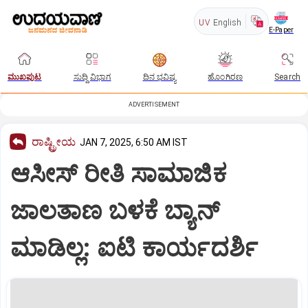
UV
English
E-Paper
ಮುಖಪುಟ
ಸುದ್ದಿ ವಿಭಾಗ
ದಿನ ಭವಿಷ್ಯ
ಹೊಂಗಿರಣ
Search
ADVERTISEMENT
ರಾಷ್ಟ್ರೀಯ
JAN 7, 2025, 6:50 AM IST
ಆಸೀಸ್‌ ರೀತಿ ಸಾಮಾಜಿಕ
ಜಾಲತಾಣ ಬಳಕೆ ಬ್ಯಾನ್‌
ಮಾಡಿಲ್ಲ: ಐಟಿ ಕಾರ್ಯದರ್ಶಿ