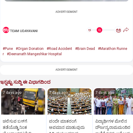
ADVERTISEMENT
ಅ
ಅ
TEAM UDAYAVANI
#Pune
#Organ Donation
#Road Accident
#Brain Dead
#Marathon Runne
r
#Deenanath Mangeshkar Hospital
ADVERTISEMENT
ಇನ್ನಷ್ಟು ಸುದ್ದಿ ಈ ವಿಭಾಗದಿಂದ
7 days ago
7 days ago
7 days ago
ಚಲಿಸುವ ಬಸ್‌ಗೆ
ವಂದೇ ಮಾತರಂಗೆ
ವಿದ್ಯಾರ್ಥಿಗಳ ಮೇಲಿನ
ತಡೆಯೊಡ್ಡಿ ನಿಂತ
ಅವಮಾನ ಮಾಡುವುದು
ದೌರ್ಜನ್ಯ,ರಾಮಮಂದಿರ