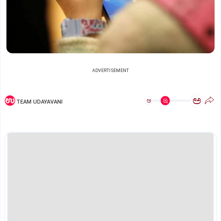
ADVERTISEMENT
ಅ
ಅ
TEAM UDAYAVANI