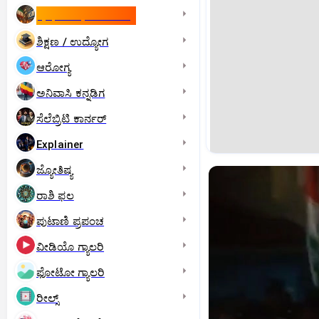
ಇಸ್ರೇಲ್- ಇರಾನ್‌ ಯುದ್ಧ
ಶಿಕ್ಷಣ / ಉದ್ಯೋಗ
ಆರೋಗ್ಯ
ಅನಿವಾಸಿ ಕನ್ನಡಿಗ
ಸೆಲೆಬ್ರಿಟಿ ಕಾರ್ನರ್‌
Explainer
ಜ್ಯೋತಿಷ್ಯ
ರಾಶಿ ಫಲ
ಪುಟಾಣಿ ಪ್ರಪಂಚ
ವೀಡಿಯೊ ಗ್ಯಾಲರಿ
ಫೋಟೋ ಗ್ಯಾಲರಿ
ರೀಲ್ಸ್