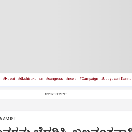
#Haveri
#dkshivakumar
#congress
#news
#Campaign
#Udayavani Kanna
ADVERTISEMENT
06 AM IST