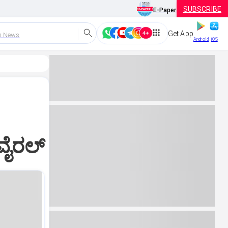
SUBSCRIBE
E-Paper
Get App
h News
Android
iOS
ವೈರಲ್