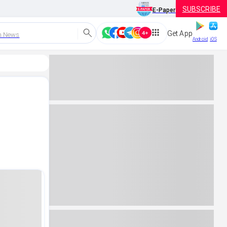
SUBSCRIBE
E-Paper
Get App
h News
Android
iOS