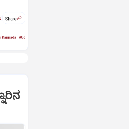
ಅ
Share
i Kannada
#Ud
ನೂರಿನ