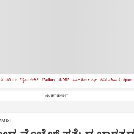
ರು
#State
#ರೈತರ ಬೇಡಿಕೆ
#Ballary
#NDRF
#ಎನ್ ಡಿಆರ್ ಎಫ್
#ಬೆಳೆ ಪರಿಹಾರ
#pack
ADVERTISEMENT
 AM IST