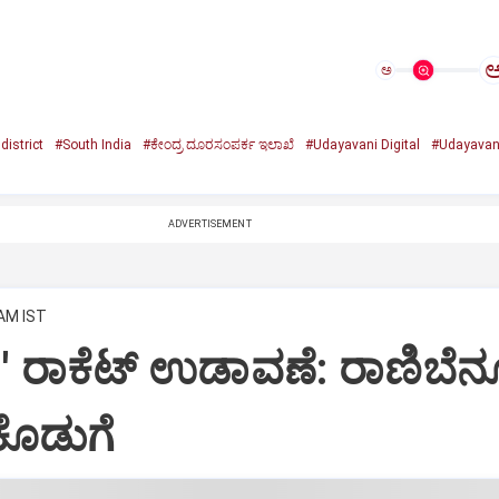
ಅ
district
#South India
#ಕೇಂದ್ರ ದೂರಸಂಪರ್ಕ ಇಲಾಖೆ
#Udayavani Digital
#Udayavan
ADVERTISEMENT
 AM IST
-1' ರಾಕೆಟ್‌ ಉಡಾವಣೆ: ರಾಣಿಬೆನ್
ೂಡುಗೆ