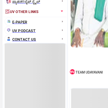
ಫ್ಯಾಶನ್/ಲೈಫ್‌ ಸ್ಟೈಲ್
UV OTHER LINKS
E-PAPER
UV PODCAST
CONTACT US
TEAM UDAYAVANI