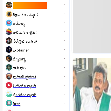
ಇಸ್ರೇಲ್- ಇರಾನ್‌ ಯುದ್ಧ
ಶಿಕ್ಷಣ / ಉದ್ಯೋಗ
ಆರೋಗ್ಯ
ಅನಿವಾಸಿ ಕನ್ನಡಿಗ
ಸೆಲೆಬ್ರಿಟಿ ಕಾರ್ನರ್‌
Explainer
ಜ್ಯೋತಿಷ್ಯ
ರಾಶಿ ಫಲ
ಪುಟಾಣಿ ಪ್ರಪಂಚ
ವೀಡಿಯೊ ಗ್ಯಾಲರಿ
ಫೋಟೋ ಗ್ಯಾಲರಿ
ರೀಲ್ಸ್