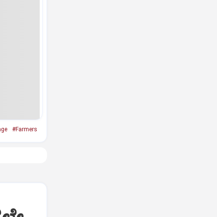
age
#Farmers