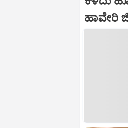
ಕಳೆದು ಹೋ
ಹಾವೇರಿ ಜಿ