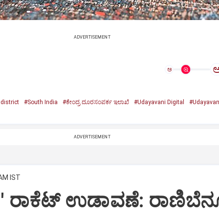
ADVERTISEMENT
ಅ
district
#South India
#ಕೇಂದ್ರ ದೂರಸಂಪರ್ಕ ಇಲಾಖೆ
#Udayavani Digital
#Udayavan
ADVERTISEMENT
 AM IST
-1' ರಾಕೆಟ್‌ ಉಡಾವಣೆ: ರಾಣಿಬೆನ್