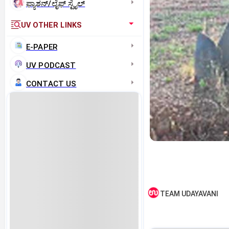
ಫ್ಯಾಶನ್/ಲೈಫ್‌ ಸ್ಟೈಲ್
UV OTHER LINKS
E-PAPER
UV PODCAST
CONTACT US
TEAM UDAYAVANI