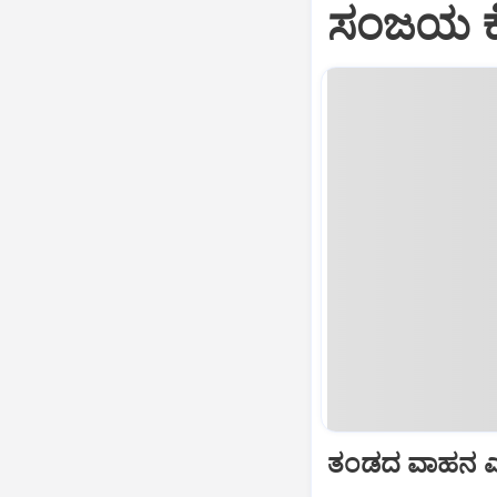
ಸಂಜಯ ಕೆ
ತಂಡದ ವಾಹನ ಎಂ