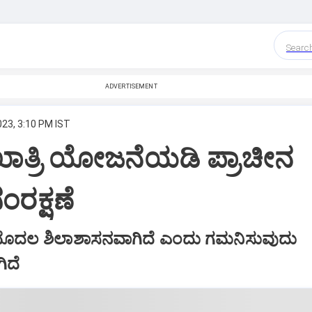
Searc
ADVERTISEMENT
023, 3:10 PM IST
ಖಾತ್ರಿ ಯೋಜನೆಯಡಿ ಪ್ರಾಚೀನ
ಂರಕ್ಷಣೆ
 ಮೊದಲ ಶಿಲಾಶಾಸನವಾಗಿದೆ ಎಂದು ಗಮನಿಸುವುದು
ಿದೆ