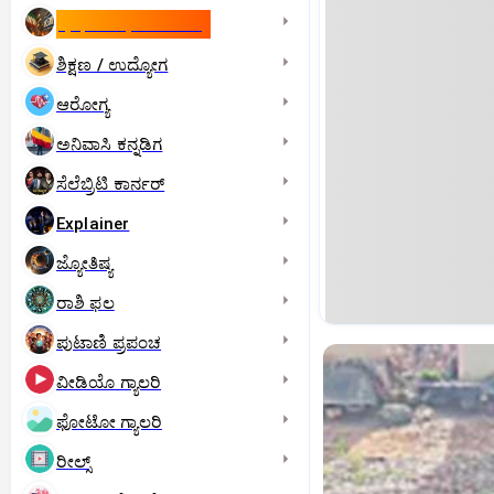
ಇಸ್ರೇಲ್- ಇರಾನ್‌ ಯುದ್ಧ
ಶಿಕ್ಷಣ / ಉದ್ಯೋಗ
ಆರೋಗ್ಯ
ಅನಿವಾಸಿ ಕನ್ನಡಿಗ
ಸೆಲೆಬ್ರಿಟಿ ಕಾರ್ನರ್‌
Explainer
ಜ್ಯೋತಿಷ್ಯ
ರಾಶಿ ಫಲ
ಪುಟಾಣಿ ಪ್ರಪಂಚ
ವೀಡಿಯೊ ಗ್ಯಾಲರಿ
ಫೋಟೋ ಗ್ಯಾಲರಿ
ರೀಲ್ಸ್