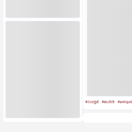
#ಸಂರಕ್ಷಣೆ
#ಹಾವೇರಿ
#antiquit