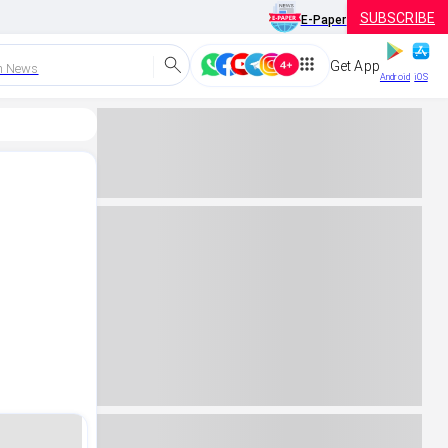
SUBSCRIBE
E-Paper
Get App
h News
Android
iOS