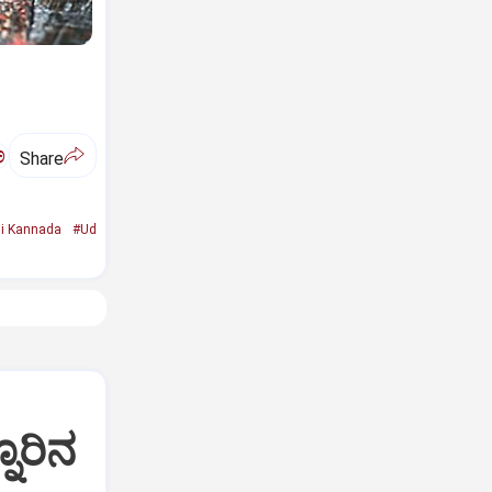
ಅ
Share
i Kannada
#Ud
ನೂರಿನ