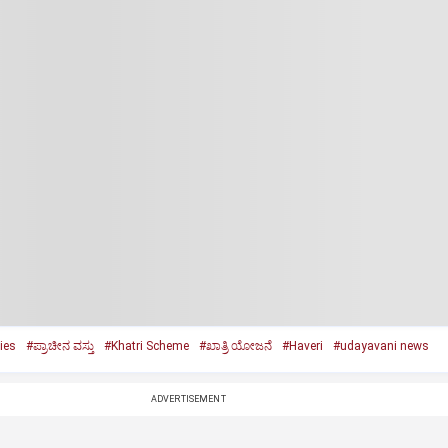
ies
#ಪ್ರಾಚೀನ ವಸ್ತು
#Khatri Scheme
#ಖಾತ್ರಿ ಯೋಜನೆ
#Haveri
#udayavani news
ADVERTISEMENT