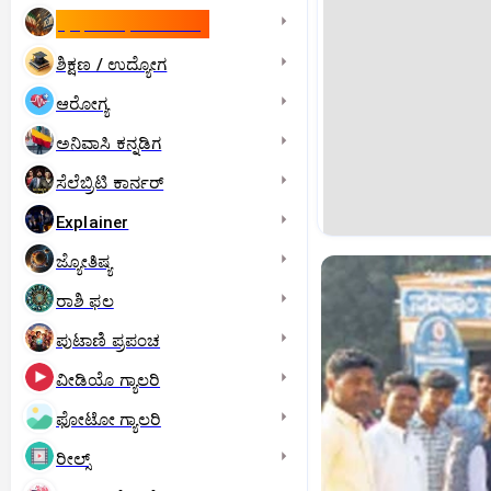
ಇಸ್ರೇಲ್- ಇರಾನ್‌ ಯುದ್ಧ
ಶಿಕ್ಷಣ / ಉದ್ಯೋಗ
ಆರೋಗ್ಯ
ಅನಿವಾಸಿ ಕನ್ನಡಿಗ
ಸೆಲೆಬ್ರಿಟಿ ಕಾರ್ನರ್‌
Explainer
ಜ್ಯೋತಿಷ್ಯ
ರಾಶಿ ಫಲ
ಪುಟಾಣಿ ಪ್ರಪಂಚ
ವೀಡಿಯೊ ಗ್ಯಾಲರಿ
ಫೋಟೋ ಗ್ಯಾಲರಿ
ರೀಲ್ಸ್