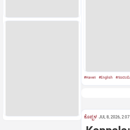
#Haveri
#English
#ಗಣರಾಜ್ಯ
ಕೊಪ್ಪಳ
JUL 8, 2026, 2:0