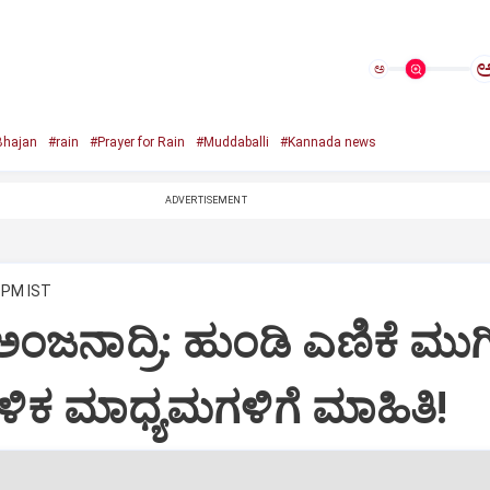
ಅ
Bhajan
#rain
#Prayer for Rain
#Muddaballi
#Kannada news
ADVERTISEMENT
4 PM IST
 ಅಂಜನಾದ್ರಿ: ಹುಂಡಿ ಎಣಿಕೆ ಮು
ಿಕ ಮಾಧ್ಯಮಗಳಿಗೆ ಮಾಹಿತಿ!