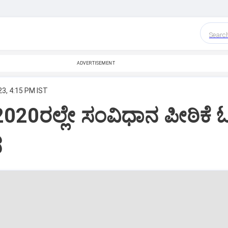
Searc
ADVERTISEMENT
23, 4:15 PM IST
2020ರಲ್ಲೇ ಸಂವಿಧಾನ ಪೀಠಿಕೆ 
ನ