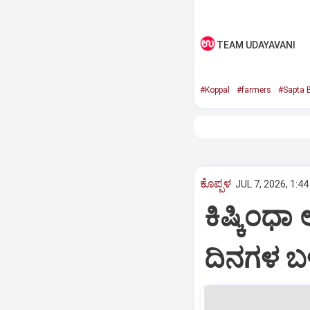
TEAM UDAYAVANI
#Koppal
#farmers
#Sapta 
ಕೊಪ್ಪಳ
JUL 7, 2026, 1:4
ಕಿಷ್ಕಿಂಧಾ
ದಿನಗಳ ಬಳ