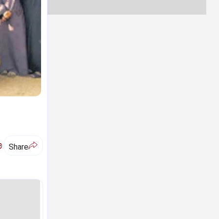
ಅ
Share