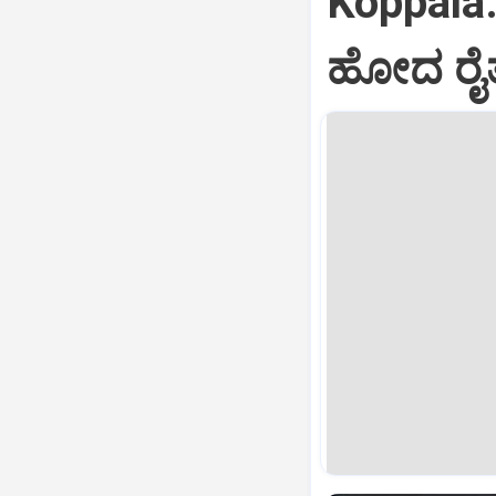
Koppala
ಹೋದ ರ