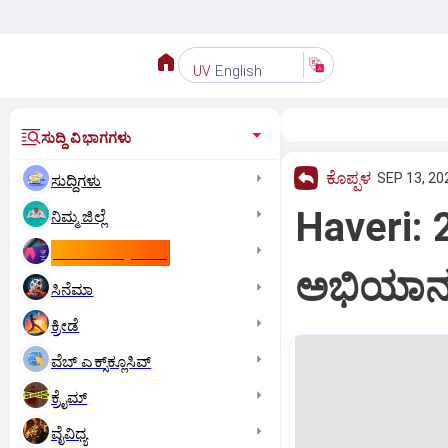
English
UV
ಸುದ್ದಿ ವಿಭಾಗಗಳು
ಕೊಪ್ಪಳ
SEP 13, 20
ಸುದ್ದಿಗಳು
Haveri: 
ನಿಮ್ಮ ಜಿಲ್ಲೆ
ಕಾಮನ್‌ ವೆಲ್ತ್‌ ಗೇಮ್ಸ್‌
ಅಭಿಯಾ
ಸಿನೆಮಾ
ಕ್ರೀಡೆ
ವೆಬ್ ಎಕ್ಸ್‌ಕ್ಲೂಸಿವ್
ಕ್ರೈಮ್
ವೈವಿಧ್ಯ