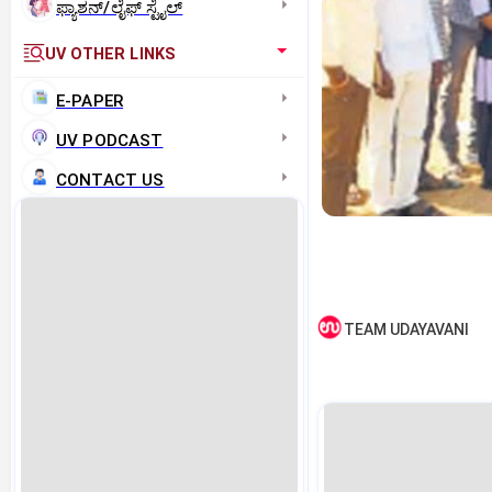
ಫ್ಯಾಶನ್/ಲೈಫ್‌ ಸ್ಟೈಲ್
UV OTHER LINKS
E-PAPER
UV PODCAST
CONTACT US
TEAM UDAYAVANI