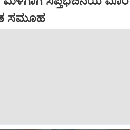
: ಮಳೆಗಾಗಿ ಸಪ್ತಭಜನೆಯ ಮೊರೆ
ೈತ ಸಮೂಹ