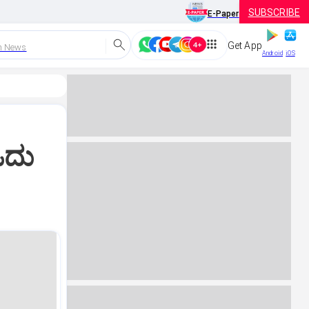
SUBSCRIBE
E-Paper
Get App
h News
Android
iOS
ಓದು