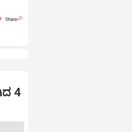
ಅ
Share
ಗಿದ 4