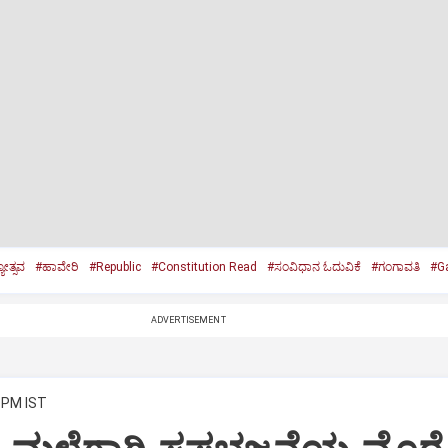
ೋತ್ಸವ
#ಹಾವೇರಿ
#Republic
#Constitution Read
#ಸಂವಿಧಾನ ಓದುವಿಕೆ
#ಗಂಗಾವತಿ
#G
ADVERTISEMENT
7 PM IST