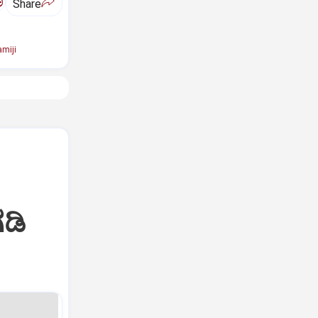
ಅ
Share
miji
ಡಿ