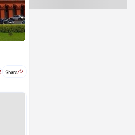
ಅ
Share