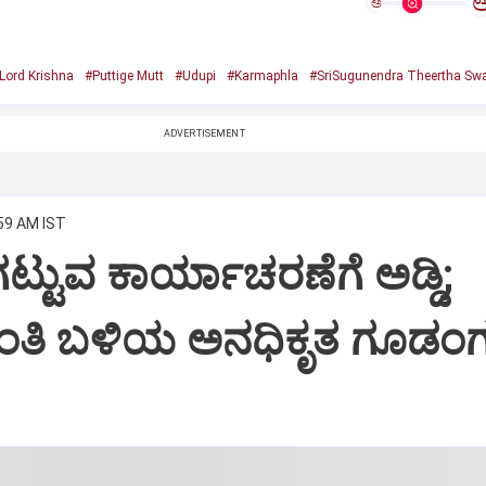
ಅ
Lord Krishna
#Puttige Mutt
#Udupi
#Karmaphla
#SriSugunendra Theertha Swa
ADVERTISEMENT
:59 AM IST
ಟ್ಟುವ ಕಾರ್ಯಾಚರಣೆಗೆ ಅಡ್ಡಿ;
ಂತಿ ಬಳಿಯ ಅನಧಿಕೃತ ಗೂಡಂಗ