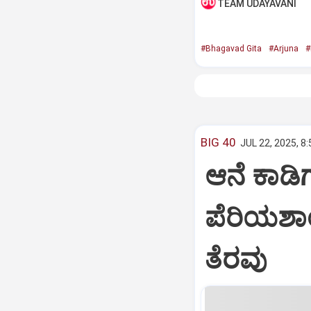
TEAM UDAYAVANI
#Bhagavad Gita
#Arjuna
#
BIG 40
JUL 22, 2025, 8
ಆನೆ ಕಾಡಿಗ
ಪೆರಿಯಶಾ
ತೆರವು