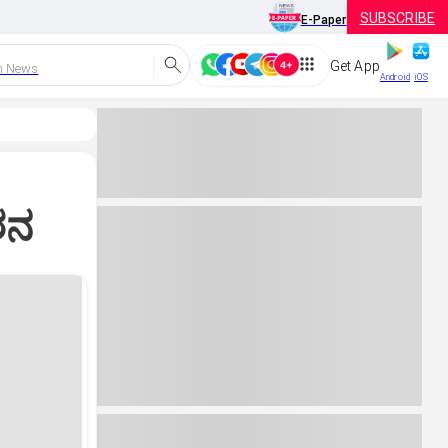
SUBSCRIBE
E-Paper
Get App
h News
Android
iOS
ೇಶನ