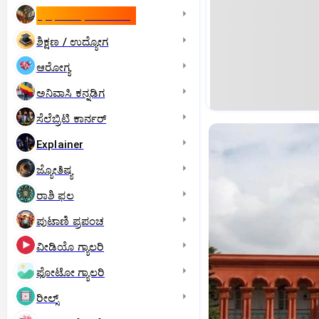
ಇಸ್ರೇಲ್- ಇರಾನ್‌ ಯುದ್ಧ
ಶಿಕ್ಷಣ / ಉದ್ಯೋಗ
ಆರೋಗ್ಯ
ಅನಿವಾಸಿ ಕನ್ನಡಿಗ
ಸೆಲೆಬ್ರಿಟಿ ಕಾರ್ನರ್‌
Explainer
ಜ್ಯೋತಿಷ್ಯ
ರಾಶಿ ಫಲ
ಪುಟಾಣಿ ಪ್ರಪಂಚ
ವೀಡಿಯೊ ಗ್ಯಾಲರಿ
ಫೋಟೋ ಗ್ಯಾಲರಿ
ರೀಲ್ಸ್