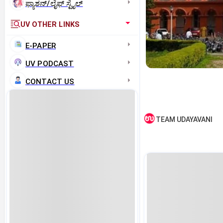
ಫ್ಯಾಶನ್/ಲೈಫ್‌ ಸ್ಟೈಲ್
UV OTHER LINKS
E-PAPER
UV PODCAST
CONTACT US
TEAM UDAYAVANI