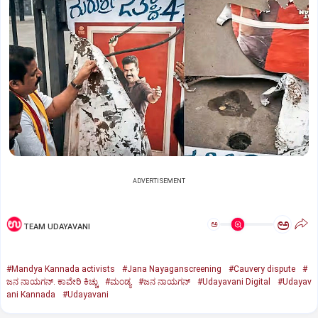
ADVERTISEMENT
ಅ
ಅ
TEAM UDAYAVANI
#Mandya Kannada activists
#Jana Nayaganscreening
#Cauvery dispute
#
ಜನ ನಾಯಗನ್.‌ ಕಾವೇರಿ ಕಿಚ್ಚು
#ಮಂಡ್ಯ
#ಜನ ನಾಯಗನ್‌
#Udayavani Digital
#Udayav
ani Kannada
#Udayavani