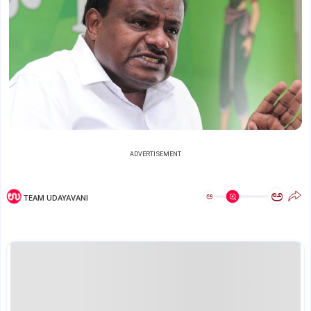
ADVERTISEMENT
ಅ
ಅ
TEAM UDAYAVANI