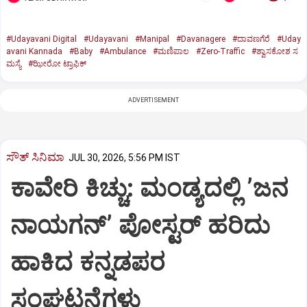
#Udayavani Digital
#Udayavani
#Manipal
#Davanagere
#ದಾವಣಗೆರೆ
#Uday
avani Kannada
#Baby
#Ambulance
#ಮಣಿಪಾಲ
#Zero-Traffic
#ಶ್ವಾಸಕೋಶ ಸ
ಮಸ್ಯೆ
#ಝೀರೋ ಟ್ರಾಫಿಕ್‌
ADVERTISEMENT
ಸೌತ್‌ ಸಿನಿಮಾ
JUL 30, 2026, 5:56 PM IST
ಕಾವೇರಿ ಕಿಚ್ಚು: ಮಂಡ್ಯದಲ್ಲಿ ʼಜನ
ನಾಯಗನ್‌ʼ ಪೋಸ್ಟರ್‌ ಹರಿದು
ಹಾಕಿದ ಕನ್ನಡಪರ
ಸಂಘಟನೆಗಳು