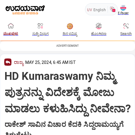
UV
English
E-Paper
ಮುಖಪುಟ
ಸುದ್ದಿ ವಿಭಾಗ
ದಿನ ಭವಿಷ್ಯ
ಹೊಂಗಿರಣ
Search
ADVERTISEMENT
ರಾಜ್ಯ
MAY 25, 2024, 6:45 AM IST
HD Kumaraswamy ನಿಮ್ಮ
ಪುತ್ರನನ್ನು ವಿದೇಶಕ್ಕೆ ಮೋಜು
ಮಾಡಲು ಕಳುಹಿಸಿದ್ದು ನೀವೇನಾ?
ರಾಕೇಶ್‌ ಸಾವಿನ ವಿಚಾರ ಕೆದಕಿ ಸಿದ್ದರಾಮಯ್ಯಗೆ