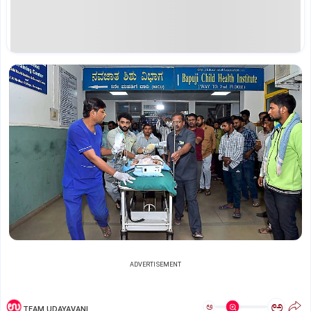
ADVERTISEMENT
ಅ
ಅ
TEAM UDAYAVANI