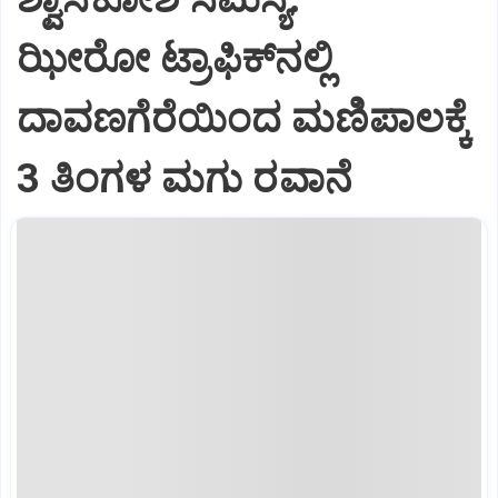
ಝೀರೋ ಟ್ರಾಫಿಕ್‌ನಲ್ಲಿ
ದಾವಣಗೆರೆಯಿಂದ ಮಣಿಪಾಲಕ್ಕೆ
3 ತಿಂಗಳ ಮಗು ರವಾನೆ