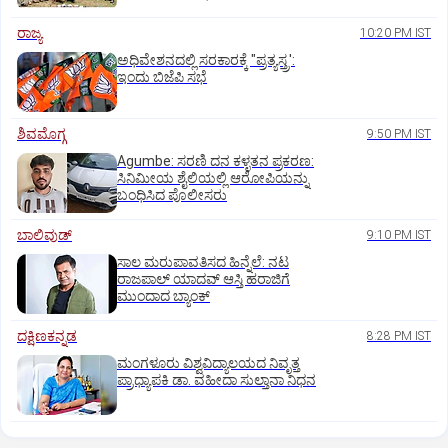
ರಾಜ್ಯ
10:20 PM IST
ಅಧಿವೇಶನದಲ್ಲಿ ಸರಕಾರಕ್ಕೆ "ಪ್ರತ್ಯಸ್ತ್ರ':
ಇಂದು ಬಿಜೆಪಿ ಸಭೆ
ಶಿವಮೊಗ್ಗ
9:50 PM IST
Agumbe: ಸರಣಿ ದನ ಕಳ್ಳತನ ಪ್ರಕರಣ:
ಸಿನಿಮೀಯ ಶೈಲಿಯಲ್ಲಿ ಆರೋಪಿಯನ್ನು
ಬಂಧಿಸಿದ ಪೊಲೀಸರು
ಬಾಲಿವುಡ್‌
9:10 PM IST
ಸಾಲ ಮರುಪಾವತಿಸದ ಹಿನ್ನೆಲೆ: ನಟ
ರಾಜಪಾಲ್ ಯಾದವ್‌ ಆಸ್ತಿ ಹರಾಜಿಗೆ
ಮುಂದಾದ ಬ್ಯಾಂಕ್
ದಕ್ಷಿಣಕನ್ನಡ
8:28 PM IST
ಮಂಗಳೂರು ವಿಶ್ವವಿದ್ಯಾಲಯದ ನಿವೃತ್ತ
ಪ್ರಾಧ್ಯಾಪಕಿ ಡಾ. ವಹೀದಾ ಸುಲ್ತಾನಾ ನಿಧನ