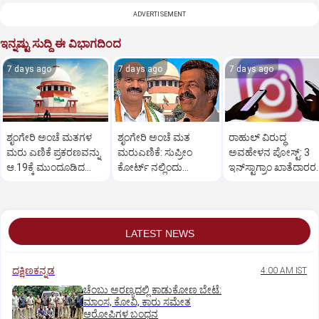
ADVERTISEMENT
ಇನ್ನಷ್ಟು ಸುದ್ದಿ ಈ ವಿಭಾಗದಿಂದ
7 days ago
7 days ago
7 days ago
ಶೃಂಗೇರಿ ಅಂಚೆ ಮತಗಳ
ಶೃಂಗೇರಿ ಅಂಚೆ ಮತ
ರಾಹುಲ್‌ ವಿರುದ್ಧ
ಮರು ಎಣಿಕೆ ಪ್ರಕರಣವನ್ನು
ಮರುಎಣಿಕೆ: ಸುಪ್ರೀಂ
ಅವಹೇಳನ ಪೋಸ್ಟ್‌: 3
ಆ.19ಕ್ಕೆ ಮುಂದೂಡಿದ
ಕೋರ್ಟ್‌ ನಲ್ಲಿಂದು
ಇನ್‌ಸ್ಟಾಗ್ರಾಂ ಖಾತೆದಾರರ
ಸುಪ್ರೀಂ
ಮಹತ್ವದ ವಿಚಾರಣೆ
ವಿರುದ್ಧ ಪ್ರಕರಣ
LATEST NEWS
ದಕ್ಷಿಣಕನ್ನಡ
4:00 AM IST
ಚೆಂಬು ಅರಣ್ಯದಲ್ಲಿ ಕಾಡುಕೋಣ ಬೇಟೆ:
ಮಾಂಸ, ಕೋವಿ, ಕಾರು ಸಮೇತ
ಆರೋಪಿಗಳ ಬಂಧನ