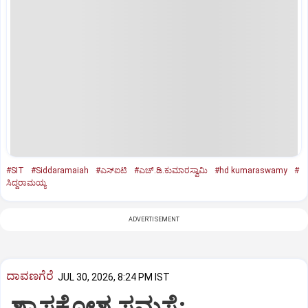
#SIT
#Siddaramaiah
#ಎಸ್‌ಐಟಿ
#ಎಚ್‌.ಡಿ.ಕುಮಾರಸ್ವಾಮಿ
#hd kumaraswamy
#
ಸಿದ್ದರಾಮಯ್ಯ
ADVERTISEMENT
ದಾವಣಗೆರೆ
JUL 30, 2026, 8:24 PM IST
ಶ್ವಾಸಕೋಶ ಸಮಸ್ಯೆ: