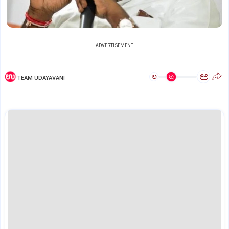
ADVERTISEMENT
ಅ
ಅ
TEAM UDAYAVANI