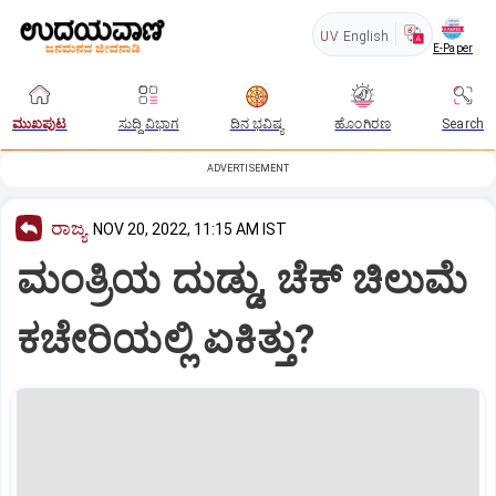
UV
English
E-Paper
ಮುಖಪುಟ
ಸುದ್ದಿ ವಿಭಾಗ
ದಿನ ಭವಿಷ್ಯ
ಹೊಂಗಿರಣ
Search
ADVERTISEMENT
ರಾಜ್ಯ
NOV 20, 2022, 11:15 AM IST
ಮಂತ್ರಿಯ ದುಡ್ಡು, ಚೆಕ್‌ ಚಿಲುಮೆ
ಕಚೇರಿಯಲ್ಲಿ ಏಕಿತ್ತು?