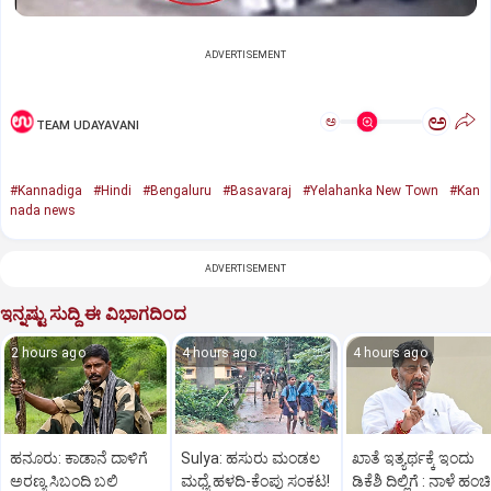
ADVERTISEMENT
ಅ
ಅ
TEAM UDAYAVANI
#Kannadiga
#Hindi
#Bengaluru
#Basavaraj
#Yelahanka New Town
#Kan
nada news
ADVERTISEMENT
ಇನ್ನಷ್ಟು ಸುದ್ದಿ ಈ ವಿಭಾಗದಿಂದ
2 hours ago
4 hours ago
4 hours ago
ಹನೂರು: ಕಾಡಾನೆ ದಾಳಿಗೆ
Sulya: ಹಸುರು ಮಂಡಲ
ಖಾತೆ ಇತ್ಯರ್ಥಕ್ಕೆ ಇಂದು
ಅರಣ್ಯ ಸಿಬಂದಿ ಬಲಿ
ಮಧ್ಯೆ ಹಳದಿ-ಕೆಂಪು ಸಂಕಟ!
ಡಿಕೆಶಿ ದಿಲ್ಲಿಗೆ : ನಾಳೆ ಹಂಚಿ