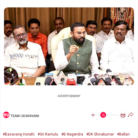
ADVERTISEMENT
ಅ
ಅ
TEAM UDAYAVANI
#Basavaraj Horatti
#Sri Ramulu
#B Nagendra
#DK Shivakumar
#Bellari