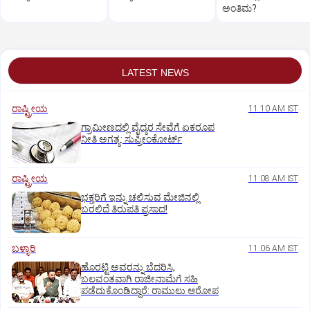
ಅಂತಿಮ?
LATEST NEWS
ರಾಷ್ಟ್ರೀಯ
11:10 AM IST
ಗ್ರಾಮೀಣದಲ್ಲಿ ವೈದ್ಯರ ಸೇವೆಗೆ ಏಕರೂಪ
ನೀತಿ ಅಗತ್ಯ: ಸುಪ್ರೀಂಕೋರ್ಟ್‌
ರಾಷ್ಟ್ರೀಯ
11:08 AM IST
ಭಕ್ತರಿಗೆ ಇನ್ನು ಚಲಿಸುವ ಮೇಜಿನಲ್ಲಿ
ಬರಲಿದೆ ತಿರುಪತಿ ಪ್ರಸಾದ!
ಬಳ್ಳಾರಿ
11:06 AM IST
ಹೊರಟ್ಟಿ ಅವರನ್ನು ಬೆದರಿಸಿ,
ಬಲವಂತವಾಗಿ ರಾಜೀನಾಮೆಗೆ ಸಹಿ
ಪಡೆದುಕೊಂಡಿದ್ದಾರೆ: ರಾಮುಲು ಆರೋಪ