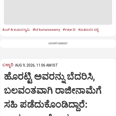
#ಎಚ್‌.ಡಿ.ಕುಮಾರಸ್ವಾಮಿ
#hd kumaraswamy
#Voter ID
#ಮತದಾರರ ಪಟ್ಟಿ
ADVERTISEMENT
ಬಳ್ಳಾರಿ
AUG 9, 2026, 11:06 AM IST
ಹೊರಟ್ಟಿ ಅವರನ್ನು ಬೆದರಿಸಿ,
ಬಲವಂತವಾಗಿ ರಾಜೀನಾಮೆಗೆ
ಸಹಿ ಪಡೆದುಕೊಂಡಿದ್ದಾರೆ: