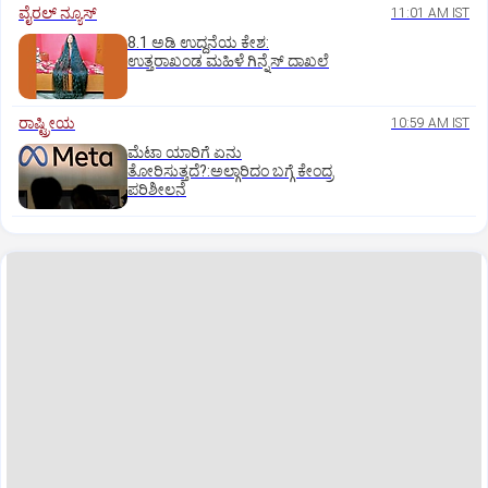
ವೈರಲ್ ನ್ಯೂಸ್
11:01 AM IST
8.1 ಅಡಿ ಉದ್ದನೆಯ ಕೇಶ:
ಉತ್ತರಾಖಂಡ ಮಹಿಳೆ ಗಿನ್ನೆಸ್‌ ದಾಖಲೆ
ರಾಷ್ಟ್ರೀಯ
10:59 AM IST
ಮೆಟಾ ಯಾರಿಗೆ ಏನು
ತೋರಿಸುತ್ತದೆ?:ಅಲ್ಗಾರಿದಂ ಬಗ್ಗೆ ಕೇಂದ್ರ
ಪರಿಶೀಲನೆ