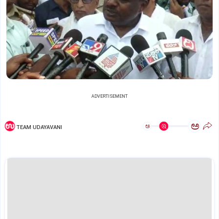
ADVERTISEMENT
ಅ
ಅ
TEAM UDAYAVANI