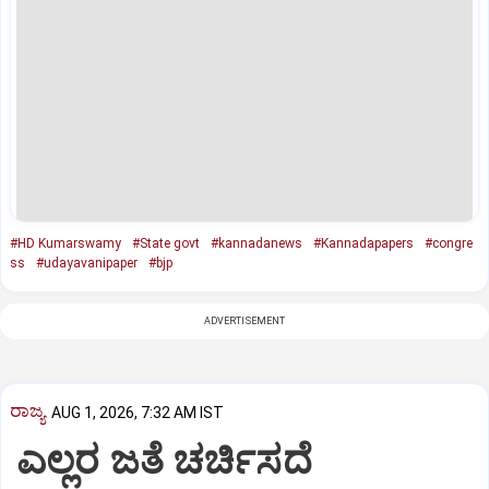
#HD Kumarswamy
#State govt
#kannadanews
#Kannadapapers
#congre
ss
#udayavanipaper
#bjp
ADVERTISEMENT
ರಾಜ್ಯ
AUG 1, 2026, 7:32 AM IST
ಎಲ್ಲರ ಜತೆ ಚರ್ಚಿಸದೆ