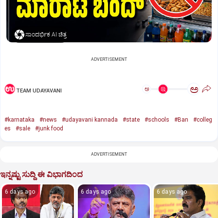
ಸಾಂದರ್ಭಿಕ AI ಚಿತ್ರ
ADVERTISEMENT
ಅ
ಅ
TEAM UDAYAVANI
#karnataka
#news
#udayavani kannada
#state
#schools
#Ban
#colleg
es
#sale
#junk food
ADVERTISEMENT
ಇನ್ನಷ್ಟು ಸುದ್ದಿ ಈ ವಿಭಾಗದಿಂದ
6 days ago
6 days ago
6 days ago