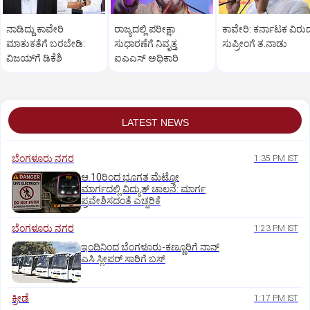
ನಾಡಿದ್ದು ಕಾವೇರಿ
ರಾಜ್ಯದಲ್ಲಿ ಪರೀಕ್ಷಾ
ಕಾವೇರಿ: ಕರ್ನಾಟಕ ವಿರುದ್
ಮಾತುಕತೆಗೆ ಬರಬೇಡಿ:
ಸುಧಾರಣೆಗೆ ನಿವೃತ್ತ
ಸುಪ್ರೀಂಗೆ ತ.ನಾಡು
ವಿಜಯ್‌ಗೆ ಡಿಕೆಶಿ
ಐಎಎಸ್‌ ಅಧಿಕಾರಿ
LATEST NEWS
ಬೆಂಗಳೂರು ನಗರ
1:35 PM IST
ಆ.10ರಿಂದ ಭೂಗತ ಮೆಟ್ರೋ
ಮಾರ್ಗದಲ್ಲಿ ವಿದ್ಯುತ್‌ ಚಾಲನೆ: ಮಾರ್ಗ
ಪ್ರವೇಶಿಸದಂತೆ ಎಚ್ಚರಿಕೆ
ಬೆಂಗಳೂರು ನಗರ
1:23 PM IST
ಇಂದಿನಿಂದ ಬೆಂಗಳೂರು-ಕಣ್ಣೂರಿಗೆ ನಾನ್‌
ಎಸಿ ಸ್ಲೀಪರ್‌ ಸಾರಿಗೆ ಬಸ್‌
ಕ್ರೀಡೆ
1:17 PM IST