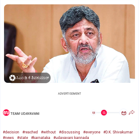
ಸಿಎಂ ಡಿ.ಕೆ.ಶಿವಕುಮಾರ್
ADVERTISEMENT
ಅ
ಅ
TEAM UDAYAVANI
#decision
#reached
#without
#discussing
#everyone
#D.K. Shivakumar
#news
#state
#karnataka
#udayavani kannada