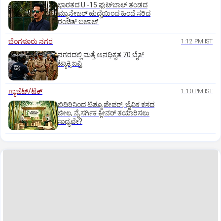
ಭಾರತದ U -15 ಫುಟ್‌ಬಾಲ್ ತಂಡದ
ಮ್ಯಾನೇಜರ್‌ ಹುದ್ದೆಯಿಂದ ಹಿಂದೆ ಸರಿದ
ರಂಜಿತ್‌ ಬಜಾಜ್‌
ಬೆಂಗಳೂರು ನಗರ
1:12 PM IST
ನಗರದಲ್ಲಿ ಮತ್ತೆ ಅನಧಿಕೃತ 70 ಬೈಕ್‌
ಟ್ಯಾಕ್ಸಿ ಜಪ್ತಿ
ಗ್ಯಾಜೆಟ್/ಟೆಕ್
1:10 PM IST
ಬಿದಿರಿನಿಂದ ಟಿಶ್ಯೂ ಪೇಪರ್‌, ಜೈವಿಕ ಕಸದ
ಚೀಲ, ನೈಸರ್ಗಿಕ ಕ್ಲೀನರ್‌ ತಯಾರಿಸಲು
ಸಾಧ್ಯವೇ?