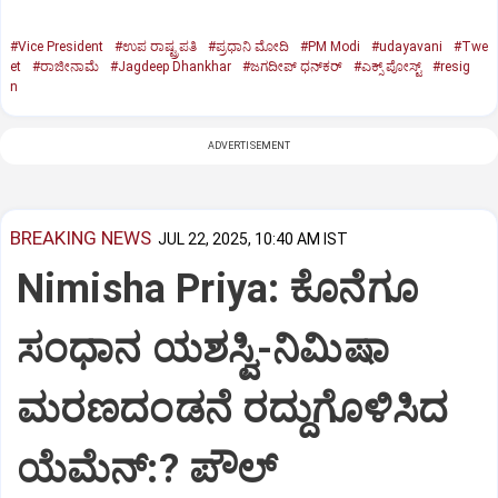
#Vice President
#ಉಪ ರಾಷ್ಟ್ರಪತಿ
#ಪ್ರಧಾನಿ ಮೋದಿ
#PM Modi
#udayavani
#Twe
et
#ರಾಜೀನಾಮೆ
#Jagdeep Dhankhar
#ಜಗದೀಪ್‌ ಧನ್‌ಕರ್‌
#ಎಕ್ಸ್‌ ಪೋಸ್ಟ್
#resig
n
ADVERTISEMENT
BREAKING NEWS
JUL 22, 2025, 10:40 AM IST
Nimisha Priya: ಕೊನೆಗೂ
ಸಂಧಾನ ಯಶಸ್ವಿ-ನಿಮಿಷಾ
ಮರಣದಂಡನೆ ರದ್ದುಗೊಳಿಸಿದ
ಯೆಮೆನ್:? ಪೌಲ್