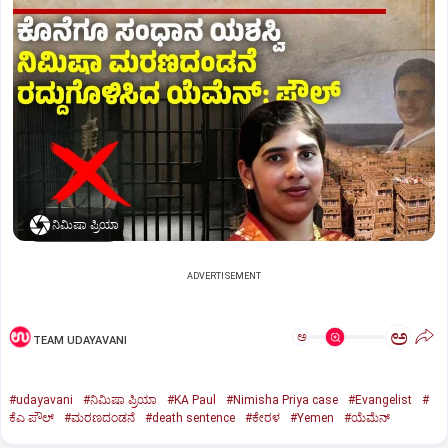
ನಿಮಿಷಾ ಪ್ರಿಯಾ
ADVERTISEMENT
ಅ
ಅ
TEAM UDAYAVANI
#udayavani
#ನಿಮಿಷಾ ಪ್ರಿಯಾ
#KA Paul
#Nimisha Priya case
#Evangelist
#
ಕೆಎ ಪೌಲ್
#ಮರಣದಂಡನೆ
#death sentence
#ಕೇರಳ
#Yemen
#ಯೆಮೆನ್‌