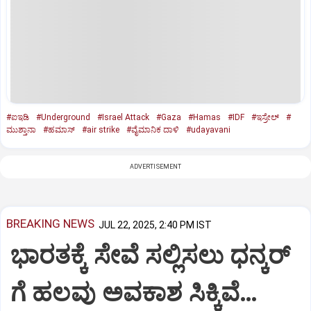
#ಐಇಡಿ
#Underground
#Israel Attack
#Gaza
#Hamas
#IDF
#ಇಸ್ರೇಲ್‌
#
ಮುಶ್ತಾನಾ
#ಹಮಾಸ್‌
#air strike
#ವೈಮಾನಿಕ ದಾಳಿ
#udayavani
ADVERTISEMENT
BREAKING NEWS
JUL 22, 2025, 2:40 PM IST
ಭಾರತಕ್ಕೆ ಸೇವೆ ಸಲ್ಲಿಸಲು ಧನ್ಕರ್‌
ಗೆ ಹಲವು ಅವಕಾಶ ಸಿಕ್ಕಿವೆ…