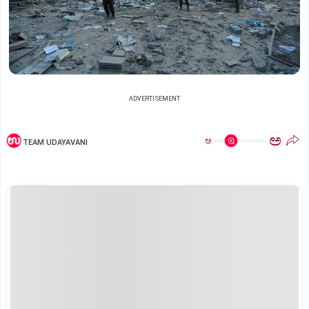
ADVERTISEMENT
ಅ
ಅ
TEAM UDAYAVANI