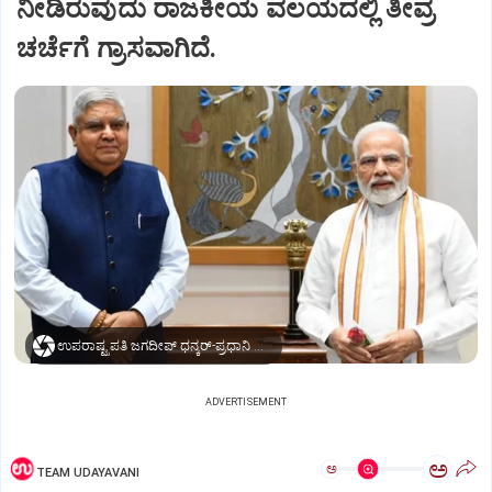
ನೀಡಿರುವುದು ರಾಜಕೀಯ ವಲಯದಲ್ಲಿ ತೀವ್ರ
ಚರ್ಚೆಗೆ ಗ್ರಾಸವಾಗಿದೆ.
ಉಪರಾಷ್ಟ್ರಪತಿ ಜಗದೀಪ್‌ ಧನ್ಕರ್-ಪ್ರಧಾನಿ ಮೋದಿ
ADVERTISEMENT
ಅ
ಅ
TEAM UDAYAVANI