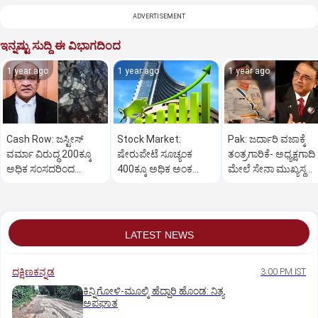
ADVERTISEMENT
ಇನ್ನಷ್ಟು ಸುದ್ದಿ ಈ ವಿಭಾಗದಿಂದ
1 year ago
1 year ago
1 year ago
Cash Row: ಜಸ್ಟೀಸ್‌
Stock Market:
Pak: ಜರ್ದಾರಿ ವಜಾಕ್ಕೆ
ವರ್ಮಾ ವಿರುದ್ಧ 200ಕ್ಕೂ
ಷೇರುಪೇಟೆ ಸೂಚ್ಯಂಕ
ತಂತ್ರಗಾರಿಕೆ- ಅಧ್ಯಕ್ಷಗಾದಿ
ಅಧಿಕ ಸಂಸದರಿಂದ
400ಕ್ಕೂ ಅಧಿಕ ಅಂಕ
ಮೇಲೆ ಸೇನಾ ಮುಖ್ಯಸ್ಥ
ಮಹಾಭಿಯೋಗಕ್ಕೆ
ಜಿಗಿತ-ದಿನಾಂತ್ಯದ
ಮುನೀರ್ ಚಿತ್ತ!
ಕೋರಿಕೆ…
ವಹಿವಾಟು ಅಂತ್ಯ
LATEST NEWS
ದಕ್ಷಿಣಕನ್ನಡ
3:00 PM IST
ಕಿನ್ನಿಗೋಳಿ-ಮೂಲ್ಕಿ ಹೆದ್ದಾರಿ ಹೊಂಡ: ನಿತ್ಯ
ಅಪಘಾತ