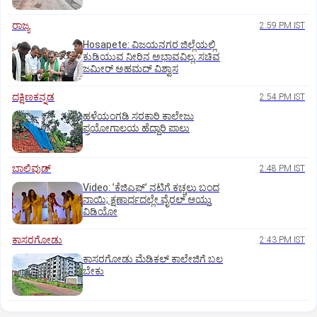
ರಾಜ್ಯ
2:59 PM IST
Hosapete: ವಿಜಯನಗರ ಜಿಲ್ಲೆಯಲ್ಲಿ
ಕುಡಿಯುವ ನೀರಿನ ಅಭಾವವಿಲ್ಲ; ಸಚಿವ
ಜಮೀರ್ ಅಹಮದ್ ವಿಶ್ವಾಸ
ದಕ್ಷಿಣಕನ್ನಡ
2:54 PM IST
ಹಳೆಯಂಗಡಿ ಸರಕಾರಿ ಕಾಲೇಜು
ಪ್ರಯೋಗಾಲಯ ಹೆದ್ದಾರಿ ಪಾಲು
ಬಾಲಿವುಡ್‌
2:48 PM IST
Video: ʼಕೆಜಿಎಫ್‌ʼ ನಟಿಗೆ ಕಚ್ಚಲು ಬಂದ
ನಾಯಿ; ಕ್ಷಣಾರ್ಧದಲ್ಲೇ ವೈರಲ್‌ ಆಯ್ತು
ವಿಡಿಯೋ
ಕಾಸರಗೋಡು
2:43 PM IST
ಕಾಸರಗೋಡು ಮೆಡಿಕಲ್‌ ಕಾಲೇಜಿಗೆ ಬಲ
ಬೇಕು