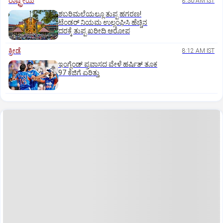
ರಾಷ್ಟ್ರೀಯ
8:30 AM IST
ಶಬರಿಮಲೆಯಲ್ಲೂ ತುಪ್ಪ ಹಗರಣ!
ಟೆಂಡರ್‌ ನಿಯಮ ಉಲ್ಲಂಘಿಸಿ ಹೆಚ್ಚಿನ
ದರಕ್ಕೆ ತುಪ್ಪ ಖರೀದಿ ಆರೋಪ
ಕ್ರೀಡೆ
8:12 AM IST
ಇಂಗ್ಲೆಂಡ್‌ ಪ್ರವಾಸದ ವೇಳೆ ಹರ್ಷಿತ್‌ ತೂಕ
97 ಕೆಜಿಗೆ ಏರಿತ್ತು