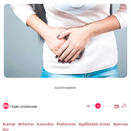
ADVERTISEMENT
ಅ
ಅ
TEAM UDAYAVANI
#cancer
#infection
#Jaundice
#Gallstones
#gallbladder stones
#pancrea
titis