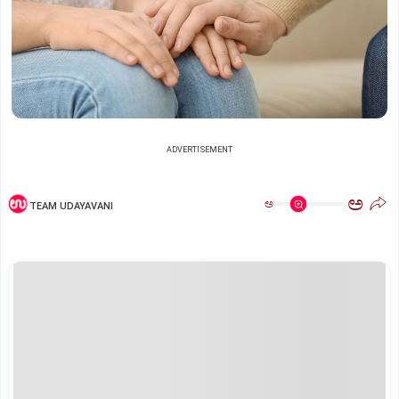
ADVERTISEMENT
ಅ
ಅ
TEAM UDAYAVANI