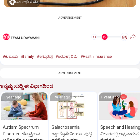
ಸಾಂದರ್ಭಿಕ ಚಿತ್ರ
ADVERTISEMENT
ಅ
ಅ
TEAM UDAYAVANI
#ಕುಟುಂಬ
#family
#ಇನ್ಶೂರೆನ್ಸ್‌
#ಆರೋಗ್ಯ ವಿಮೆ
#Health Insurance
ADVERTISEMENT
ಇನ್ನಷ್ಟು ಸುದ್ದಿ ಈ ವಿಭಾಗದಿಂದ
1 year ago
1 year ago
1 year ago
Autism Spectrum
Galactosemia;
Speech and Hearin
Disorder: ಹೆಚ್ಚುತ್ತಿರುವ
ಗ್ಯಾಲಕ್ಟೊಸೇಮಿಯಾ- ಪುಟ್ಟ
ವಿಭಾಗದಲ್ಲಿ ಲಭ್ಯವಾಗುವ