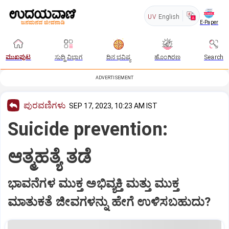
UV
English
E-Paper
ಮುಖಪುಟ
ಸುದ್ದಿ ವಿಭಾಗ
ದಿನ ಭವಿಷ್ಯ
ಹೊಂಗಿರಣ
Search
ADVERTISEMENT
ಪುರವಣಿಗಳು
SEP 17, 2023, 10:23 AM IST
Suicide prevention:
ಆತ್ಮಹತ್ಯೆ ತಡೆ
ಭಾವನೆಗಳ ಮುಕ್ತ ಅಭಿವ್ಯಕ್ತಿ ಮತ್ತು ಮುಕ್ತ
ಮಾತುಕತೆ ಜೀವಗಳನ್ನು ಹೇಗೆ ಉಳಿಸಬಹುದು?