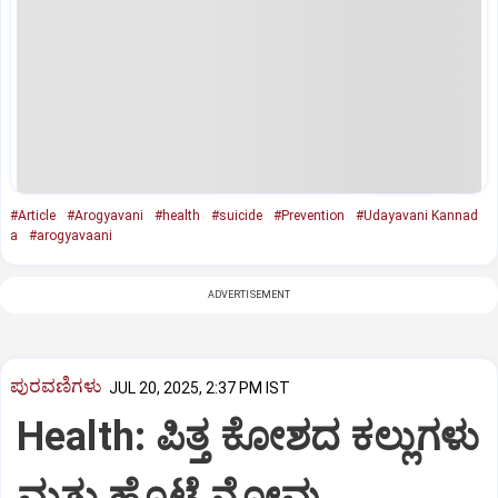
#Article
#Arogyavani
#health
#suicide
#Prevention
#Udayavani Kannad
a
#arogyavaani
ADVERTISEMENT
ಪುರವಣಿಗಳು
JUL 20, 2025, 2:37 PM IST
Health: ಪಿತ್ತ ಕೋಶದ ಕಲ್ಲುಗಳು
ಮತ್ತು ಹೊಟ್ಟೆ ನೋವು