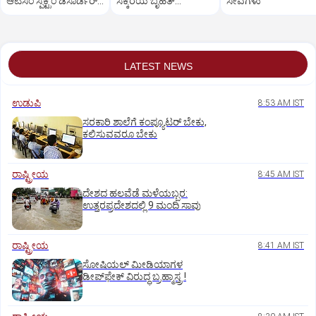
ಆಟಿಸಂ ಸ್ಪೆಕ್ಟ್ರಂ ಡಿಸಾರ್ಡರ್‌
ಸಕ್ಕರೆಯ ಬೃಹತ್‌
ಸೇವೆಗಳು
ಪ್ರಕರಣಗಳು
ಪರಿಣಾಮ!
LATEST NEWS
ಉಡುಪಿ
8:53 AM IST
ಸರಕಾರಿ ಶಾಲೆಗೆ ಕಂಪ್ಯೂಟರ್‌ ಬೇಕು,
ಕಲಿಸುವವರೂ ಬೇಕು
ರಾಷ್ಟ್ರೀಯ
8:45 AM IST
ದೇಶದ ಹಲವೆಡೆ ಮಳೆಯಬ್ಬರ:
ಉತ್ತರಪ್ರದೇಶದಲ್ಲಿ 9 ಮಂದಿ ಸಾವು
ರಾಷ್ಟ್ರೀಯ
8:41 AM IST
ಸೋಷಿಯಲ್‌ ಮೀಡಿಯಾಗಳ
ಡೀಪ್‌ಫೇಕ್‌ ವಿರುದ್ಧ ಬ್ರಹ್ಮಾಸ್ತ್ರ !