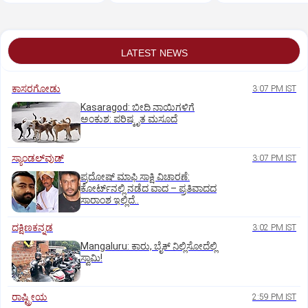
ಆಗಿರಬೇಕಾಗಿಲ್ಲ!
LATEST NEWS
ಕಾಸರಗೋಡು
3:07 PM IST
Kasaragod: ಬೀದಿ ನಾಯಿಗಳಿಗೆ
ಅಂಕುಶ: ಪರಿಷ್ಕೃತ ಮಸೂದೆ
ಸ್ಯಾಂಡಲ್‌ವುಡ್‌
3:07 PM IST
ಪ್ರದೋಷ್ ಮಾಫಿ ಸಾಕ್ಷಿ ವಿಚಾರಣೆ:
ಕೋರ್ಟ್‌ನಲ್ಲಿ ನಡೆದ ವಾದ – ಪ್ರತಿವಾದದ
ಸಾರಾಂಶ ಇಲ್ಲಿದೆ..
ದಕ್ಷಿಣಕನ್ನಡ
3:02 PM IST
Mangaluru: ಕಾರು, ಬೈಕ್‌ ನಿಲ್ಲಿಸೋದೆಲ್ಲಿ
ಸ್ವಾಮಿ!
ರಾಷ್ಟ್ರೀಯ
2:59 PM IST