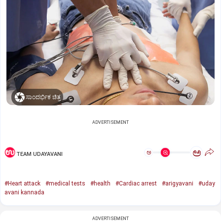
ಸಾಂದರ್ಭಿಕ ಚಿತ್ರ
ADVERTISEMENT
ಅ
ಅ
TEAM UDAYAVANI
#Heart attack
#medical tests
#health
#Cardiac arrest
#arigyavani
#uday
avani kannada
ADVERTISEMENT