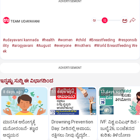
ADVERTISEMENT
ಅ
ಅ
TEAM UDAYAVANI
#udayavani kannada
#health
#women
#child
#Breastfeeding
#responsib
ility
#arogyavani
#August
#everyone
#mothers
#World Breastfeeding We
ek
ADVERTISEMENT
ಇನ್ನಷ್ಟು ಸುದ್ದಿ ಈ ವಿಭಾಗದಿಂದ
8 days ago
11 days ago
11 days ago
ಮಾನಸಿಕ ಆರೋಗ್ಯಕ್ಕೆ
Drowning Prevention
IVF: ವಿಶ್ವ ಐವಿಎಫ್‌ ದಿನ -
ಮನೋರಂಜನೆ- ತಜ್ಞರ
Day: ನೀರಿನಲ್ಲಿ ಅಪಾಯ;
ಜುಲೈ 26; ಬಂಜೆತನದ
ಅಧ್ಯಯನ
ರಕ್ಷಿಸಲು ನೀವು ವೈದ್ಯರೇ
ಕುರಿತು ತಿಳಿಯೋಣ