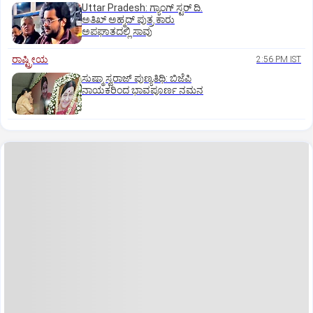
Uttar Pradesh: ಗ್ಯಾಂಗ್ ಸ್ಟರ್‌ ದಿ.
ಅತಿಖ್ ಅಹ್ಮದ್ ಪುತ್ರ ಕಾರು
ಅಪಘಾತದಲ್ಲಿ ಸಾವು
ರಾಷ್ಟ್ರೀಯ
2:56 PM IST
ಸುಷ್ಮಾ ಸ್ವರಾಜ್ ಪುಣ್ಯತಿಥಿ: ಬಿಜೆಪಿ
ನಾಯಕರಿಂದ ಭಾವಪೂರ್ಣ ನಮನ