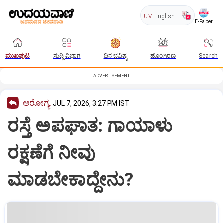
UV
English
E-Paper
ಮುಖಪುಟ
ಸುದ್ದಿ ವಿಭಾಗ
ದಿನ ಭವಿಷ್ಯ
ಹೊಂಗಿರಣ
Search
ADVERTISEMENT
ಆರೋಗ್ಯ
JUL 7, 2026, 3:27 PM IST
ರಸ್ತೆ ಅಪಘಾತ: ಗಾಯಾಳು
ರಕ್ಷಣೆಗೆ ನೀವು
ಮಾಡಬೇಕಾದ್ದೇನು?