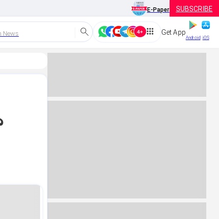
SUBSCRIBE
E-Paper
Get App
h News
Android
iOS