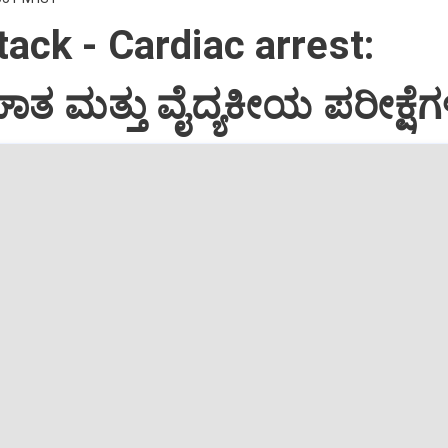
tack - Cardiac arrest:
 ಮತ್ತು ವೈದ್ಯಕೀಯ ಪರೀಕ್ಷೆಗ