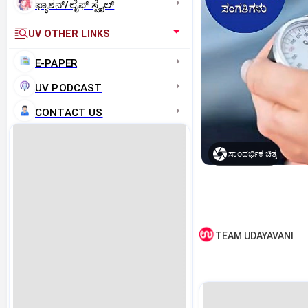
ಫ್ಯಾಶನ್/ಲೈಫ್‌ ಸ್ಟೈಲ್
UV OTHER LINKS
E-PAPER
UV PODCAST
CONTACT US
ಸಾಂದರ್ಭಿಕ ಚಿತ್ರ
TEAM UDAYAVANI