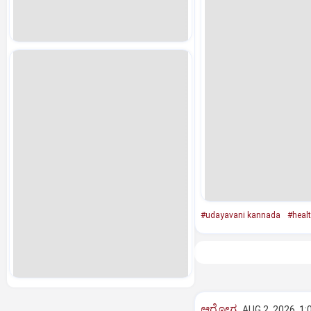
#udayavani kannada
#heal
ಆರೋಗ್ಯ
AUG 2, 2026, 1: