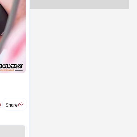
ಅ
Share