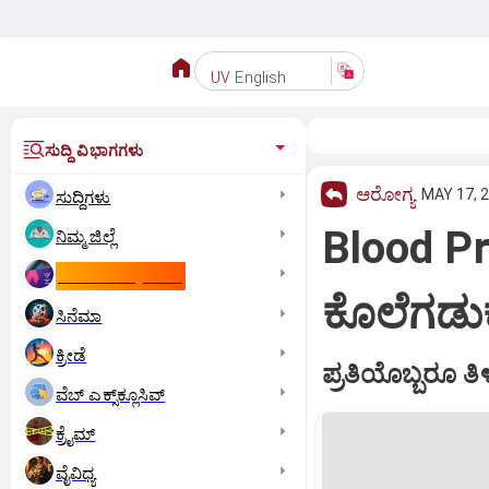
English
UV
ಸುದ್ದಿ ವಿಭಾಗಗಳು
ಆರೋಗ್ಯ
MAY 17, 2
ಸುದ್ದಿಗಳು
Blood Pre
ನಿಮ್ಮ ಜಿಲ್ಲೆ
ಕಾಮನ್‌ ವೆಲ್ತ್‌ ಗೇಮ್ಸ್‌
ಕೊಲೆಗಡುಕ
ಸಿನೆಮಾ
ಕ್ರೀಡೆ
ಪ್ರತಿಯೊಬ್ಬರೂ 
ವೆಬ್ ಎಕ್ಸ್‌ಕ್ಲೂಸಿವ್
ಕ್ರೈಮ್
ವೈವಿಧ್ಯ