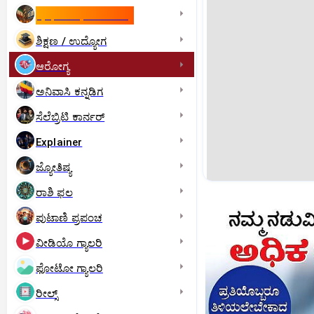
ಇಸ್ರೇಲ್- ಇರಾನ್‌ ಯುದ್ಧ
ಶಿಕ್ಷಣ / ಉದ್ಯೋಗ
ಆರೋಗ್ಯ
ಅನಿವಾಸಿ ಕನ್ನಡಿಗ
ಸೆಲೆಬ್ರಿಟಿ ಕಾರ್ನರ್‌
Explainer
ಜ್ಯೋತಿಷ್ಯ
ರಾಶಿ ಫಲ
ಪುಟಾಣಿ ಪ್ರಪಂಚ
ವೀಡಿಯೊ ಗ್ಯಾಲರಿ
ಫೋಟೋ ಗ್ಯಾಲರಿ
ರೀಲ್ಸ್