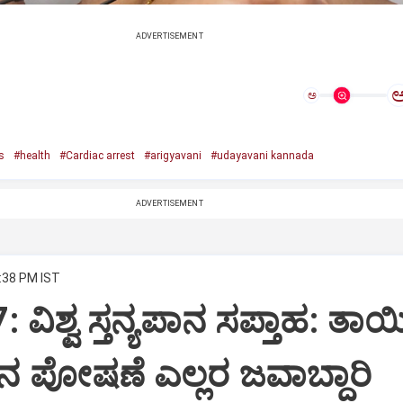
ADVERTISEMENT
ಅ
s
#health
#Cardiac arrest
#arigyavani
#udayavani kannada
ADVERTISEMENT
2:38 PM IST
-7: ವಿಶ್ವ ಸ್ತನ್ಯಪಾನ ಸಪ್ತಾಹ: ತ
ನ ಪೋಷಣೆ ಎಲ್ಲರ ಜವಾಬ್ದಾರಿ