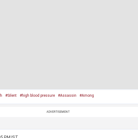
th
#Silent
#high blood pressure
#Assassin
#Among
ADVERTISEMENT
05 PM IST