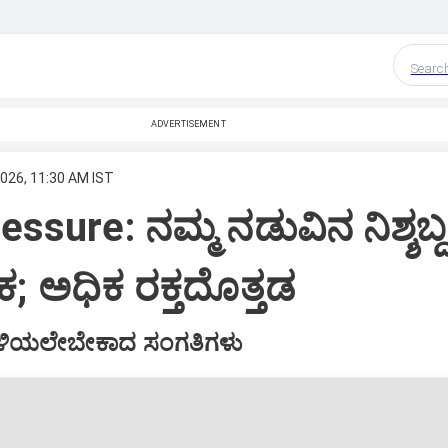
Searc
ADVERTISEMENT
026, 11:30 AM IST
ssure: ನಮ್ಮ ನಡುವಿನ ನಿಶ್ಶಬ್ದ
; ಅಧಿಕ ರಕ್ತದೊತ್ತಡ
ತಿಳಿಯಲೇಬೇಕಾದ ಸಂಗತಿಗಳು