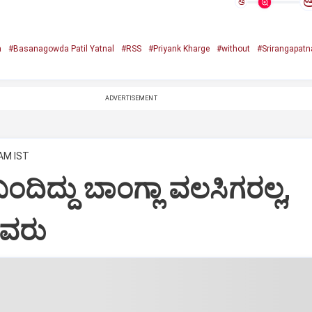
ಅ
a
#Basanagowda Patil Yatnal
#RSS
#Priyank Kharge
#without
#Srirangapatn
ADVERTISEMENT
 AM IST
 ಬಂದಿದ್ದು ಬಾಂಗ್ಲಾ ವಲಸಿಗರಲ್ಲ,
ವರು