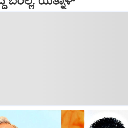
್ದೆ ಬರಲ್ಲ: ಯತ್ನಾಳ್‌