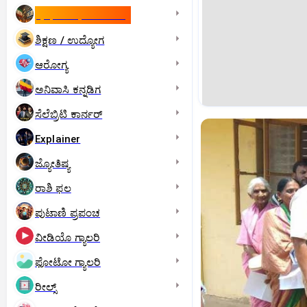
ಇಸ್ರೇಲ್- ಇರಾನ್‌ ಯುದ್ಧ
ಶಿಕ್ಷಣ / ಉದ್ಯೋಗ
ಆರೋಗ್ಯ
ಅನಿವಾಸಿ ಕನ್ನಡಿಗ
ಸೆಲೆಬ್ರಿಟಿ ಕಾರ್ನರ್‌
Explainer
ಜ್ಯೋತಿಷ್ಯ
ರಾಶಿ ಫಲ
ಪುಟಾಣಿ ಪ್ರಪಂಚ
ವೀಡಿಯೊ ಗ್ಯಾಲರಿ
ಫೋಟೋ ಗ್ಯಾಲರಿ
ರೀಲ್ಸ್