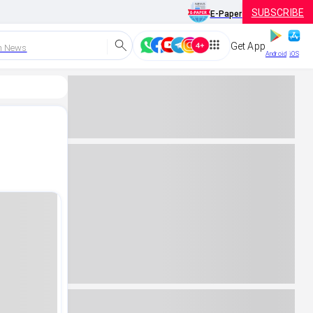
SUBSCRIBE
E-Paper
Get App
h News
Android
iOS