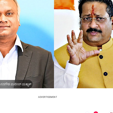
 ಬಸನಗೌಡ ಪಾಟೀಲ್‌ ಯತ್ನಾಳ್‌
ADVERTISEMENT