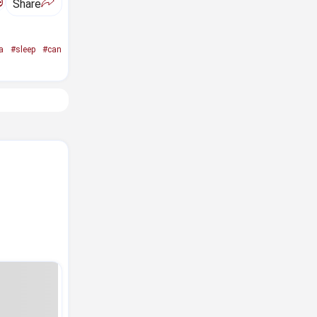
ಅ
Share
a
#sleep
#can