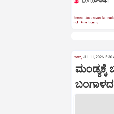
TEAM UDAYAVANI
#news
#udayavani kannad
not
#mentioning
ರಾಜ್ಯ
JUL 11, 2026, 5:30
ಮಂಡ್ಯಕ್ಕೆ
ಬಂಗಾಳದ