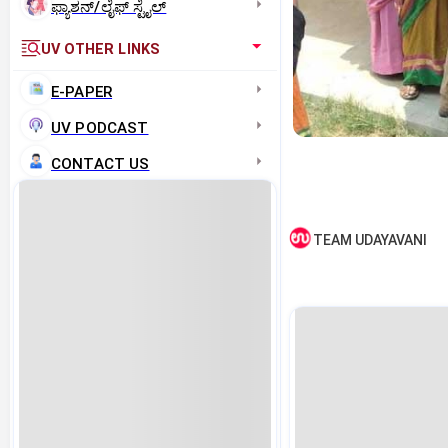
ಫ್ಯಾಶನ್/ಲೈಫ್‌ ಸ್ಟೈಲ್
UV OTHER LINKS
E-PAPER
UV PODCAST
CONTACT US
TEAM UDAYAVANI