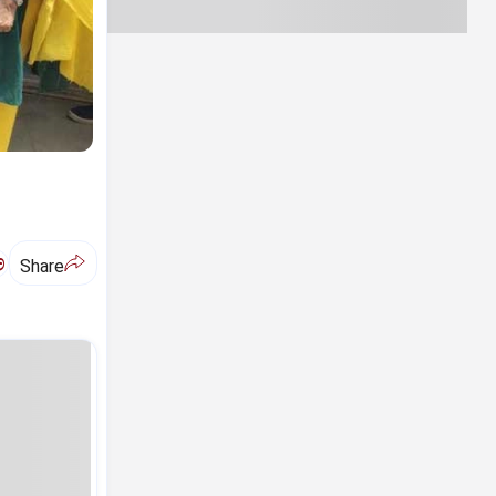
ಅ
Share