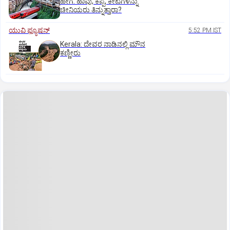
ಹೇಗೆ: ಹಾವು, ಕಪ್ಪೆ, ಕೀಟಗಳನ್ನು
ಚೀನಿಯರು ತಿನ್ನುತ್ತಾರಾ?
ಯುವಿ ಫ್ಯೂಷನ್
5:52 PM IST
Kerala: ದೇವರ ನಾಡಿನಲ್ಲಿ ಮೌನ
ಕಣ್ಣೀರು