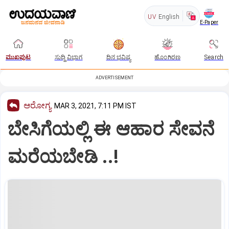
UV
English
E-Paper
ಮುಖಪುಟ
ಸುದ್ದಿ ವಿಭಾಗ
ದಿನ ಭವಿಷ್ಯ
ಹೊಂಗಿರಣ
Search
ADVERTISEMENT
ಆರೋಗ್ಯ
MAR 3, 2021, 7:11 PM IST
ಬೇಸಿಗೆಯಲ್ಲಿ ಈ ಆಹಾರ ಸೇವನೆ
ಮರೆಯಬೇಡಿ ..!