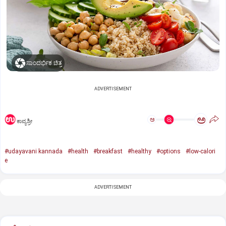
ಸಾಂದರ್ಭಿಕ ಚಿತ್ರ
ADVERTISEMENT
ಅ
ಅ
ಕಾವ್ಯಶ್ರೀ
#udayavani kannada
#health
#breakfast
#healthy
#options
#low-calori
e
ADVERTISEMENT