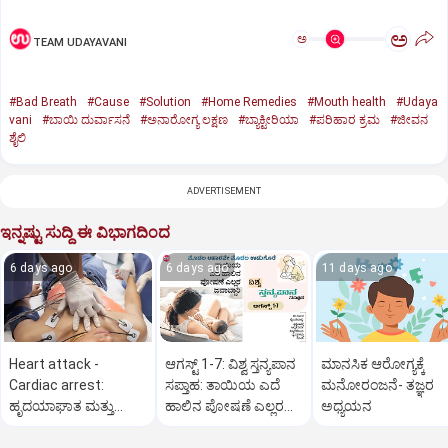
ಅ
ಅ
TEAM UDAYAVANI
#Bad Breath
#Cause
#Solution
#Home Remedies
#Mouth health
#Udaya
vani
#ಬಾಯಿ ದುರ್ವಾಸನೆ
#ಅನಾರೋಗ್ಯ ಲಕ್ಷಣ
#ಬ್ಯಾಕ್ಟೀರಿಯಾ
#ಪರಿಹಾರ ಕ್ರಮ
#ಜೀವನ
ಶೈಲಿ
ADVERTISEMENT
ಇನ್ನಷ್ಟು ಸುದ್ದಿ ಈ ವಿಭಾಗದಿಂದ
6 days ago
6 days ago
11 days ago
Heart attack -
ಆಗಸ್ಟ್‌ 1-7: ವಿಶ್ವ ಸ್ತನ್ಯಪಾನ
ಮಾನಸಿಕ ಆರೋಗ್ಯಕ್ಕೆ
Cardiac arrest:
ಸಪ್ತಾಹ: ತಾಯಿಯ ಎದೆ
ಮನೋರಂಜನೆ- ತಜ್ಞರ
ಹೃದಯಾಘಾತ ಮತ್ತು
ಹಾಲಿನ ಪೋಷಣೆ ಎಲ್ಲರ
ಅಧ್ಯಯನ
ವೈದ್ಯಕೀಯ ಪರೀಕ್ಷೆಗಳು
ಜವಾಬ್ದಾರಿ