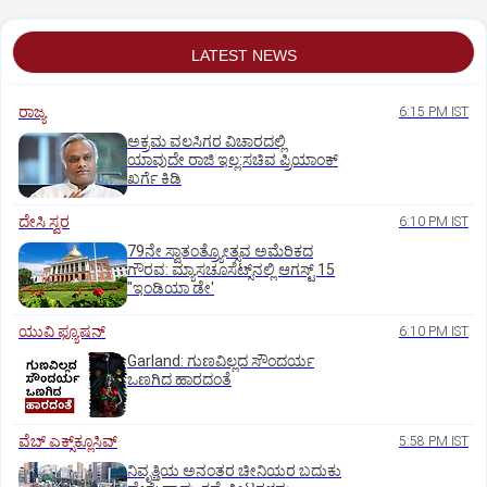
LATEST NEWS
ರಾಜ್ಯ
6:15 PM IST
ಅಕ್ರಮ ವಲಸಿಗರ ವಿಚಾರದಲ್ಲಿ
ಯಾವುದೇ ರಾಜಿ ಇಲ್ಲ:ಸಚಿವ ಪ್ರಿಯಾಂಕ್
ಖರ್ಗೆ ಕಿಡಿ
ದೇಸಿ ಸ್ವರ
6:10 PM IST
79ನೇ ಸ್ವಾತಂತ್ರ್ಯೋತ್ಸವ ಅಮೆರಿಕದ
ಗೌರವ: ಮ್ಯಾಸಚೂಸೆಟ್ಸ್‌ನಲ್ಲಿ ಆಗಸ್ಟ್‌ 15
"ಇಂಡಿಯಾ ಡೇ'
ಯುವಿ ಫ್ಯೂಷನ್
6:10 PM IST
Garland: ಗುಣವಿಲ್ಲದ ಸೌಂದರ್ಯ
ಒಣಗಿದ ಹಾರದಂತೆ
ವೆಬ್ ಎಕ್ಸ್‌ಕ್ಲೂಸಿವ್
5:58 PM IST
ನಿವೃತ್ತಿಯ ಅನಂತರ ಚೀನಿಯರ ಬದುಕು