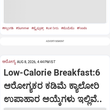
#ಕಲ್ಲಂಗಡಿ
#Summer
#ಟ್ರೈಪ್ರೂಟ್ಸ್
#ಎಳ ನೀರು
#ಟೊಮೆಟೊ
#Foods
ADVERTISEMENT
ಆರೋಗ್ಯ
AUG 8, 2026, 4:44 PM IST
Low-Calorie Breakfast:6
ಆರೋಗ್ಯಕರ ಕಡಿಮೆ ಕ್ಯಾಲೋರಿ
ಉಪಾಹಾರ ಆಯ್ಕೆಗಳು ಇಲ್ಲಿವೆ..