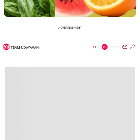
ADVERTISEMENT
ಅ
ಅ
TEAM UDAYAVANI