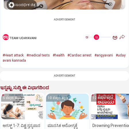
ಸಾಂದರ್ಭಿಕ ಚಿತ್ರ
ADVERTISEMENT
ಅ
ಅ
TEAM UDAYAVANI
#Heart attack
#medical tests
#health
#Cardiac arrest
#arigyavani
#uday
avani kannada
ADVERTISEMENT
ಇನ್ನಷ್ಟು ಸುದ್ದಿ ಈ ವಿಭಾಗದಿಂದ
5 days ago
10 days ago
12 days ago
ಆಗಸ್ಟ್‌ 1-7: ವಿಶ್ವ ಸ್ತನ್ಯಪಾನ
ಮಾನಸಿಕ ಆರೋಗ್ಯಕ್ಕೆ
Drowning Preventio