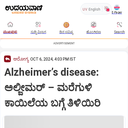
UV
English
E-Paper
ಮುಖಪುಟ
ಸುದ್ದಿ ವಿಭಾಗ
ದಿನ ಭವಿಷ್ಯ
ಹೊಂಗಿರಣ
Search
ADVERTISEMENT
ಆರೋಗ್ಯ
OCT 6, 2024, 4:03 PM IST
Alzheimer’s disease:
ಅಲ್ಜೀಮರ್ – ಮರೆಗುಳಿ
ಕಾಯಿಲೆಯ ಬಗ್ಗೆ ತಿಳಿಯಿರಿ