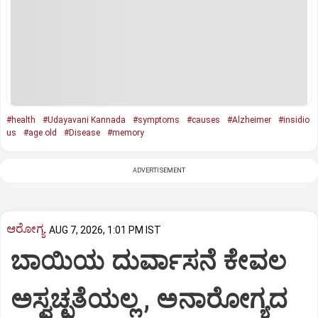
#health
#Udayavani Kannada
#symptoms
#causes
#Alzheimer
#insidio
us
#age old
#Disease
#memory
ADVERTISEMENT
ಆರೋಗ್ಯ
AUG 7, 2026, 1:01 PM IST
ಬಾಯಿಯ ದುರ್ವಾಸನೆ ಕೇವಲ
ಅಸ್ವಚ್ಛತೆಯಲ್ಲ , ಅನಾರೋಗ್ಯದ