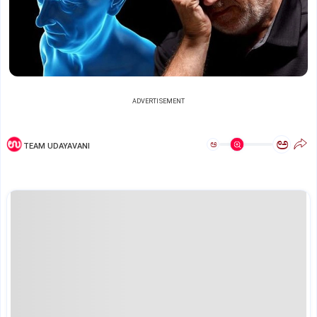
ADVERTISEMENT
ಅ
ಅ
TEAM UDAYAVANI