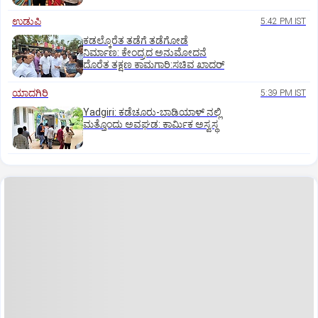
ಉಡುಪಿ
5:42 PM IST
ಕಡಲ್ಕೊರೆತ ತಡೆಗೆ ತಡೆಗೋಡೆ
ನಿರ್ಮಾಣ: ಕೇಂದ್ರದ ಅನುಮೋದನೆ
ದೊರೆತ ತಕ್ಷಣ ಕಾಮಗಾರಿ:ಸಚಿವ ಖಾದರ್
ಯಾದಗಿರಿ
5:39 PM IST
Yadgiri: ಕಡೆಚೂರು-ಬಾಡಿಯಾಳ್ ನಲ್ಲಿ
ಮತ್ತೊಂದು ಅವಘಡ: ಕಾರ್ಮಿಕ ಅಸ್ವಸ್ಥ