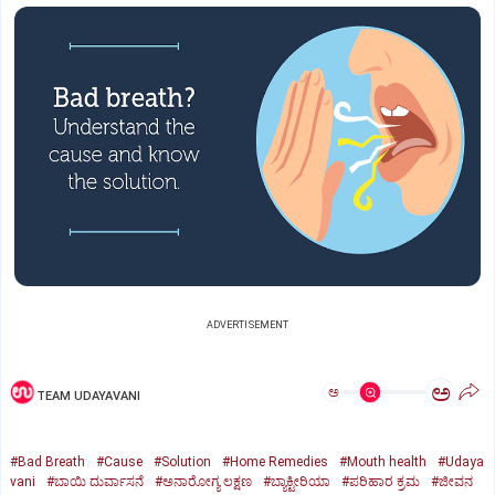
ADVERTISEMENT
ಅ
ಅ
TEAM UDAYAVANI
#Bad Breath
#Cause
#Solution
#Home Remedies
#Mouth health
#Udaya
vani
#ಬಾಯಿ ದುರ್ವಾಸನೆ
#ಅನಾರೋಗ್ಯ ಲಕ್ಷಣ
#ಬ್ಯಾಕ್ಟೀರಿಯಾ
#ಪರಿಹಾರ ಕ್ರಮ
#ಜೀವನ