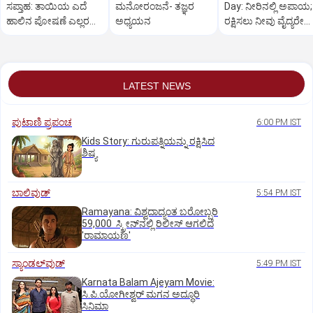
ಸಪ್ತಾಹ: ತಾಯಿಯ ಎದೆ
ಮನೋರಂಜನೆ- ತಜ್ಞರ
Day: ನೀರಿನಲ್ಲಿ ಅಪಾಯ;
ಹಾಲಿನ ಪೋಷಣೆ ಎಲ್ಲರ
ಅಧ್ಯಯನ
ರಕ್ಷಿಸಲು ನೀವು ವೈದ್ಯರೇ
ಜವಾಬ್ದಾರಿ
ಆಗಿರಬೇಕಾಗಿಲ್ಲ!
LATEST NEWS
ಪುಟಾಣಿ ಪ್ರಪಂಚ
6:00 PM IST
Kids Story: ಗುರುಪತ್ನಿಯನ್ನು ರಕ್ಷಿಸಿದ
ಶಿಷ್ಯ
ಬಾಲಿವುಡ್‌
5:54 PM IST
Ramayana: ವಿಶ್ವದಾದ್ಯಂತ ಬರೋಬ್ಬರಿ
59,000 ಸ್ಕ್ರೀನ್‌ನಲ್ಲಿ ರಿಲೀಸ್‌ ಆಗಲಿದೆ
'ರಾಮಾಯಣ'
ಸ್ಯಾಂಡಲ್‌ವುಡ್‌
5:49 PM IST
Karnata Balam Ajeyam Movie:
ಸಿ.ಪಿ.ಯೋಗೀಶ್ವರ್‌ ಮಗನ ಅದ್ಧೂರಿ
ಸಿನಿಮಾ