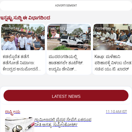
ADVERTISEMENT
ಇನ್ನಷ್ಟು ಸುದ್ದಿ ಈ ವಿಭಾಗದಿಂದ
Yesterday
Yesterday
Yesterday
ಕಡಲ್ಕೊರೆತ ತಡೆಗೆ
ಮುದರಂಗಡಿಯಲ್ಲಿ
Kaup: ಮಳೆಹಾನಿ
ತಡೆಗೋಡೆ ನಿರ್ಮಾಣ:
ಹಾಡಹಗಲೇ ಶೂಟೌಟ್:‌
ಪರಿಹಾರಕ್ಕೆ ವಿಳಂಬ ಬೇಡ
ಕೇಂದ್ರದ ಅನುಮೋದನೆ
ಉದ್ಯಮಿ ಡೇವಿಡ್‌
ಸಚಿವ ಯು.ಟಿ. ಖಾದರ್
ದೊರೆತ ತಕ್ಷಣ
ಡಿಸೋಜಾಗೆ ಗುಂಡಿಕ್ಕಿ ಹತ್ಯೆ
ಕಾಮಗಾರಿ:ಸಚಿವ ಖಾದರ್
LATEST NEWS
ರಾಷ್ಟ್ರೀಯ
11:10 AM IST
ಗ್ರಾಮೀಣದಲ್ಲಿ ವೈದ್ಯರ ಸೇವೆಗೆ ಏಕರೂಪ
ನೀತಿ ಅಗತ್ಯ: ಸುಪ್ರೀಂಕೋರ್ಟ್‌