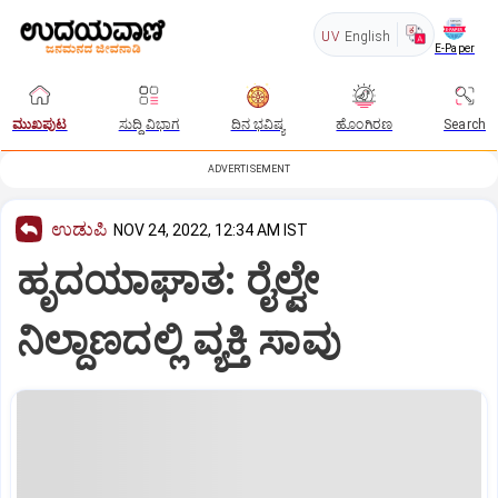
UV
English
E-Paper
ಮುಖಪುಟ
ಸುದ್ದಿ ವಿಭಾಗ
ದಿನ ಭವಿಷ್ಯ
ಹೊಂಗಿರಣ
Search
ADVERTISEMENT
ಉಡುಪಿ
NOV 24, 2022, 12:34 AM IST
ಹೃದಯಾಘಾತ: ರೈಲ್ವೇ
ನಿಲ್ದಾಣದಲ್ಲಿ ವ್ಯಕ್ತಿ ಸಾವು