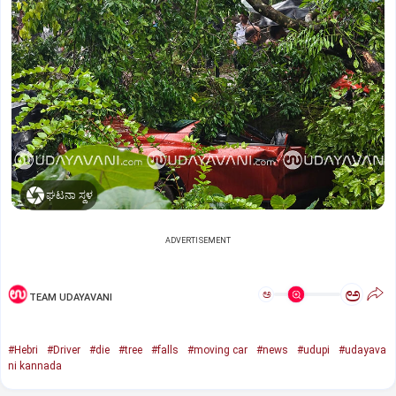
ಘಟನಾ ಸ್ಥಳ
ADVERTISEMENT
ಅ
ಅ
TEAM UDAYAVANI
#Hebri
#Driver
#die
#tree
#falls
#moving car
#news
#udupi
#udayava
ni kannada