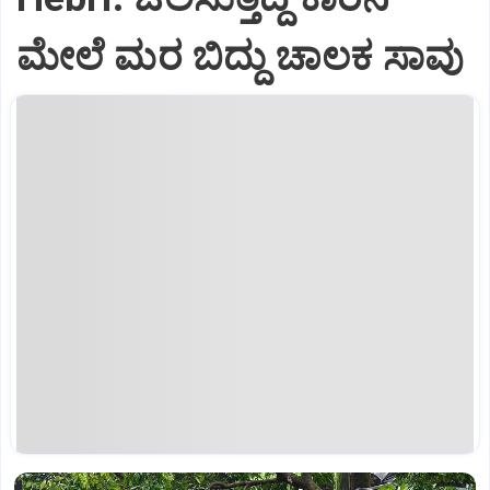
ಮೇಲೆ ಮರ ಬಿದ್ದು ಚಾಲಕ ಸಾವು