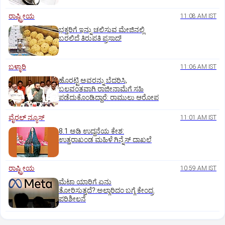
ರಾಷ್ಟ್ರೀಯ
11:08 AM IST
ಭಕ್ತರಿಗೆ ಇನ್ನು ಚಲಿಸುವ ಮೇಜಿನಲ್ಲಿ
ಬರಲಿದೆ ತಿರುಪತಿ ಪ್ರಸಾದ!
ಬಳ್ಳಾರಿ
11:06 AM IST
ಹೊರಟ್ಟಿ ಅವರನ್ನು ಬೆದರಿಸಿ,
ಬಲವಂತವಾಗಿ ರಾಜೀನಾಮೆಗೆ ಸಹಿ
ಪಡೆದುಕೊಂಡಿದ್ದಾರೆ: ರಾಮುಲು ಆರೋಪ
ವೈರಲ್ ನ್ಯೂಸ್
11:01 AM IST
8.1 ಅಡಿ ಉದ್ದನೆಯ ಕೇಶ:
ಉತ್ತರಾಖಂಡ ಮಹಿಳೆ ಗಿನ್ನೆಸ್‌ ದಾಖಲೆ
ರಾಷ್ಟ್ರೀಯ
10:59 AM IST
ಮೆಟಾ ಯಾರಿಗೆ ಏನು
ತೋರಿಸುತ್ತದೆ?:ಅಲ್ಗಾರಿದಂ ಬಗ್ಗೆ ಕೇಂದ್ರ
ಪರಿಶೀಲನೆ