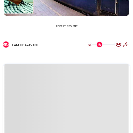
ADVERTISEMENT
ಅ
ಅ
TEAM UDAYAVANI