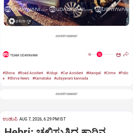
ಘಟನಾ ಸ್ಥಳ
ADVERTISEMENT
ಅ
ಅ
TEAM UDAYAVANI
#Shirva
#Road Accident
#Udupi
#Car Accident
#Manipal
#Crime
#Polic
e
#Shirva News
#Karnataka
#udayavani kannada
ADVERTISEMENT
ಉಡುಪಿ
AUG 7, 2026, 6:29 PM IST
Hebri: ಚಲಿಸುತ್ತಿದ್ದ ಕಾರಿನ