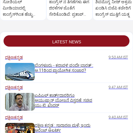
ಸೋಶಿಯಲ್‌
ಕಾಂಗ್ರೆಸ್ ನ ತಿಗಣೆಗಳು ಈಗ
ಶಿವಮೊಗ್ಗ: ನೀಟ್ ಅಕ್ರಮ
ಮೀಡಿಯಾದಲ್ಲಿ
ಜಿರಳೆಗಳ ಜೊತೆಗೆ
ಖಂಡಿಸಿ ಬಿಜೆಪಿ ಕಚೇರಿಗೆ
ಕಾಂಗ್ರೆಸ್‌ಗಿಂತ ಹೆಚ್ಚು
ಸೇರಿಕೊಂಡಿವೆ: ಪ್ರತಾಪ್
ಕಾಂಗ್ರೆಸ್ ಮುತ್ತಿಗೆ ಯತ್ನ
ಫಾಲೋವರ್ಸ್‌ ನನಗಿದ್ದಾರೆ:
ಸಿಂಹ ವಾಗ್ದಾಳಿ
ಪ್ರತಾಪ್‌ ಸಿಂಹ
LATEST NEWS
ದಕ್ಷಿಣಕನ್ನಡ
9:50 AM IST
ಬೆಂಗಳೂರು - ಕರಾವಳಿ ವಂದೇ ಭಾರತ್‌ :
ಆ.11ರಿಂದ ಪ್ರಾಯೋಗಿಕ ಸಂಚಾರ?
ದಕ್ಷಿಣಕನ್ನಡ
9:47 AM IST
ಎಪಿಎಲ್‌ ಕಾರ್ಡ್‌ದಾರರಿಗೂ
ಆಯುಷ್ಮಾನ್‌ ಯೋಜನೆ ವಿಸ್ತರಣೆ: ಸಚಿವ
ಯು.ಟಿ. ಖಾದರ್
ದಕ್ಷಿಣಕನ್ನಡ
9:40 AM IST
ದಕ್ಷಿಣ ಕನ್ನಡ : ಸಾಧಾರಣ ಮಳೆ; ಇಂದು
ಆರೆಂಜ್‌ ಅಲರ್ಟ್