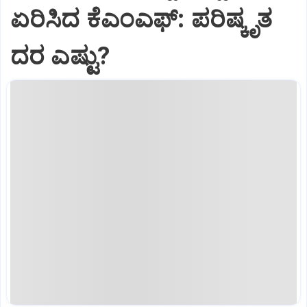
ಏರಿಸಿದ ಕೆಎಂಎಫ್:‌ ಪರಿಷ್ಕೃತ
ದರ ಎಷ್ಟು?