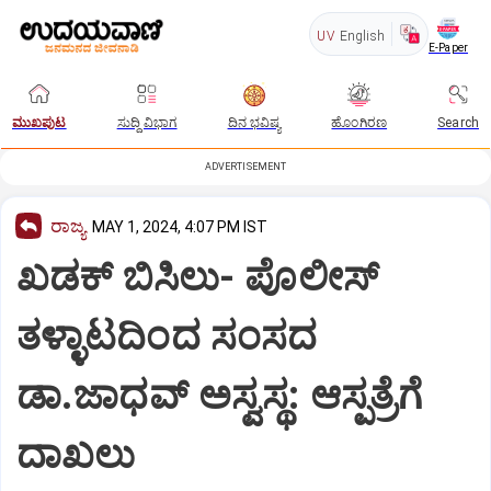
UV
English
E-Paper
ಮುಖಪುಟ
ಸುದ್ದಿ ವಿಭಾಗ
ದಿನ ಭವಿಷ್ಯ
ಹೊಂಗಿರಣ
Search
ADVERTISEMENT
ರಾಜ್ಯ
MAY 1, 2024, 4:07 PM IST
ಖಡಕ್ ಬಿಸಿಲು- ಪೊಲೀಸ್
ತಳ್ಳಾಟದಿಂದ ಸಂಸದ
ಡಾ.‌ಜಾಧವ್ ಅಸ್ವಸ್ಥ: ಆಸ್ಪತ್ರೆಗೆ
ದಾಖಲು