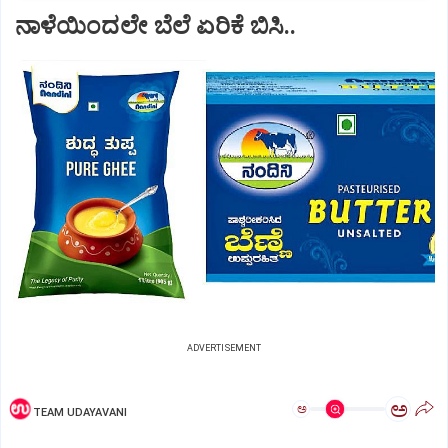
ನಾಳೆಯಿಂದಲೇ ಬೆಲೆ ಏರಿಕೆ ಬಿಸಿ..
ADVERTISEMENT
ಅ
ಅ
TEAM UDAYAVANI