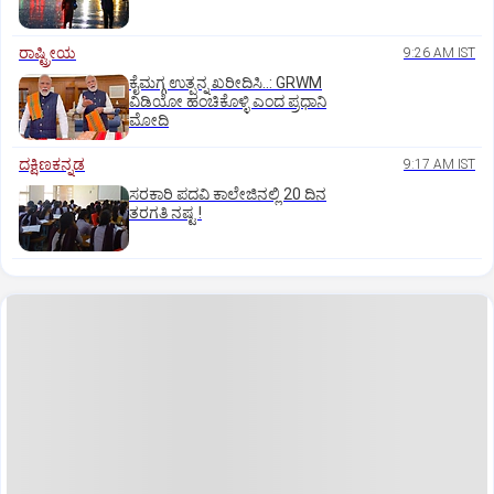
ರಾಷ್ಟ್ರೀಯ
9:26 AM IST
ಕೈಮಗ್ಗ ಉತ್ಪನ್ನ ಖರೀದಿಸಿ..: GRWM
ವಿಡಿಯೋ ಹಂಚಿಕೊಳ್ಳಿ ಎಂದ ಪ್ರಧಾನಿ
ಮೋದಿ
ದಕ್ಷಿಣಕನ್ನಡ
9:17 AM IST
ಸರಕಾರಿ ಪದವಿ ಕಾಲೇಜಿನಲ್ಲಿ 20 ದಿನ
ತರಗತಿ ನಷ್ಟ !