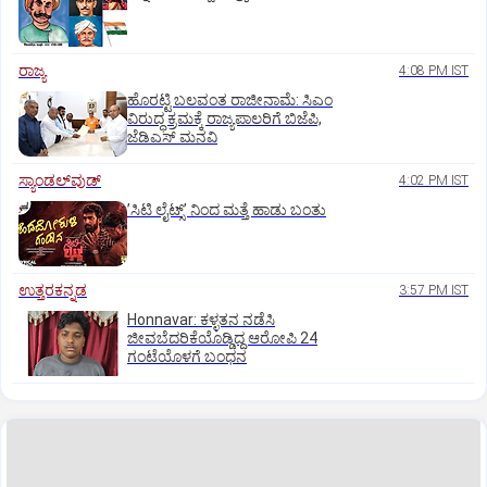
ರಾಜ್ಯ
4:08 PM IST
ಹೊರಟ್ಟಿ ಬಲವಂತ ರಾಜೀನಾಮೆ: ಸಿಎಂ
ವಿರುದ್ಧ ಕ್ರಮಕ್ಕೆ ರಾಜ್ಯಪಾಲರಿಗೆ ಬಿಜೆಪಿ,
ಜೆಡಿಎಸ್ ಮನವಿ
ಸ್ಯಾಂಡಲ್‌ವುಡ್‌
4:02 PM IST
ʼಸಿಟಿ ಲೈಟ್ಸ್‌ʼ ನಿಂದ ಮತ್ತೆ ಹಾಡು ಬಂತು
ಉತ್ತರಕನ್ನಡ
3:57 PM IST
Honnavar: ಕಳ್ಳತನ ನಡೆಸಿ
ಜೀವಬೆದರಿಕೆಯೊಡ್ಡಿದ್ದ ಆರೋಪಿ 24
ಗಂಟೆಯೊಳಗೆ ಬಂಧನ