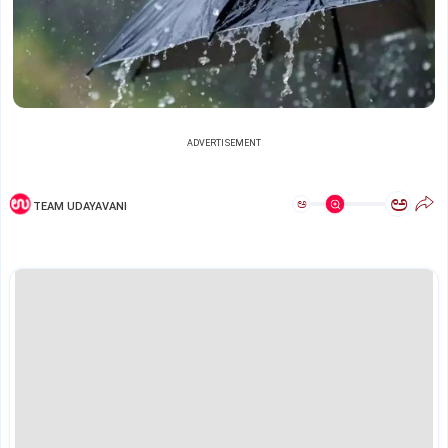
ADVERTISEMENT
ಅ
ಅ
TEAM UDAYAVANI