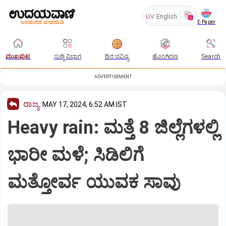
UV
English
E-Paper
ಮುಖಪುಟ
ಸುದ್ದಿ ವಿಭಾಗ
ದಿನ ಭವಿಷ್ಯ
ಹೊಂಗಿರಣ
Search
ADVERTISEMENT
ರಾಜ್ಯ
MAY 17, 2024, 6:52 AM IST
Heavy rain: ಮತ್ತೆ 8 ಜಿಲ್ಲೆಗಳಲ್ಲಿ
ಭಾರೀ ಮಳೆ; ಸಿಡಿಲಿಗೆ
ಮತ್ತೋರ್ವ ಯುವಕ ಸಾವು