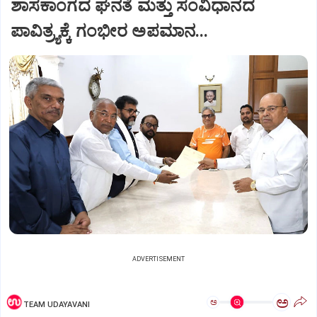
ಶಾಸಕಾಂಗದ ಘನತೆ ಮತ್ತು ಸಂವಿಧಾನದ
ಪಾವಿತ್ರ್ಯಕ್ಕೆ ಗಂಭೀರ ಅಪಮಾನ...
ADVERTISEMENT
ಅ
ಅ
TEAM UDAYAVANI