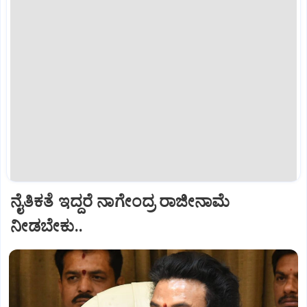
ನೈತಿಕತೆ ಇದ್ದರೆ ನಾಗೇಂದ್ರ ರಾಜೀನಾಮೆ
ನೀಡಬೇಕು..