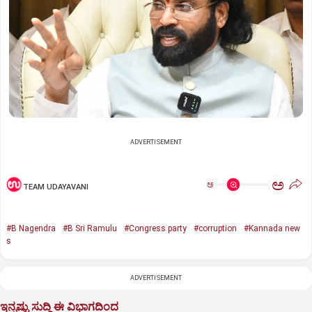
ADVERTISEMENT
ಅ
ಅ
TEAM UDAYAVANI
#B Nagendra
#B Sri Ramulu
#Congress party
#corruption
#Kannada new
s
ADVERTISEMENT
ಇನ್ನಷ್ಟು ಸುದ್ದಿ ಈ ವಿಭಾಗದಿಂದ