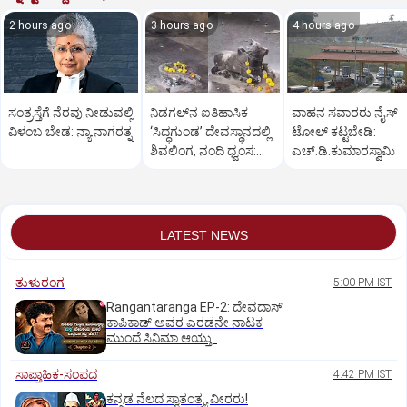
2 hours ago
3 hours ago
4 hours ago
ಸಂತ್ರಸ್ತೆಗೆ ನೆರವು ನೀಡುವಲ್ಲಿ
ನಿಡಗಲ್‌ನ ಐತಿಹಾಸಿಕ
ವಾಹನ ಸವಾರರು ನೈಸ್‌
ವಿಳಂಬ ಬೇಡ: ನ್ಯಾ.ನಾಗರತ್ನ
‘ಸಿದ್ಧಗುಂಡ’ ದೇವಸ್ಥಾನದಲ್ಲಿ
ಟೋಲ್‌ ಕಟ್ಟಬೇಡಿ:
ಶಿವಲಿಂಗ, ನಂದಿ ಧ್ವಂಸ:
ಎಚ್‌.ಡಿ.ಕುಮಾರಸ್ವಾಮಿ
ಆಕ್ರೋಶ
LATEST NEWS
ತುಳುರಂಗ
5:00 PM IST
Rangantaranga EP-2: ದೇವದಾಸ್
ಕಾಪಿಕಾಡ್‌ ಅವರ ಎರಡನೇ ನಾಟಕ
ಮುಂದೆ ಸಿನಿಮಾ ಆಯ್ತು..
ಸಾಪ್ತಾಹಿಕ-ಸಂಪದ
4:42 PM IST
ಕನ್ನಡ ನೆಲದ ಸ್ವಾತಂತ್ರ್ಯ ವೀರರು!