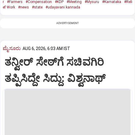
r
#Farmers
#Compensation
#KDP
#Meeting
#Mysuru
#Karnataka
#Reli
ef Work
#news
#state
#udayavani kannada
ADVERTISEMENT
ಮೈಸೂರು
AUG 6, 2026, 6:03 AM IST
ತನ್ವೀರ್‌ ಸೇಠ್‌ಗೆ ಸಚಿವಗಿರಿ
ತಪ್ಪಿಸಿದ್ದೇ ಸಿದ್ದು: ವಿಶ್ವನಾಥ್