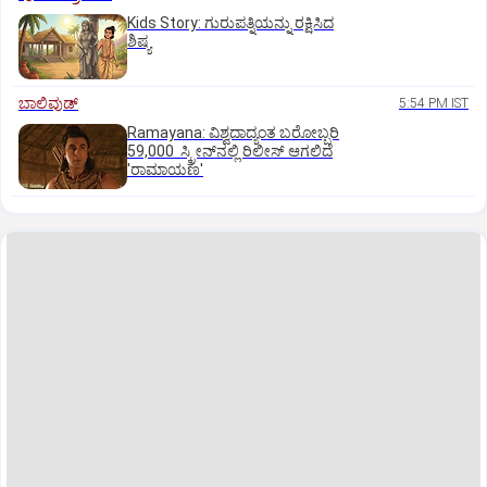
Kids Story: ಗುರುಪತ್ನಿಯನ್ನು ರಕ್ಷಿಸಿದ
ಶಿಷ್ಯ
ಬಾಲಿವುಡ್‌
5:54 PM IST
Ramayana: ವಿಶ್ವದಾದ್ಯಂತ ಬರೋಬ್ಬರಿ
59,000 ಸ್ಕ್ರೀನ್‌ನಲ್ಲಿ ರಿಲೀಸ್‌ ಆಗಲಿದೆ
'ರಾಮಾಯಣ'