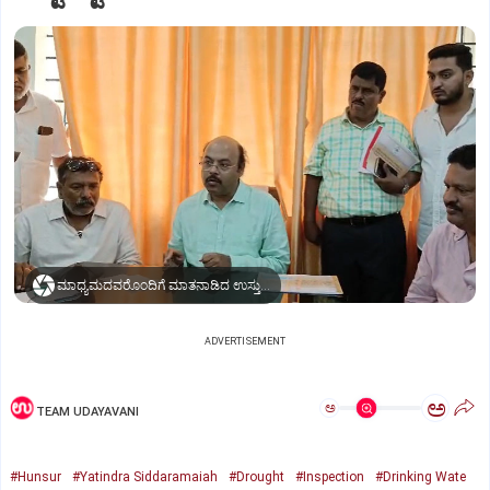
ಮಾಧ್ಯಮದವರೊಂದಿಗೆ ಮಾತನಾಡಿದ ಉಸ್ತುವಾರಿ ಸಚಿವ ಡಾ. ಯತೀಂದ್ರ ಸಿದ್ದರಾಮಯ್ಯ
ADVERTISEMENT
ಅ
ಅ
TEAM UDAYAVANI
#Hunsur
#Yatindra Siddaramaiah
#Drought
#Inspection
#Drinking Wate