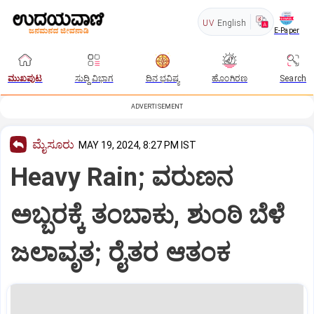
UV
English
E-Paper
ಮುಖಪುಟ
ಸುದ್ದಿ ವಿಭಾಗ
ದಿನ ಭವಿಷ್ಯ
ಹೊಂಗಿರಣ
Search
ADVERTISEMENT
ಮೈಸೂರು
MAY 19, 2024, 8:27 PM IST
Heavy Rain; ವರುಣನ
ಅಬ್ಬರಕ್ಕೆ ತಂಬಾಕು, ಶುಂಠಿ ಬೆಳೆ
ಜಲಾವೃತ; ರೈತರ ಆತಂಕ