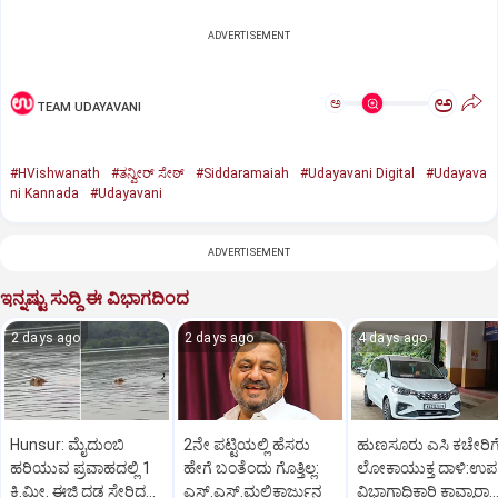
ADVERTISEMENT
ಅ
ಅ
TEAM UDAYAVANI
#HVishwanath
#ತನ್ವೀರ್ ಸೇಠ್
#Siddaramaiah
#Udayavani Digital
#Udayava
ni Kannada
#Udayavani
ADVERTISEMENT
ಇನ್ನಷ್ಟು ಸುದ್ದಿ ಈ ವಿಭಾಗದಿಂದ
2 days ago
2 days ago
4 days ago
Hunsur: ಮೈದುಂಬಿ
2ನೇ ಪಟ್ಟಿಯಲ್ಲಿ ಹೆಸರು
ಹುಣಸೂರು ಎಸಿ ಕಚೇರಿಗ
ಹರಿಯುವ ಪ್ರವಾಹದಲ್ಲಿ 1
ಹೇಗೆ ಬಂತೆಂದು ಗೊತ್ತಿಲ್ಲ:
ಲೋಕಾಯುಕ್ತ ದಾಳಿ:ಉಪ
ಕಿ.ಮೀ. ಈಜಿ ದಡ ಸೇರಿದ
ಎಸ್.ಎಸ್.ಮಲ್ಲಿಕಾರ್ಜುನ
ವಿಭಾಗಾಧಿಕಾರಿ ಕಾವ್ಯಾರಾಣ