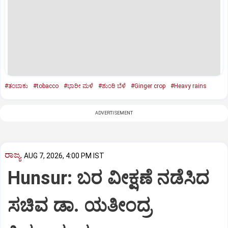
#ತಂಬಾಕು
#tobacco
#ಭಾರೀ ಮಳೆ
#ಶುಂಠಿ ಬೆಳೆ
#Ginger crop
#Heavy rains
ADVERTISEMENT
ರಾಜ್ಯ
AUG 7, 2026, 4:00 PM IST
Hunsur: ಬರ ವೀಕ್ಷಣೆ ನಡೆಸಿದ
ಸಚಿವ ಡಾ. ಯತೀಂದ್ರ