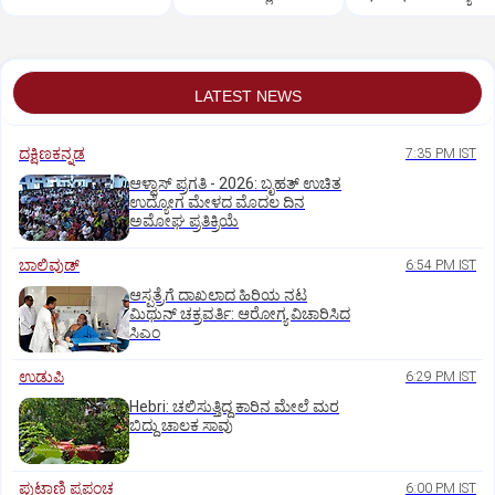
ಹುಲಿ, ವಿಡಿಯೋ ವೈರಲ್
ವಿಚಾರಣೆ
LATEST NEWS
ದಕ್ಷಿಣಕನ್ನಡ
7:35 PM IST
ಆಳ್ವಾಸ್‌ ಪ್ರಗತಿ - 2026: ಬೃಹತ್ ಉಚಿತ
ಉದ್ಯೋಗ ಮೇಳದ ಮೊದಲ ದಿನ
ಅಮೋಘ ಪ್ರತಿಕ್ರಿಯೆ
ಬಾಲಿವುಡ್‌
6:54 PM IST
ಆಸ್ಪತ್ರೆಗೆ ದಾಖಲಾದ ಹಿರಿಯ ನಟ
ಮಿಥುನ್ ಚಕ್ರವರ್ತಿ: ಆರೋಗ್ಯ ವಿಚಾರಿಸಿದ
ಸಿಎಂ
ಉಡುಪಿ
6:29 PM IST
Hebri: ಚಲಿಸುತ್ತಿದ್ದ ಕಾರಿನ ಮೇಲೆ ಮರ
ಬಿದ್ದು ಚಾಲಕ ಸಾವು
ಪುಟಾಣಿ ಪ್ರಪಂಚ
6:00 PM IST