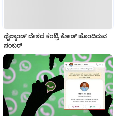
ಥೈಲ್ಯಾಂಡ್ ದೇಶದ ಕಂಟ್ರಿ ಕೋಡ್ ಹೊಂದಿರುವ
ನಂಬರ್‌