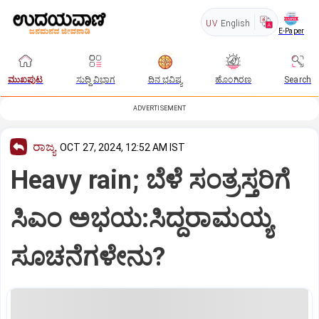
UV
English
E-Paper
ಮುಖಪುಟ
ಸುದ್ದಿ ವಿಭಾಗ
ದಿನ ಭವಿಷ್ಯ
ಹೊಂಗಿರಣ
Search
ADVERTISEMENT
ರಾಜ್ಯ
OCT 27, 2024, 12:52 AM IST
Heavy rain; ಬೆಳೆ ಸಂತ್ರಸ್ತರಿಗೆ
ಸಿಎಂ ಅಭಯ:ಸಿದ್ದರಾಮಯ್ಯ
ಸೂಚನೆಗಳೇನು?