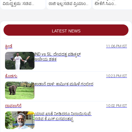
ವಿರುದ್ಧ ಕ್ರಮ: ಸಚಿವ
ರಾಜಿ ಇಲ್ಲ:ಸಚಿವ ಪ್ರಿಯಾಂಕ್
ಟೀಕೆಗೆ ಸಿಎಂ
ಖಾದರ್
ಖರ್ಗೆ ಕಿಡಿ
ಡಿ.ಕೆ.ಶಿವಕುಮಾರ್
ತಿರುಗೇಟು
LATEST NEWS
ಕ್ರೀಡೆ
11:06 PM IST
IND vs SL: ದೇವದತ್ತ ಪಡಿಕ್ಕಲ್‌
ಅಜೇಯ ಶತಕ
ಕೊಡಗು
10:23 PM IST
ಕಾಡಾನೆ ದಾಳಿ: ಕಾರ್ಮಿಕ ಮಹಿಳೆ ಗಂಭೀರ
ದಾವಣಗೆರೆ
10:02 PM IST
ಯಾವ ಖಾತೆ ನೀಡಿದರೂ ನಿಭಾಯಿಸುವೆ:
ಸಚಿವ ಕೆ.ಎಸ್.ಬಸವಂತಪ್ಪ