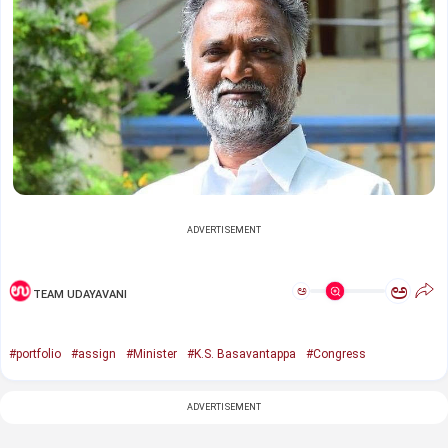
ADVERTISEMENT
ಅ
ಅ
TEAM UDAYAVANI
#portfolio
#assign
#Minister
#K.S. Basavantappa
#Congress
ADVERTISEMENT