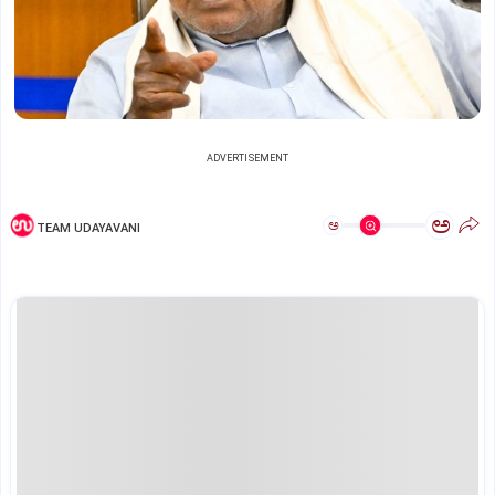
ADVERTISEMENT
ಅ
ಅ
TEAM UDAYAVANI