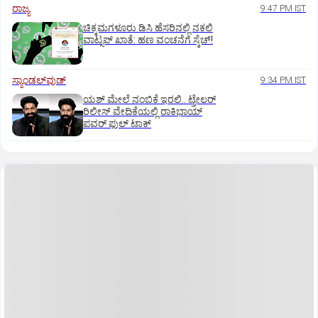
ರಾಜ್ಯ
9:47 PM IST
ಚಿಕ್ಕಮಗಳೂರು ಡಿಸಿ ಹೆಸರಿನಲ್ಲಿ ನಕಲಿ
ವಾಟ್ಸಪ್ ಖಾತೆ: ಹಣ ವಂಚನೆಗೆ ಸ್ಕೆಚ್!
ಸ್ಯಾಂಡಲ್‌ವುಡ್‌
9:34 PM IST
ಯಶ್‌ ಮೇಲೆ ನಂಬಿಕೆ ಇರಲಿ.. ಟ್ರೇಲರ್‌
ರಿಲೀಸ್‌ ವೇದಿಕೆಯಲ್ಲಿ ರಾಕಿಭಾಯ್‌
ಪವರ್‌ ಫುಲ್‌ ಟಾಕ್