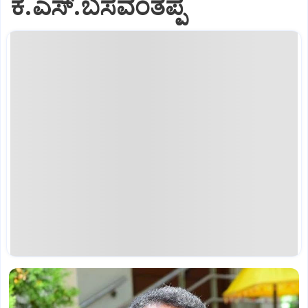
ಕೆ.ಎಸ್.ಬಸವಂತಪ್ಪ