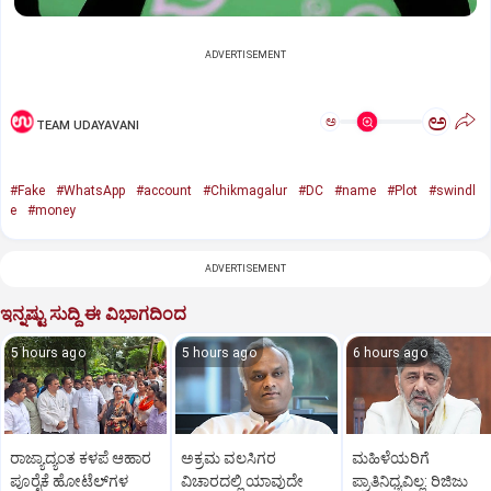
ADVERTISEMENT
ಅ
ಅ
TEAM UDAYAVANI
#Fake
#WhatsApp
#account
#Chikmagalur
#DC
#name
#Plot
#swindl
e
#money
ADVERTISEMENT
ಇನ್ನಷ್ಟು ಸುದ್ದಿ ಈ ವಿಭಾಗದಿಂದ
5 hours ago
5 hours ago
6 hours ago
ರಾಜ್ಯಾದ್ಯಂತ ಕಳಪೆ ಆಹಾರ
ಅಕ್ರಮ ವಲಸಿಗರ
ಮಹಿಳೆಯರಿಗೆ
ಪೂರೈಕೆ ಹೋಟೆಲ್‌ಗಳ
ವಿಚಾರದಲ್ಲಿ ಯಾವುದೇ
ಪ್ರಾತಿನಿಧ್ಯವಿಲ್ಲ: ರಿಜಿಜು