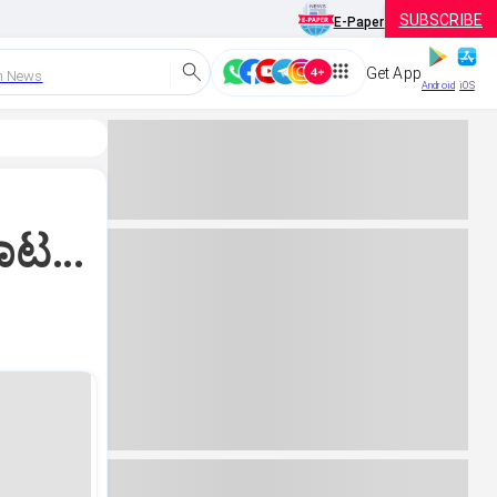
SUBSCRIBE
E-Paper
Get App
h News
Android
iOS
ಕಾಟ…