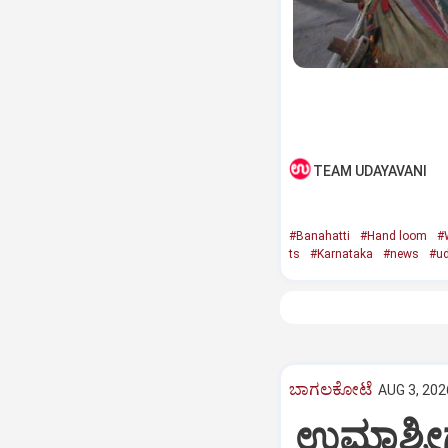
TEAM UDAYAVANI
#Banahatti
#Hand loom
#
ts
#Karnataka
#news
#ud
ಬಾಗಲಕೋಟೆ
AUG 3, 202
ಉಮಾಶ್ರೀಗ