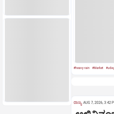
#heavy rain
#Market
#uday
ರಾಜ್ಯ
AUG 7, 2026, 3:42 