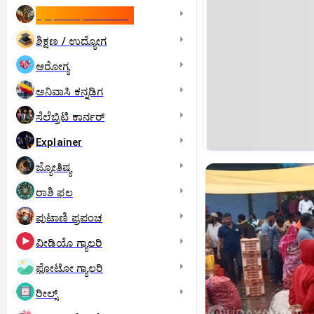
ಇಸ್ರೇಲ್- ಇರಾನ್‌ ಯುದ್ಧ
ಶಿಕ್ಷಣ / ಉದ್ಯೋಗ
ಆರೋಗ್ಯ
ಅನಿವಾಸಿ ಕನ್ನಡಿಗ
ಸೆಲೆಬ್ರಿಟಿ ಕಾರ್ನರ್‌
Explainer
ಜ್ಯೋತಿಷ್ಯ
ರಾಶಿ ಫಲ
ಪುಟಾಣಿ ಪ್ರಪಂಚ
ವೀಡಿಯೊ ಗ್ಯಾಲರಿ
ಫೋಟೋ ಗ್ಯಾಲರಿ
ರೀಲ್ಸ್