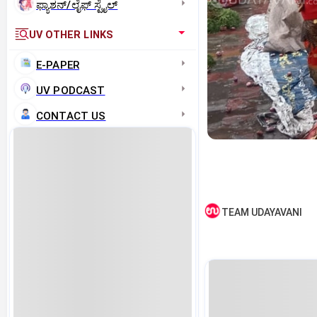
ಫ್ಯಾಶನ್/ಲೈಫ್‌ ಸ್ಟೈಲ್
UV OTHER LINKS
E-PAPER
UV PODCAST
CONTACT US
TEAM UDAYAVANI