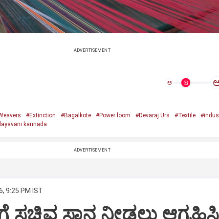
ADVERTISEMENT
ಅ
Weavers
#Extinction
#Bagalkote
#Power loom
#Devaraj Urs
#Textile
#indus
ayavani kannada
ADVERTISEMENT
6, 9:25 PM IST
ೆ ಸಚಿವ ಸ್ಥಾನ ನೀಡಲು ಆಗ್ರಹಿಸ