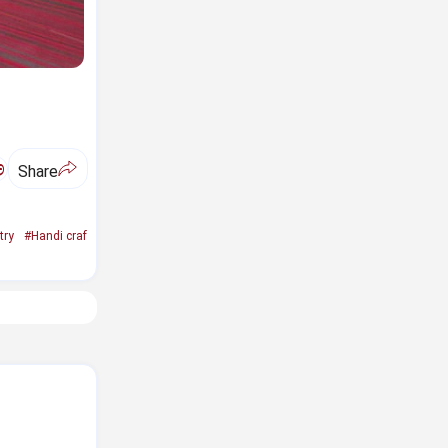
ಅ
Share
try
#Handi craf
ಿ