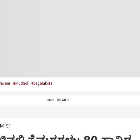
avani
#Mudhol
#bagalakote
ADVERTISEMENT
PM IST