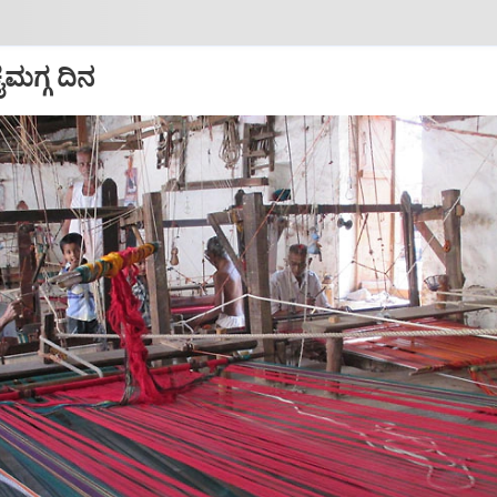
ೈಮಗ್ಗ ದಿನ