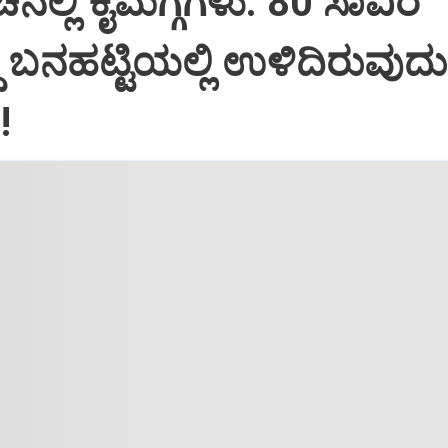
ನಲ್ಲಿ ಕೈಮಗ್ಗಗಳು: 80 ಸಾವಿರ
್ದ ಬನಹಟ್ಟಿಯಲ್ಲಿ ಉಳಿದಿರುವುದು
!