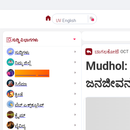
English
UV
ಸುದ್ದಿ ವಿಭಾಗಗಳು
ಬಾಗಲಕೋಟೆ
OCT 
ಸುದ್ದಿಗಳು
Mudhol:
ನಿಮ್ಮ ಜಿಲ್ಲೆ
ಕಾಮನ್‌ ವೆಲ್ತ್‌ ಗೇಮ್ಸ್‌
ಜನಜೀವನ ಅ
ಸಿನೆಮಾ
ಕ್ರೀಡೆ
ವೆಬ್ ಎಕ್ಸ್‌ಕ್ಲೂಸಿವ್
ಕ್ರೈಮ್
ವೈವಿಧ್ಯ