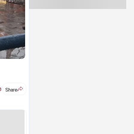
ಅ
Share