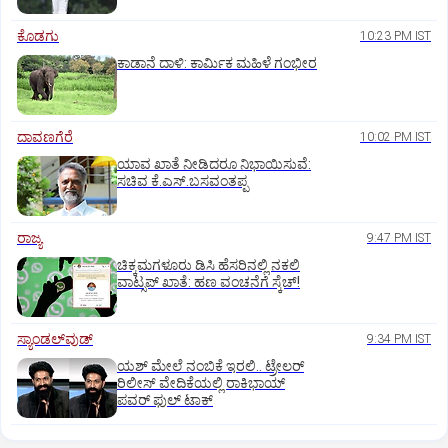
ಕೊಡಗು
10:23 PM IST
ಕಾಡಾನೆ ದಾಳಿ: ಕಾರ್ಮಿಕ ಮಹಿಳೆ ಗಂಭೀರ
ದಾವಣಗೆರೆ
10:02 PM IST
ಯಾವ ಖಾತೆ ನೀಡಿದರೂ ನಿಭಾಯಿಸುವೆ:
ಸಚಿವ ಕೆ.ಎಸ್.ಬಸವಂತಪ್ಪ
ರಾಜ್ಯ
9:47 PM IST
ಚಿಕ್ಕಮಗಳೂರು ಡಿಸಿ ಹೆಸರಿನಲ್ಲಿ ನಕಲಿ
ವಾಟ್ಸಪ್ ಖಾತೆ: ಹಣ ವಂಚನೆಗೆ ಸ್ಕೆಚ್!
ಸ್ಯಾಂಡಲ್‌ವುಡ್‌
9:34 PM IST
ಯಶ್‌ ಮೇಲೆ ನಂಬಿಕೆ ಇರಲಿ.. ಟ್ರೇಲರ್‌
ರಿಲೀಸ್‌ ವೇದಿಕೆಯಲ್ಲಿ ರಾಕಿಭಾಯ್‌
ಪವರ್‌ ಫುಲ್‌ ಟಾಕ್