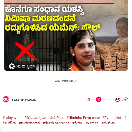
ನಿಮಿಷಾ ಪ್ರಿಯಾ
ADVERTISEMENT
ಅ
ಅ
TEAM UDAYAVANI
#udayavani
#ನಿಮಿಷಾ ಪ್ರಿಯಾ
#KA Paul
#Nimisha Priya case
#Evangelist
#
ಕೆಎ ಪೌಲ್
#ಮರಣದಂಡನೆ
#death sentence
#ಕೇರಳ
#Yemen
#ಯೆಮೆನ್‌