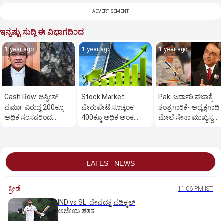
ADVERTISEMENT
ಇನ್ನಷ್ಟು ಸುದ್ದಿ ಈ ವಿಭಾಗದಿಂದ
1 year ago
1 year ago
1 year ago
Cash Row: ಜಸ್ಟೀಸ್‌
Stock Market:
Pak: ಜರ್ದಾರಿ ವಜಾಕ್ಕೆ
ವರ್ಮಾ ವಿರುದ್ಧ 200ಕ್ಕೂ
ಷೇರುಪೇಟೆ ಸೂಚ್ಯಂಕ
ತಂತ್ರಗಾರಿಕೆ- ಅಧ್ಯಕ್ಷಗಾದಿ
ಅಧಿಕ ಸಂಸದರಿಂದ
400ಕ್ಕೂ ಅಧಿಕ ಅಂಕ
ಮೇಲೆ ಸೇನಾ ಮುಖ್ಯಸ್ಥ
ಮಹಾಭಿಯೋಗಕ್ಕೆ
ಜಿಗಿತ-ದಿನಾಂತ್ಯದ
ಮುನೀರ್ ಚಿತ್ತ!
ಕೋರಿಕೆ…
ವಹಿವಾಟು ಅಂತ್ಯ
LATEST NEWS
ಕ್ರೀಡೆ
11:06 PM IST
IND vs SL: ದೇವದತ್ತ ಪಡಿಕ್ಕಲ್‌
ಅಜೇಯ ಶತಕ