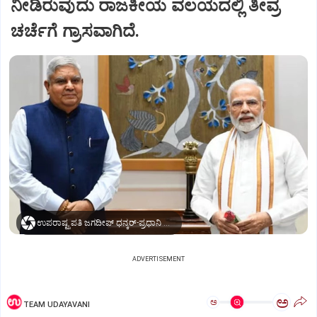
ನೀಡಿರುವುದು ರಾಜಕೀಯ ವಲಯದಲ್ಲಿ ತೀವ್ರ
ಚರ್ಚೆಗೆ ಗ್ರಾಸವಾಗಿದೆ.
ಉಪರಾಷ್ಟ್ರಪತಿ ಜಗದೀಪ್‌ ಧನ್ಕರ್-ಪ್ರಧಾನಿ ಮೋದಿ
ADVERTISEMENT
ಅ
ಅ
TEAM UDAYAVANI