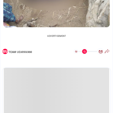
ADVERTISEMENT
ಅ
ಅ
TEAM UDAYAVANI