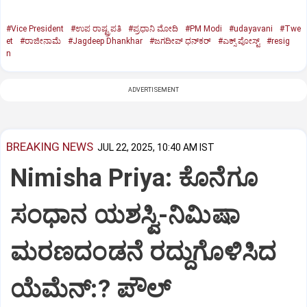
#Vice President
#ಉಪ ರಾಷ್ಟ್ರಪತಿ
#ಪ್ರಧಾನಿ ಮೋದಿ
#PM Modi
#udayavani
#Twe
et
#ರಾಜೀನಾಮೆ
#Jagdeep Dhankhar
#ಜಗದೀಪ್‌ ಧನ್‌ಕರ್‌
#ಎಕ್ಸ್‌ ಪೋಸ್ಟ್
#resig
n
ADVERTISEMENT
BREAKING NEWS
JUL 22, 2025, 10:40 AM IST
Nimisha Priya: ಕೊನೆಗೂ
ಸಂಧಾನ ಯಶಸ್ವಿ-ನಿಮಿಷಾ
ಮರಣದಂಡನೆ ರದ್ದುಗೊಳಿಸಿದ
ಯೆಮೆನ್:? ಪೌಲ್