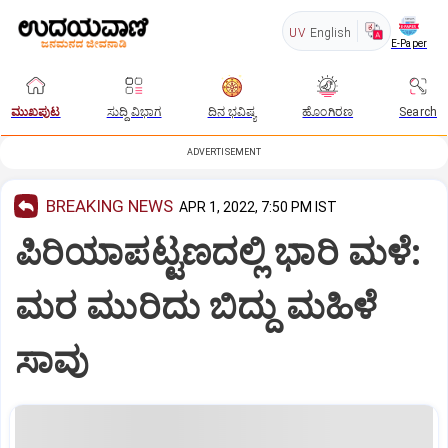
UV
English
E-Paper
ಮುಖಪುಟ
ಸುದ್ದಿ ವಿಭಾಗ
ದಿನ ಭವಿಷ್ಯ
ಹೊಂಗಿರಣ
Search
ADVERTISEMENT
BREAKING NEWS
APR 1, 2022, 7:50 PM IST
ಪಿರಿಯಾಪಟ್ಟಣದಲ್ಲಿ ಭಾರಿ ಮಳೆ:
ಮರ ಮುರಿದು ಬಿದ್ದು ಮಹಿಳೆ
ಸಾವು