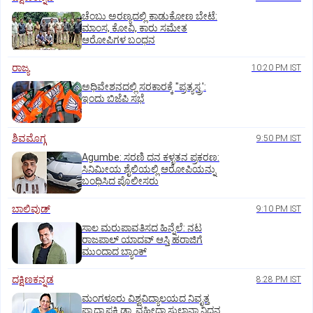
ಚೆಂಬು ಅರಣ್ಯದಲ್ಲಿ ಕಾಡುಕೋಣ ಬೇಟೆ:
ಮಾಂಸ, ಕೋವಿ, ಕಾರು ಸಮೇತ
ಆರೋಪಿಗಳ ಬಂಧನ
ರಾಜ್ಯ
10:20 PM IST
ಅಧಿವೇಶನದಲ್ಲಿ ಸರಕಾರಕ್ಕೆ "ಪ್ರತ್ಯಸ್ತ್ರ':
ಇಂದು ಬಿಜೆಪಿ ಸಭೆ
ಶಿವಮೊಗ್ಗ
9:50 PM IST
Agumbe: ಸರಣಿ ದನ ಕಳ್ಳತನ ಪ್ರಕರಣ:
ಸಿನಿಮೀಯ ಶೈಲಿಯಲ್ಲಿ ಆರೋಪಿಯನ್ನು
ಬಂಧಿಸಿದ ಪೊಲೀಸರು
ಬಾಲಿವುಡ್‌
9:10 PM IST
ಸಾಲ ಮರುಪಾವತಿಸದ ಹಿನ್ನೆಲೆ: ನಟ
ರಾಜಪಾಲ್ ಯಾದವ್‌ ಆಸ್ತಿ ಹರಾಜಿಗೆ
ಮುಂದಾದ ಬ್ಯಾಂಕ್
ದಕ್ಷಿಣಕನ್ನಡ
8:28 PM IST
ಮಂಗಳೂರು ವಿಶ್ವವಿದ್ಯಾಲಯದ ನಿವೃತ್ತ
ಪ್ರಾಧ್ಯಾಪಕಿ ಡಾ. ವಹೀದಾ ಸುಲ್ತಾನಾ ನಿಧನ