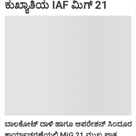
ಕುಖ್ಯಾತಿಯ IAF ಮಿಗ್‌ 21
ಬಾಲಕೋಟ್‌ ದಾಳಿ ಹಾಗೂ ಆಪರೇಶನ್‌ ಸಿಂದೂರ
ಕಾರ್ಯಾಚರಣೆಯಲ್ಲಿ MiG 21 ಮುಖ್ಯ ಪಾತ್ರ...