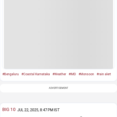
#Bengaluru
#Coastal Karnataka
#Weather
#IMD
#Monsoon
#rain alert
ADVERTISEMENT
BIG 10
JUL 22, 2025, 8:47 PM IST