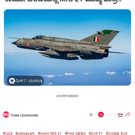
ಮಿಗ್‌ 21 ಯುಗಾಂತ್ಯ
ADVERTISEMENT
ಅ
ಅ
TEAM UDAYAVANI
#ನಿವೃತ್ತಿ
#udayavani
#Iconic MiG 21
#Poor Safety
#ಮಿಗ್‌ 21
#ಸುರಕ್ಷತಾ ಕೊರ