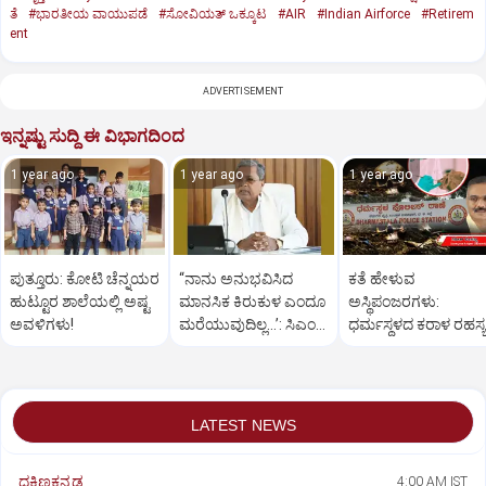
ತೆ
#ಭಾರತೀಯ ವಾಯುಪಡೆ
#ಸೋವಿಯತ್‌ ಒಕ್ಕೂಟ
#AIR
#Indian Airforce
#Retirem
ent
ADVERTISEMENT
ಇನ್ನಷ್ಟು ಸುದ್ದಿ ಈ ವಿಭಾಗದಿಂದ
1 year ago
1 year ago
1 year ago
ಪುತ್ತೂರು: ಕೋಟಿ ಚೆನ್ನಯರ
“ನಾನು ಅನುಭವಿಸಿದ
ಕತೆ ಹೇಳುವ
ಹುಟ್ಟೂರ ಶಾಲೆಯಲ್ಲಿ ಅಷ್ಟ
ಮಾನಸಿಕ ಕಿರುಕುಳ ಎಂದೂ
ಅಸ್ಥಿಪಂಜರಗಳು:
ಅವಳಿಗಳು!
ಮರೆಯುವುದಿಲ್ಲ…’: ಸಿಎಂ
ಧರ್ಮಸ್ಥಳದ‌ ಕರಾಳ ರಹಸ್ಯ
ಸಿದ್ದರಾಮಯ್ಯ
ತೆರೆದಿಡಲಿದೆಯೇ ಡಿಎನ್
ಪರೀಕ್ಷೆ?
LATEST NEWS
ದಕ್ಷಿಣಕನ್ನಡ
4:00 AM IST