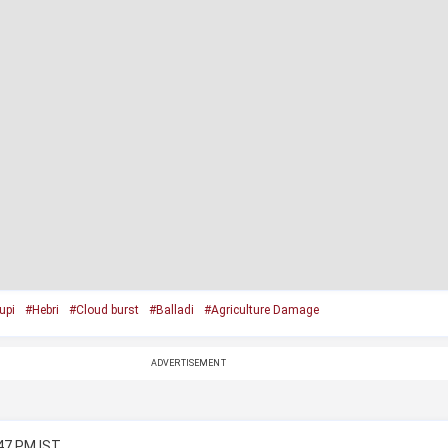
upi
#Hebri
#Cloud burst
#Balladi
#Agriculture Damage
ADVERTISEMENT
:47 PM IST