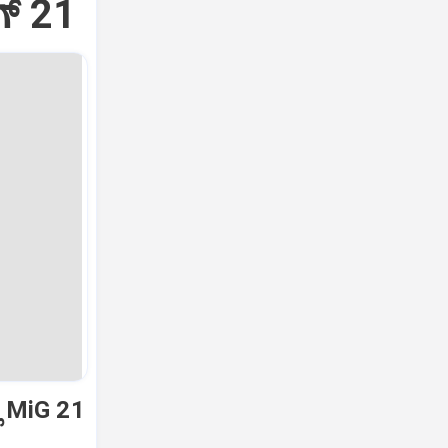
್‌ 21
ಿ MiG 21