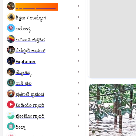
ಇಸ್ರೇಲ್- ಇರಾನ್‌ ಯುದ್ಧ
ಶಿಕ್ಷಣ / ಉದ್ಯೋಗ
ಆರೋಗ್ಯ
ಅನಿವಾಸಿ ಕನ್ನಡಿಗ
ಸೆಲೆಬ್ರಿಟಿ ಕಾರ್ನರ್‌
Explainer
ಜ್ಯೋತಿಷ್ಯ
ರಾಶಿ ಫಲ
ಪುಟಾಣಿ ಪ್ರಪಂಚ
ವೀಡಿಯೊ ಗ್ಯಾಲರಿ
ಫೋಟೋ ಗ್ಯಾಲರಿ
ರೀಲ್ಸ್