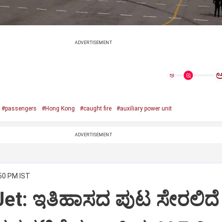
ADVERTISEMENT
ಅ
#passengers
#Hong Kong
#caught fire
#auxiliary power unit
ADVERTISEMENT
:50 PM IST
Jet: ಇತಿಹಾಸದ ಪುಟ ಸೇರಲಿದೆ