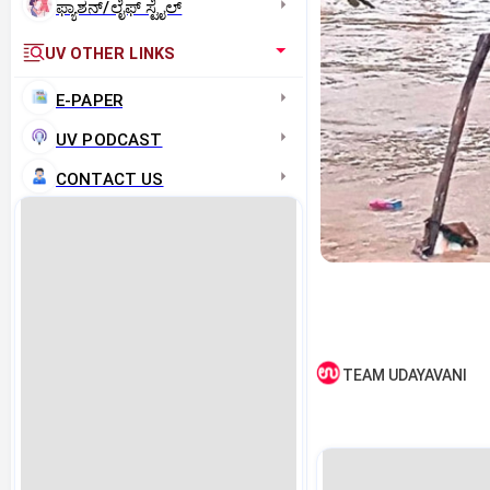
ಫ್ಯಾಶನ್/ಲೈಫ್‌ ಸ್ಟೈಲ್
UV OTHER LINKS
E-PAPER
UV PODCAST
CONTACT US
TEAM UDAYAVANI