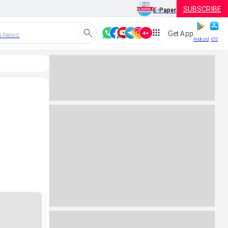
SUBSCRIBE
E-Paper
Get App
h News
Android
iOS