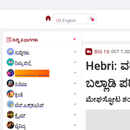
English
UV
ಸುದ್ದಿ ವಿಭಾಗಗಳು
BIG 10
OCT 7, 20
ಸುದ್ದಿಗಳು
Hebri: ವ
ನಿಮ್ಮ ಜಿಲ್ಲೆ
ಕಾಮನ್‌ ವೆಲ್ತ್‌ ಗೇಮ್ಸ್‌
ಬಲ್ಲಾಡಿ ಪ
ಸಿನೆಮಾ
ಕ್ರೀಡೆ
ಮೇಘಸ್ಫೋಟ ಶಂಕೆ;
ವೆಬ್ ಎಕ್ಸ್‌ಕ್ಲೂಸಿವ್
ಕ್ರೈಮ್
ವೈವಿಧ್ಯ