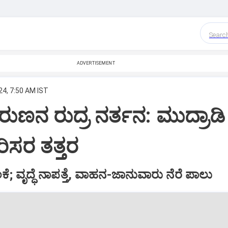
Searc
ADVERTISEMENT
24, 7:50 AM IST
ರುಣನ ರುದ್ರ ನರ್ತನ: ಮುದ್ರಾಡಿ
ರಿಸರ ತತ್ತರ
 ವೃದ್ಧೆ ನಾಪತ್ತೆ, ವಾಹನ-ಜಾನುವಾರು ನೆರೆ ಪಾಲು