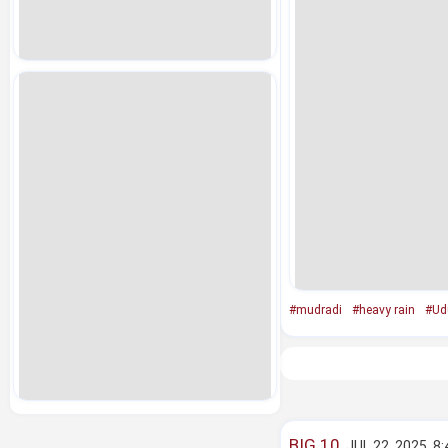
#mudradi
#heavy rain
#Ud
BIG 10
JUL 22, 2025, 8