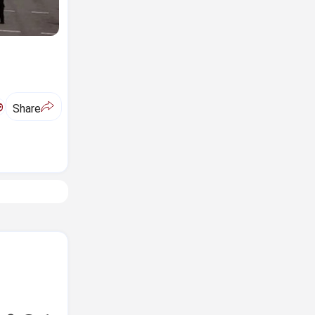
ಅ
Share