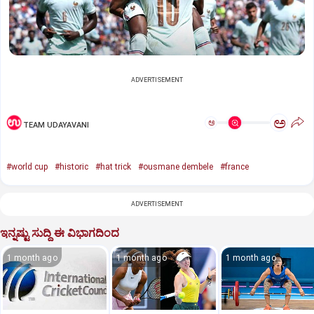
ADVERTISEMENT
ಅ
ಅ
TEAM UDAYAVANI
#world cup
#historic
#hat trick
#ousmane dembele
#france
ADVERTISEMENT
ಇನ್ನಷ್ಟು ಸುದ್ದಿ ಈ ವಿಭಾಗದಿಂದ
1 month ago
1 month ago
1 month ago