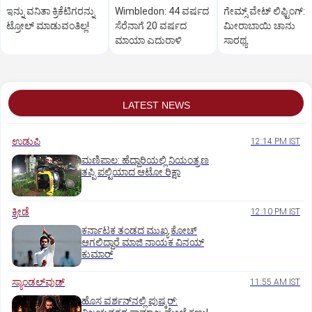
ಇನ್ನು ವನಿತಾ ಕ್ರಿಕೆಟಿಗರನ್ನು
Wimbledon: 44 ವರ್ಷದ
ಗೇಮ್ಸ್ ವೇಟ್ ಲಿಫ್ಟಿಂಗ್:
ಟ್ರೋಲ್ ಮಾಡುವಂತಿಲ್ಲ!
ಸೆರೆನಾಗೆ 20 ವರ್ಷದ
ಮೀರಾಬಾಯಿ ಚಾನು
ಮಾಯಾ ಎದುರಾಳಿ
ಸಾರಥ್ಯ
LATEST NEWS
ಉಡುಪಿ
12:14 PM IST
ಮಣಿಪಾಲ: ಹೆದ್ದಾರಿಯಲ್ಲಿ ನಿಯಂತ್ರಣ
ತಪ್ಪಿ ಪಲ್ಟಿಯಾದ ಆಟೋ ರಿಕ್ಷಾ
ಕ್ರೀಡೆ
12:10 PM IST
ಕರ್ನಾಟಕ ತಂಡದ ಮುಖ್ಯ ಕೋಚ್‌
ಆಗಲಿದ್ದಾರೆ ಮಾಜಿ ನಾಯಕ ವಿನಯ್‌
ಕುಮಾರ್
ಸ್ಯಾಂಡಲ್‌ವುಡ್‌
11:55 AM IST
ಹೊಸ ವರ್ಶನ್‌ನಲ್ಲಿ ಪುಷ್ಕರ್‌: