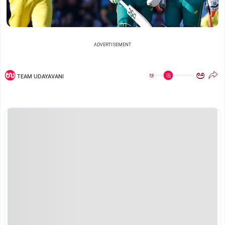
ADVERTISEMENT
ಅ
ಅ
TEAM UDAYAVANI