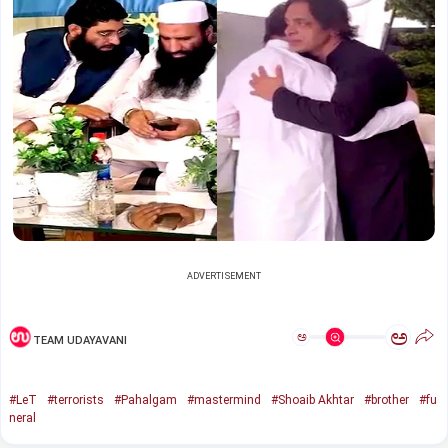
ADVERTISEMENT
ಅ
ಅ
TEAM UDAYAVANI
#LeT
#terrorists
#Pahalgam
#mastermind
#Shoaib Akhtar
#brother
#fu
neral