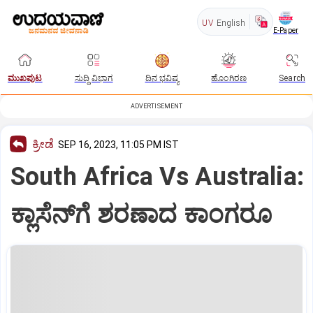
UV
English
E-Paper
ಮುಖಪುಟ
ಸುದ್ದಿ ವಿಭಾಗ
ದಿನ ಭವಿಷ್ಯ
ಹೊಂಗಿರಣ
Search
ADVERTISEMENT
ಕ್ರೀಡೆ
SEP 16, 2023, 11:05 PM IST
South Africa Vs Australia:
ಕ್ಲಾಸೆನ್‌ಗೆ ಶರಣಾದ ಕಾಂಗರೂ