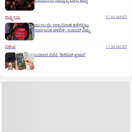
ವಿಜಯನಗರ ಸಾಮ್ರಾಜ್ಯ ಮೇಲೆ ಕಣ್ಣು!
ರಾಷ್ಟ್ರೀಯ
11:45 AM IST
ಮುಂಬಯಿ: ಬಾಲ್ಯವಿವಾಹ ತಡೆಗಟ್ಟಲು
ಸಾರ್ವಜನಿಕ ಚಳವಳಿ- ಸಂಜಯ್‌ ವಿಷ್ಣು
ವಿಶೇಷ
11:34 AM IST
ಬದಲಾದ ಬಿಜೆಪಿ 'ಡಿಜಿಟಲ್‌ ಪ್ರಚಾರ'