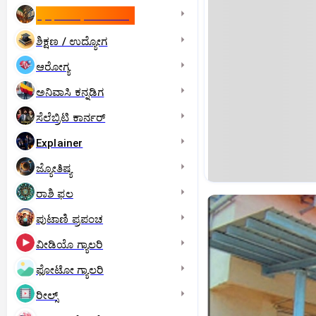
ಇಸ್ರೇಲ್- ಇರಾನ್‌ ಯುದ್ಧ
ಶಿಕ್ಷಣ / ಉದ್ಯೋಗ
ಆರೋಗ್ಯ
ಅನಿವಾಸಿ ಕನ್ನಡಿಗ
ಸೆಲೆಬ್ರಿಟಿ ಕಾರ್ನರ್‌
Explainer
ಜ್ಯೋತಿಷ್ಯ
ರಾಶಿ ಫಲ
ಪುಟಾಣಿ ಪ್ರಪಂಚ
ವೀಡಿಯೊ ಗ್ಯಾಲರಿ
ಫೋಟೋ ಗ್ಯಾಲರಿ
ರೀಲ್ಸ್