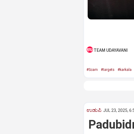
TEAM UDAYAVANI
#Scam
#targets
#karkala
ಉಡುಪಿ
JUL 23, 2025, 6
Padubidri