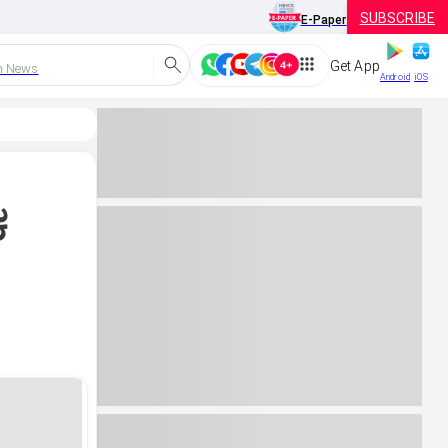
SUBSCRIBE
E-Paper
Get App
h News
Android
iOS
ಕ