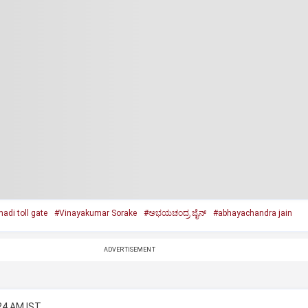
adi toll gate
#Vinayakumar Sorake
#ಅಭಯಚಂದ್ರ ಜೈನ್‌
#abhayachandra jain
ADVERTISEMENT
:24 AM IST