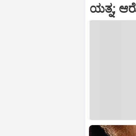
ಯತ್ನ; ಆ