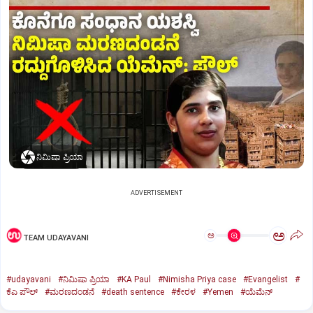
ನಿಮಿಷಾ ಪ್ರಿಯಾ
ADVERTISEMENT
ಅ
ಅ
TEAM UDAYAVANI
#udayavani
#ನಿಮಿಷಾ ಪ್ರಿಯಾ
#KA Paul
#Nimisha Priya case
#Evangelist
#
ಕೆಎ ಪೌಲ್
#ಮರಣದಂಡನೆ
#death sentence
#ಕೇರಳ
#Yemen
#ಯೆಮೆನ್‌