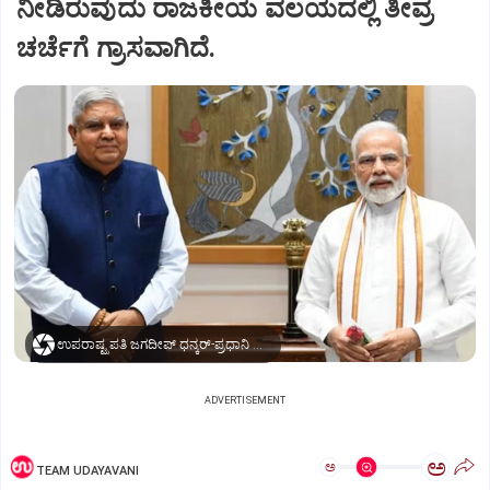
ನೀಡಿರುವುದು ರಾಜಕೀಯ ವಲಯದಲ್ಲಿ ತೀವ್ರ
ಚರ್ಚೆಗೆ ಗ್ರಾಸವಾಗಿದೆ.
ಉಪರಾಷ್ಟ್ರಪತಿ ಜಗದೀಪ್‌ ಧನ್ಕರ್-ಪ್ರಧಾನಿ ಮೋದಿ
ADVERTISEMENT
ಅ
ಅ
TEAM UDAYAVANI