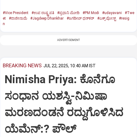
#Vice President
#ಉಪ ರಾಷ್ಟ್ರಪತಿ
#ಪ್ರಧಾನಿ ಮೋದಿ
#PM Modi
#udayavani
#Twe
et
#ರಾಜೀನಾಮೆ
#Jagdeep Dhankhar
#ಜಗದೀಪ್‌ ಧನ್‌ಕರ್‌
#ಎಕ್ಸ್‌ ಪೋಸ್ಟ್
#resig
n
ADVERTISEMENT
BREAKING NEWS
JUL 22, 2025, 10:40 AM IST
Nimisha Priya: ಕೊನೆಗೂ
ಸಂಧಾನ ಯಶಸ್ವಿ-ನಿಮಿಷಾ
ಮರಣದಂಡನೆ ರದ್ದುಗೊಳಿಸಿದ
ಯೆಮೆನ್:? ಪೌಲ್