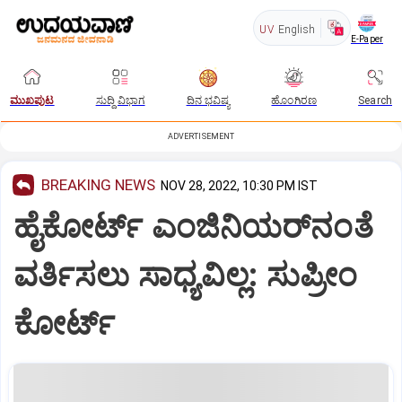
UV
English
E-Paper
ಮುಖಪುಟ
ಸುದ್ದಿ ವಿಭಾಗ
ದಿನ ಭವಿಷ್ಯ
ಹೊಂಗಿರಣ
Search
ADVERTISEMENT
BREAKING NEWS
NOV 28, 2022, 10:30 PM IST
ಹೈಕೋರ್ಟ್‌ ಎಂಜಿನಿಯರ್‌ನಂತೆ
ವರ್ತಿಸಲು ಸಾಧ್ಯವಿಲ್ಲ: ಸುಪ್ರೀಂ
ಕೋರ್ಟ್‌