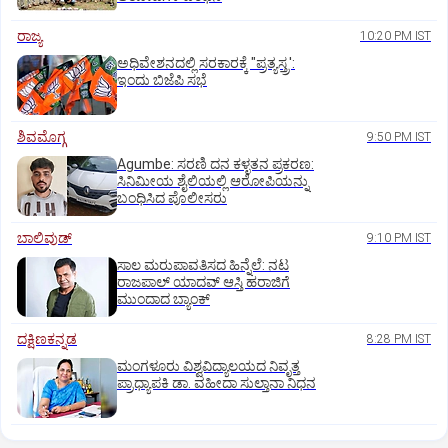
ರಾಜ್ಯ
10:20 PM IST
ಅಧಿವೇಶನದಲ್ಲಿ ಸರಕಾರಕ್ಕೆ "ಪ್ರತ್ಯಸ್ತ್ರ':
ಇಂದು ಬಿಜೆಪಿ ಸಭೆ
ಶಿವಮೊಗ್ಗ
9:50 PM IST
Agumbe: ಸರಣಿ ದನ ಕಳ್ಳತನ ಪ್ರಕರಣ:
ಸಿನಿಮೀಯ ಶೈಲಿಯಲ್ಲಿ ಆರೋಪಿಯನ್ನು
ಬಂಧಿಸಿದ ಪೊಲೀಸರು
ಬಾಲಿವುಡ್‌
9:10 PM IST
ಸಾಲ ಮರುಪಾವತಿಸದ ಹಿನ್ನೆಲೆ: ನಟ
ರಾಜಪಾಲ್ ಯಾದವ್‌ ಆಸ್ತಿ ಹರಾಜಿಗೆ
ಮುಂದಾದ ಬ್ಯಾಂಕ್
ದಕ್ಷಿಣಕನ್ನಡ
8:28 PM IST
ಮಂಗಳೂರು ವಿಶ್ವವಿದ್ಯಾಲಯದ ನಿವೃತ್ತ
ಪ್ರಾಧ್ಯಾಪಕಿ ಡಾ. ವಹೀದಾ ಸುಲ್ತಾನಾ ನಿಧನ