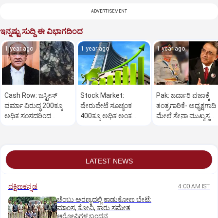
ADVERTISEMENT
ಇನ್ನಷ್ಟು ಸುದ್ದಿ ಈ ವಿಭಾಗದಿಂದ
1 year ago
1 year ago
1 year ago
Cash Row: ಜಸ್ಟೀಸ್‌
Stock Market:
Pak: ಜರ್ದಾರಿ ವಜಾಕ್ಕೆ
ವರ್ಮಾ ವಿರುದ್ಧ 200ಕ್ಕೂ
ಷೇರುಪೇಟೆ ಸೂಚ್ಯಂಕ
ತಂತ್ರಗಾರಿಕೆ- ಅಧ್ಯಕ್ಷಗಾದಿ
ಅಧಿಕ ಸಂಸದರಿಂದ
400ಕ್ಕೂ ಅಧಿಕ ಅಂಕ
ಮೇಲೆ ಸೇನಾ ಮುಖ್ಯಸ್ಥ
ಮಹಾಭಿಯೋಗಕ್ಕೆ
ಜಿಗಿತ-ದಿನಾಂತ್ಯದ
ಮುನೀರ್ ಚಿತ್ತ!
ಕೋರಿಕೆ…
ವಹಿವಾಟು ಅಂತ್ಯ
LATEST NEWS
ದಕ್ಷಿಣಕನ್ನಡ
4:00 AM IST
ಚೆಂಬು ಅರಣ್ಯದಲ್ಲಿ ಕಾಡುಕೋಣ ಬೇಟೆ:
ಮಾಂಸ, ಕೋವಿ, ಕಾರು ಸಮೇತ
ಆರೋಪಿಗಳ ಬಂಧನ