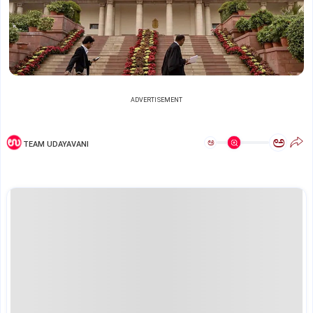
ADVERTISEMENT
ಅ
ಅ
TEAM UDAYAVANI