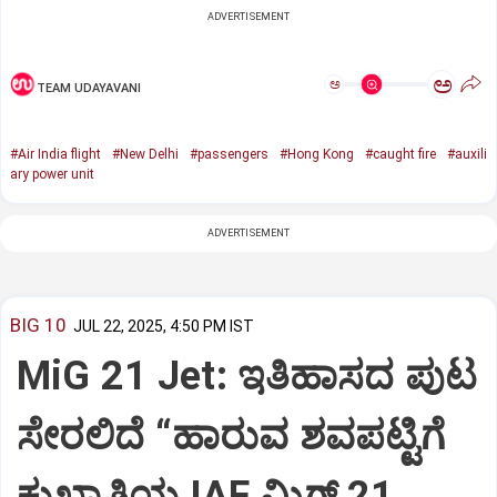
ADVERTISEMENT
ಅ
ಅ
TEAM UDAYAVANI
#Air India flight
#New Delhi
#passengers
#Hong Kong
#caught fire
#auxili
ary power unit
ADVERTISEMENT
BIG 10
JUL 22, 2025, 4:50 PM IST
MiG 21 Jet: ಇತಿಹಾಸದ ಪುಟ
ಸೇರಲಿದೆ “ಹಾರುವ ಶವಪಟ್ಟಿಗೆ
ಕುಖ್ಯಾತಿಯ IAF ಮಿಗ್‌ 21