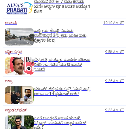
ಮೂಡುಬಿದಿರೆ: ಆ. 7 ಮತ್ತು 8ರಂದು
62ನೇ ಆಳ್ವಾಸ್‌ ಪ್ರಗತಿ ಉಚಿತ ಉದ್ಯೋಗ
ಮೇಳ
ಉಡುಪಿ
10:10 AM IST
ರಾಷ್ಟ್ರೀಯ ಹೆದ್ದಾರಿ: ನಿಯಮ
ಪಾಲಿಸದಿದ್ದರೆ ಶಿಸ್ತು ಕ್ರಮ; ಜಾಹೀರಾತು,
ಫ್ಲೆಕ್ಸ್‌ಗಳ ತೆರವು
ದಕ್ಷಿಣಕನ್ನಡ
9:58 AM IST
ಬೆಳ್ತಂಗಡಿ, ಬಂಟ್ವಾಳ: ಕೂಡಲೇ ಪರಿಹಾರ
ವಿತರಿಸಲು ಸಚಿವ ಯು.ಟಿ.ಖಾದರ್‌
ಸೂಚನೆ
ರಾಜ್ಯ
9:36 AM IST
ದರ್ಶನ್‌ಗೆ ಹೆಚ್ಚಿದ ಸಂಕಷ್ಟ?: 'ಮಾಫಿ ಸಾಕ್ಷಿ'
ಆಗಲು ಎ-14 ಪ್ರದೋಷ್ ಅರ್ಜಿ!
ಸ್ಯಾಂಡಲ್‌ವುಡ್‌
9:33 AM IST
ನನಗೆ ಅವಶ್ಯಕತೆ ಇರುವ ಹುಡುಗಿ
ಸಿಕ್ಕಿದ್ದಾಳೆ.. ಮದುವೆಗೆ ಸಜ್ಜಾದ ರಾಕೇಶ್
ಅಡಿಗ