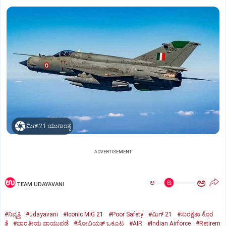
ಮಿಗ್‌ 21 ಯುಗಾಂತ್ಯ
ADVERTISEMENT
ಅ
ಅ
TEAM UDAYAVANI
#ನಿವೃತ್ತಿ
#udayavani
#Iconic MiG 21
#Poor Safety
#ಮಿಗ್‌ 21
#ಸುರಕ್ಷತಾ ಕೊರ
ತೆ
#ಭಾರತೀಯ ವಾಯುಪಡೆ
#ಸೋವಿಯತ್‌ ಒಕ್ಕೂಟ
#AIR
#Indian Airforce
#Retirem