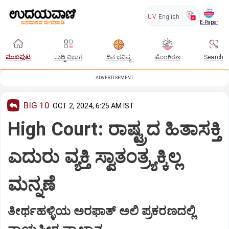
UV
English
E-Paper
ಮುಖಪುಟ
ಸುದ್ದಿ ವಿಭಾಗ
ದಿನ ಭವಿಷ್ಯ
ಹೊಂಗಿರಣ
Search
ADVERTISEMENT
BIG 10
OCT 2, 2024, 6:25 AM IST
High Court: ರಾಷ್ಟ್ರದ ಹಿತಾಸಕ್ತಿ
ಎದುರು ವ್ಯಕ್ತಿ ಸ್ವಾತಂತ್ರ್ಯಕ್ಕಿಲ್ಲ
ಮನ್ನಣೆ
ತೀರ್ಥಹಳ್ಳಿಯ ಅರಫಾತ್‌ ಅಲಿ ಪ್ರಕರಣದಲ್ಲಿ