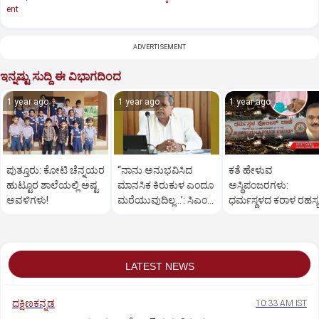
ent
ADVERTISEMENT
ಇನ್ನಷ್ಟು ಸುದ್ದಿ ಈ ವಿಭಾಗದಿಂದ
1 year ago
1 year ago
1 year ago
ಪುತ್ತೂರು: ಕೋಟಿ ಚೆನ್ನಯರ
“ನಾನು ಅನುಭವಿಸಿದ
ಕತೆ ಹೇಳುವ
ಹುಟ್ಟೂರ ಶಾಲೆಯಲ್ಲಿ ಅಷ್ಟ
ಮಾನಸಿಕ ಕಿರುಕುಳ ಎಂದೂ
ಅಸ್ಥಿಪಂಜರಗಳು:
ಅವಳಿಗಳು!
ಮರೆಯುವುದಿಲ್ಲ…’: ಸಿಎಂ
ಧರ್ಮಸ್ಥಳದ‌ ಕರಾಳ ರಹಸ್ಯ
ಸಿದ್ದರಾಮಯ್ಯ
ತೆರೆದಿಡಲಿದೆಯೇ ಡಿಎನ್
ಪರೀಕ್ಷೆ?
LATEST NEWS
ದಕ್ಷಿಣಕನ್ನಡ
10:33 AM IST