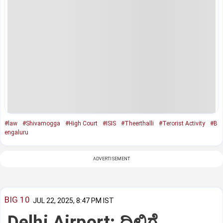
#law
#Shivamogga
#High Court
#ISIS
#Theerthalli
#Terorist Activity
#B
engaluru
ADVERTISEMENT
BIG 10
JUL 22, 2025, 8:47 PM IST
Delhi Airport: ದಿಲ್ಲಿಗೆ